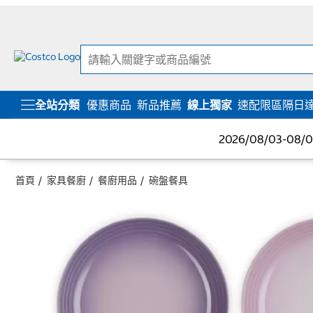
跳
跳
至
至
內
導
容
覽
選
單
全站分類
優惠商品
新品推薦
線上獨家
速配限區隔日
2026/08/03-08
首頁
家具餐廚
餐廚用品
碗盤餐具