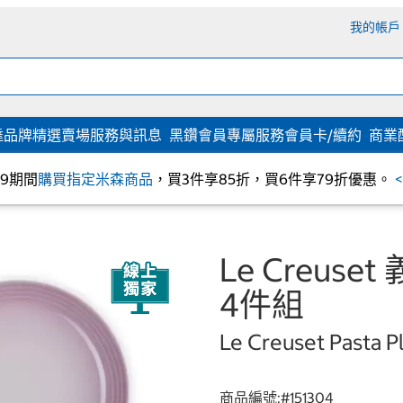
我的帳戶
達
品牌精選
賣場服務與訊息
黑鑽會員專屬服務
會員卡/續約
商業
/09期間
購買指定米森商品
，買3件享85折，買6件享79折優惠。
Le Creu
4件組
Le Creuset Pasta P
商品編號:#
151304