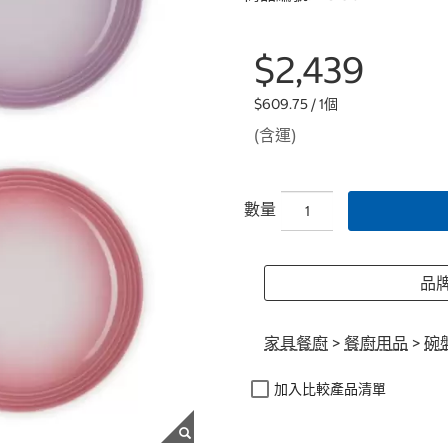
$2,439
$609.75 / 1個
(含運)
數量
品牌:
家具餐廚
>
餐廚用品
>
碗
加入比較產品清單