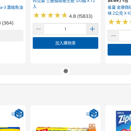
$5.69 / 1包
科克蘭 三層抽取衛生紙 120抽 X 72
入
ega-3 濃縮魚油
雀巢 金牌微
味 2公克 X 1
★
★
★
★
★
★
★
★
★
★
4.8 (15833)
★
★
★
★
★
★
8 (364)
加入購物車