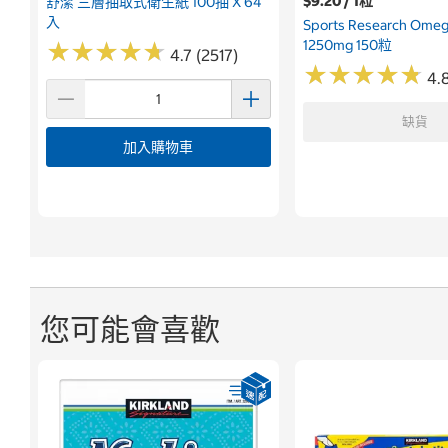
$9.20 / 1粒
舒潔 三層抽取式衛生紙 100抽 X 64
入
Sports Research Om
1250mg 150粒
★
★
★
★
★
★
★
★
★
★
4.7 (2517)
★
★
★
★
★
★
★
★
★
★
4.
缺貨
加入購物車
您可能會喜歡