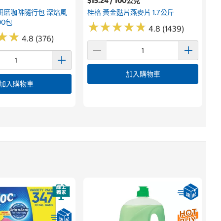
$15.24 / 100公克
研磨咖啡隨行包 深焙風
桂格 黃金麩片燕麥片 1.7公斤
00包
★
★
★
★
★
★
★
★
★
★
4.8 (1439)
★
★
★
★
4.8 (376)
加入購物車
加入購物車