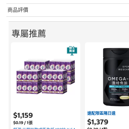
商品評價
專屬推薦
速配限區隔日達
$1,159
$1,379
$0.19 / 1張