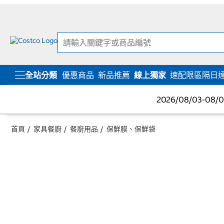
跳
跳
至
至
內
導
容
覽
選
單
全站分類
優惠商品
新品推薦
線上獨家
速配限區隔日
2026/08/03-08
首頁
家具餐廚
餐廚用品
保鮮膜、保鮮袋