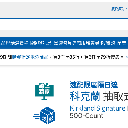
我的帳戶
達
品牌精選
賣場服務與訊息
黑鑽會員專屬服務
會員卡/續約
商業
/09期間
購買指定米森商品
，買3件享85折，買6件享79折優惠。
速配限區隔日達
科克蘭
抽取式
Kirkland Signature
500-Count