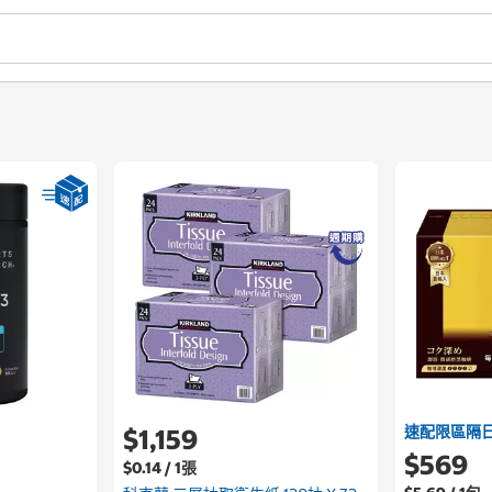
速配限區隔
$1,159
$569
$0.14 / 1張