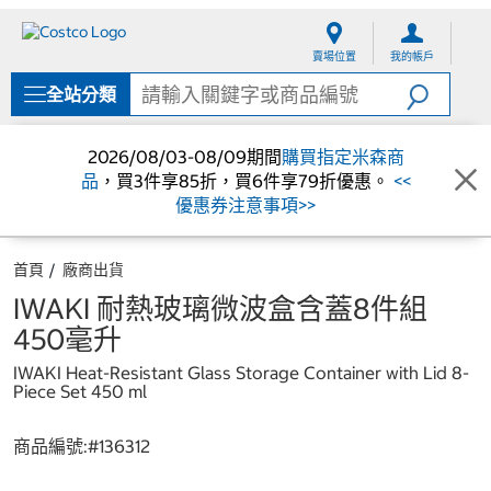
跳
跳
至
至
賣場位置
我的帳戶
內
導
容
覽
全站分類
選
單
2026/08/03-08/09期間
購買指定米森商
品
，買3件享85折，買6件享79折優惠。
<<
優惠券注意事項>>
首頁
廠商出貨
IWAKI 耐熱玻璃微波盒含蓋8件組
450毫升
IWAKI Heat-Resistant Glass Storage Container with Lid 8-
Piece Set 450 ml
商品編號:#
136312