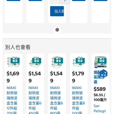
加入購物車
別人也會看
速配限
$1,69
$1,54
$1,54
$1,79
區隔日
9
9
9
9
達
IWAKI
IWAKI
IWAKI
IWAKI
$589
耐熱玻
耐熱玻
耐熱玻
耐熱玻
$6.55 /
璃微波
璃微波
璃微波
璃微波
100毫升
盒含蓋
盒含蓋6
盒含蓋6
盒含蓋8
San
12件組
件組
件組
件組
Pellegri
200毫
450毫
800毫
500毫