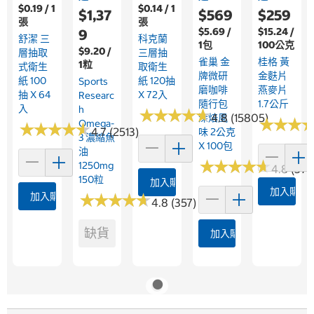
$0.19 / 1
$0.14 / 1
$1,37
$569
$259
張
張
$5.69 /
$15.24 /
9
舒潔 三
科克蘭
1包
100公克
$9.20 /
層抽取
三層抽
雀巢 金
桂格 黃
1粒
式衛生
取衛生
牌微研
金麩片
紙 100
紙 120抽
Sports
磨咖啡
燕麥片
抽 X 64
X 72入
Researc
隨行包
1.7公斤
入
H
★
★
★
★
★
★
★
★
★
★
4.8 (15805)
深焙風
★
★
★
★
★
★
Omega-
★
★
★
★
★
★
★
★
★
★
4.7 (2513)
味 2公克
3 濃縮魚
X 100包
油
★
★
★
★
★
★
★
★
★
★
1250mg
4.8 (374
150粒
加入購物車
加入購物
加入購物車
★
★
★
★
★
★
★
★
★
★
4.8 (357)
缺貨
加入購物車