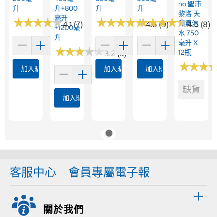
No 聖沛
升
升+800
升
升
黎洛 天
毫升
★
★
★
★
★
★
★
★
★
★
★
★
★
★
★
★
★
★
★
★
★
★
★
★
★
★
★
★
★
★
然氣泡
4.1 (7)
4.6 (9)
4.5 (8)
+1200毫
水 750
升
毫升 X
★
★
★
★
★
★
★
★
★
★
12瓶
3.2 (5)
★
★
★
★
★
★
加入購物車
加入購物車
加入購物車
缺貨
加入購物車
客服中心
會員專屬電子報
關於我們