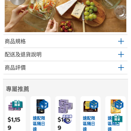
商品規格
配送及退貨說明
商品評價
專屬推薦
速配限
速配限
速配限
$1,15
$1,15
區隔日
區隔日
區隔日
9
9
達
達
達