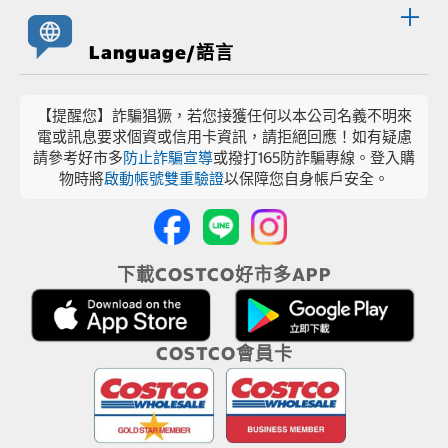
Language/語言
【提醒您】詐騙猖獗，若您接獲任何以本公司名義不明來
電或訊息要求個資或信用卡資訊，請拒絕回應！如有疑慮
請參考好市多
防止詐騙宣導
或撥打165防詐騙專線。登入購
物時將
啟動帳號雙重驗證
以保障您自身帳戶安全。
下載COSTCO好市多APP
COSTCO會員卡