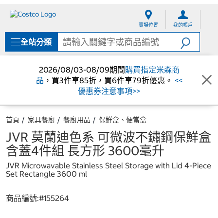
跳
跳
至
至
賣場位置
我的帳戶
內
導
容
覽
全站分類
選
單
2026/08/03-08/09期間
購買指定米森商
品
，買3件享85折，買6件享79折優惠。
<<
優惠券注意事項>>
首頁
家具餐廚
餐廚用品
保鮮盒、便當盒
JVR 莫蘭迪色系 可微波不鏽鋼保鮮盒
含蓋4件組 長方形 3600毫升
JVR Microwavable Stainless Steel Storage with Lid 4-Piece
Set Rectangle 3600 ml
商品編號:#
155264