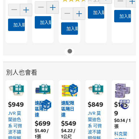
加入購物車
加入購物
加入購物車
加入購物車
加入購物車
別人也會看
速配限
速配限
$949
$849
$1,15
區隔日
區隔日
9
JVR 莫
JVR 莫
達
達
蘭迪色
蘭迪色
$0.14 / 1
$699
$549
系 可微
系 可微
張
$1.40 /
$4.22 /
波不鏽
波不鏽
科克蘭
1張
1公尺
鋼保鮮
鋼保鮮