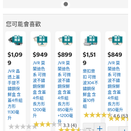
您可能會喜歡
$1,09
$949
$899
$1,51
$849
9
9
JVR 莫
JVR 莫
JVR 莫
蘭迪色
蘭迪色
蘭迪色
JVR 晶
樂扣樂
系 可微
系 可微
系 可微
透上蓋
扣 可微
波不鏽
波不鏽
波不鏽
手提不
波304不
鋼保鮮
鋼保鮮
鋼保鮮
鏽鋼保
鏽鋼保
盒 含蓋
盒 含蓋
盒 含蓋
鮮盒 含
鮮盒 含
4件組
4件組
4件組
蓋4件組
蓋10件
長方形
長方形
長方形
方形
組
1200毫
850毫升
850毫升
1130毫
★
★
★
★
★
★
★
★
★
★
升
+1200毫
4.6 (63)
★
★
★
★
★
★
升
升
★
★
★
★
★
★
★
★
★
★
★
★
★
★
★
★
★
★
★
★
3.3 (4)
★
★
★
★
★
★
★
★
★
★
3.7 (7)