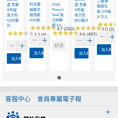
三層抽
科克蘭
Glad
盒 含蓋
盒 含蓋
取衛生
抽取式
Press’n
4件組
4件組
紙 120抽
鋁箔紙
Seal 強
長方形
長方形
X 72入
500張
力保鮮
1200毫
850毫升
★
★
★
★
★
★
膜 3入
升
★
★
★
★
★
★
★
★
★
★
★
★
★
★
★
★
★
★
★
★
4.7 (200)
5.0 (3)
★
★
★
★
★
★
★
★
★
★
★
★
★
★
★
★
★
★
★
★
4.6 (483)
3.3 (4)
缺貨
加入購物
加入購物車
加入購物車
加入購物車
客服中心
會員專屬電子報