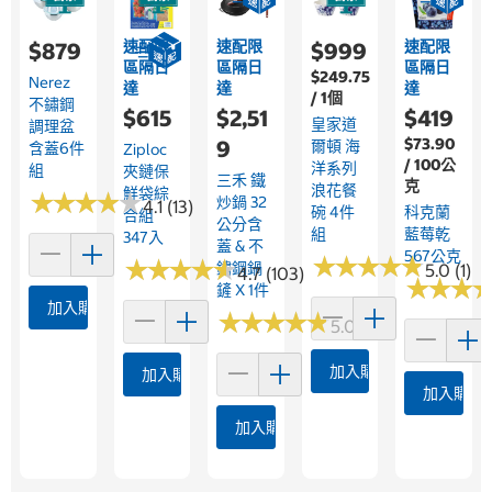
速配限
速配限
速配限
$879
$999
區隔日
區隔日
區隔日
$249.75
Nerez
達
達
達
/ 1個
不鏽鋼
$615
$2,51
$419
皇家道
調理盆
$73.90
9
爾頓 海
含蓋6件
Ziploc
/ 100公
洋系列
組
夾鏈保
三禾 鐵
克
浪花餐
鮮袋綜
★
★
★
★
★
★
★
★
★
★
炒鍋 32
4.1 (13)
碗 4件
科克蘭
合組
公分含
組
藍莓乾
347入
蓋 & 不
567公克
★
★
★
★
★
★
★
★
★
★
★
★
★
★
★
★
★
★
★
★
鏽鋼鍋
5.0 (1)
4.7 (103)
★
★
★
★
★
★
鏟 X 1件
加入購物車
★
★
★
★
★
★
★
★
★
★
5.0 (1)
加入購物車
加入購物車
加入購物
加入購物車