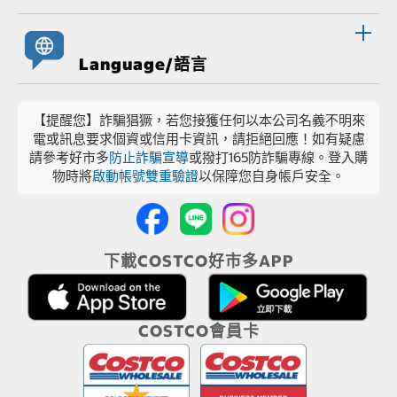
Language/語言
【提醒您】詐騙猖獗，若您接獲任何以本公司名義不明來
電或訊息要求個資或信用卡資訊，請拒絕回應！如有疑慮
請參考好市多
防止詐騙宣導
或撥打165防詐騙專線。登入購
物時將
啟動帳號雙重驗證
以保障您自身帳戶安全。
下載COSTCO好市多APP
COSTCO會員卡