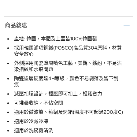
商品敍述
產地: 韓國，本體及上蓋皆100%韓國製
採用韓國浦項鋼鐵(POSCO)高品質304原料，材質
安全放心
外側採用陶瓷塗層噴色工藝，美觀、繽紛，不易沾
染指紋和水痕問題
陶瓷塗層硬度達4H等級，顏色不易剝落及留下刮
痕
減壓扣環設計，輕壓即可扣上，輕鬆省力
可堆疊收納，不佔空間
適用於微波爐、蒸鍋及烤箱(溫度不可超過200度C)
適用於冷藏冷凍
適用於洗碗機清洗