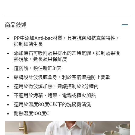
商品敍述
PP中添加Anti-bac材質，具有抗菌和抗真菌特性，
抑制細菌生長
添加沸石可吸附蔬果排出的乙烯氣體，抑制蔬果後
熟現象，延長蔬果保鮮度
道防護，鎖住新鮮31天
結構設計波浪底盒身，利於空氣流通防止變軟
適用於微波爐加熱，建議控制於2分鐘內
不適用於烤箱、烤架、電鍋或植火加熱
適用於溫度80度C以下的洗碗機清洗
耐熱溫度100度C