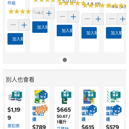
5.0 (2)
★
★
★
★
★
★
★
★
★
★
件組
★
★
4.8 (11)
★
★
★
★
★
★
★
★
★
★
★
★
★
★
4.6 (63)
★
★
★
★
★
★
★
★
★
★
3.8 (22)
加入購物車
加入購物車
加入購物車
加入購物
加入購物車
別人也會看
速配限
速配限
速配限
$1,19
$665
區隔日
區隔日
區隔日
$0.67 /
9
達
達
達
1毫升
樂扣樂
$789
$615
$579
艾瑪絲