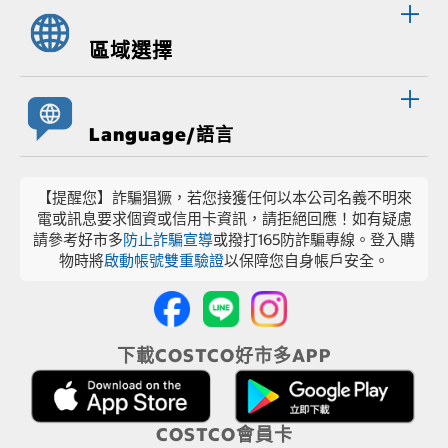
區域選擇
Language/語言
【提醒您】詐騙猖獗，若您接獲任何以本公司名義不明來
電或訊息要求個資或信用卡資訊，請拒絕回應！如有疑慮
請參考好市多
防止詐騙宣導
或撥打165防詐騙專線。登入購
物時將
啟動帳號雙重驗證
以保障您自身帳戶安全。
下載COSTCO好市多APP
COSTCO會員卡