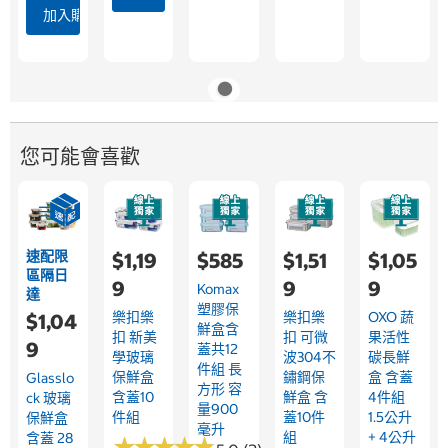
加入購物車
您可能會喜歡
速配限
$1,19
$585
$1,51
$1,05
區隔日
9
9
9
Komax
達
塑膠保
樂扣樂
樂扣樂
OXO 蔬
$1,04
鮮盒含
扣 新美
扣 可微
果活性
9
蓋共12
學玻璃
波304不
碳長鮮
件組 長
保鮮盒
鏽鋼保
盒 含蓋
Glasslo
方形 容
含蓋10
鮮盒 含
4件組
Ck 玻璃
量900
件組
蓋10件
1.5公升
保鮮盒
毫升
組
+ 4公升
含蓋 28
★
★
★
★
★
★
★
★
★
★