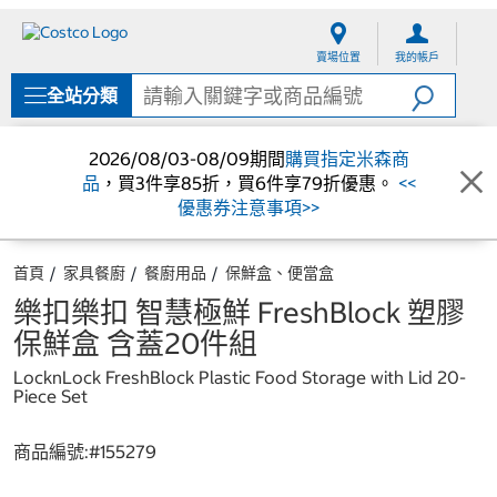
跳
跳
至
至
賣場位置
我的帳戶
內
導
容
覽
全站分類
選
單
2026/08/03-08/09期間
購買指定米森商
品
，買3件享85折，買6件享79折優惠。
<<
優惠券注意事項>>
首頁
家具餐廚
餐廚用品
保鮮盒、便當盒
樂扣樂扣 智慧極鮮 FreshBlock 塑膠
保鮮盒 含蓋20件組
LocknLock FreshBlock Plastic Food Storage with Lid 20-
Piece Set
商品編號:#
155279