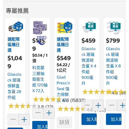
專屬推薦
速配限
速配限
$1,15
$459
$799
區隔日
區隔日
9
Glasslo
Glasslo
達
達
Ck 玻璃
Ck 玻璃
$0.14 / 1
$1,04
$549
微波碗
微波碗
張
$4.22 /
9
含蓋 X 4
含蓋 X 8
科克蘭
1公尺
件組
件組
三層抽
Glasslo
Glad
900毫
900毫
取衛生
Ck 玻璃
Press’n
升
升
紙 120抽
保鮮盒
Seal 強
★
★
★
★
★
★
★
★
★
★
★
★
★
★
★
★
X 72入
含蓋 28
4.6 (86)
力保鮮
件組
★
★
★
★
★
★
★
★
★
★
4.8 (15838)
膜 3入
★
★
★
★
★
★
★
★
★
★
3.8 (22)
★
★
★
★
★
★
★
★
★
★
4.6 (483)
加入購物車
加入購物
缺貨
加入購物車