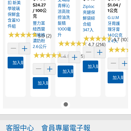
扣 新美
$24.27
$1.04 /
青檸沁
Ziploc
學玻璃
/ 100公
1公克
涼高效
夾鏈保
保鮮盒
克
控油洗
G.U.M
鮮袋綜
含蓋10
豐力富
髮精
牙周護
合組
件組
紐西蘭
1000毫
理牙膏
347入
★
★
★
★
★
★
★
★
★
★
頂級純
升
140公克
5.0 (2)
★
★
★
★
★
★
★
★
★
★
4.7 (103)
濃奶粉
X 4入
★
★
★
★
★
★
★
★
★
★
4.7 (214)
2.6公斤
★
★
★
★
★
★
★
★
★
★
★
★
★
★
★
★
4.8 (2675)
加入購物車
加入購物車
加入購物車
加入購物
加入購物車
客服中心
會員專屬電子報