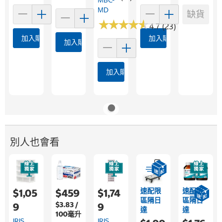
MD
缺貨
★
★
★
★
★
★
★
★
★
★
4.7 (23)
加入購物車
加入購物車
加入購物車
加入購物車
別人也會看
速配限
速配限
$1,05
$459
$1,74
區隔日
區隔日
$3.83 /
9
9
達
達
100毫升
IRIS
IRIS