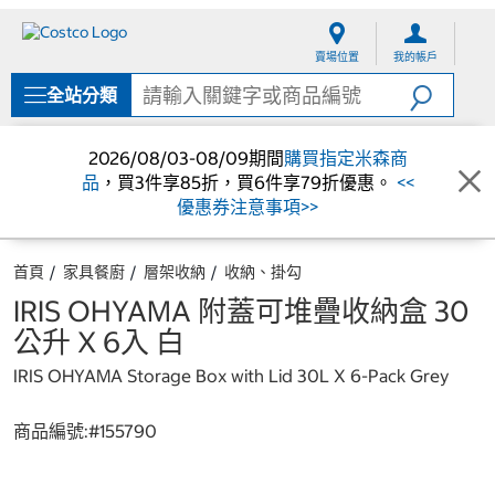
跳
跳
至
至
賣場位置
我的帳戶
內
導
容
覽
全站分類
選
單
2026/08/03-08/09期間
購買指定米森商
品
，買3件享85折，買6件享79折優惠。
<<
優惠券注意事項>>
首頁
家具餐廚
層架收納
收納、掛勾
IRIS OHYAMA 附蓋可堆疊收納盒 30
公升 X 6入 白
IRIS OHYAMA Storage Box with Lid 30L X 6-Pack Grey
商品編號:#
155790