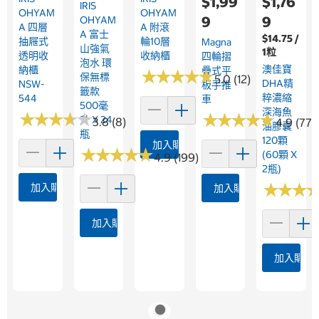
$1,99
$1,76
IRIS
OHYAM
OHYAM
9
9
OHYAM
A 四層
A 附滾
A 富士
$14.75 /
抽屜式
輪10層
Magna
山強氣
1粒
透明收
收納櫃
四輪摺
泡水 環
澳佳寶
納櫃
疊式平
★
★
★
★
★
★
★
★
★
★
保無標
5.0 (12)
DHA精
NSW-
板手推
籤款
粹濃縮
544
車
500毫
深海魚
★
★
★
★
★
★
★
★
★
★
★
★
★
★
★
★
★
★
★
★
升 X 24
3.8 (8)
4.9 (77)
油膠囊
瓶
120顆
加入購物車
★
★
★
★
★
★
★
★
★
★
(60顆 X
4.9 (199)
2瓶)
★
★
★
★
★
★
加入購物車
加入購物車
加入購物車
加入購物