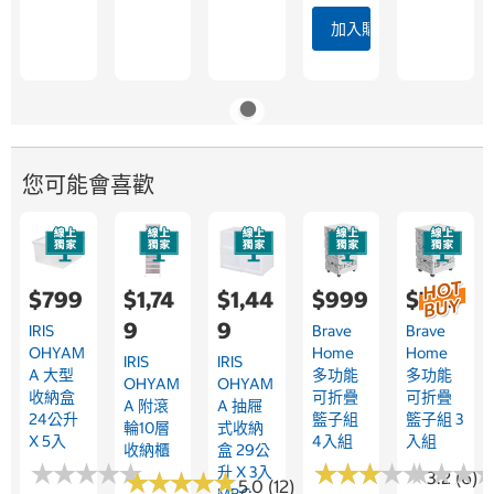
加入購物車
您可能會喜歡
$799
$1,74
$1,44
$999
$799
9
9
IRIS
Brave
Brave
OHYAM
Home
Home
IRIS
IRIS
A 大型
多功能
多功能
OHYAM
OHYAM
收納盒
可折疊
可折疊
A 附滾
A 抽屜
24公升
籃子組
籃子組 3
輪10層
式收納
X 5入
4入組
入組
收納櫃
盒 29公
★
★
★
★
★
★
★
★
★
★
★
★
★
★
★
★
★
★
★
★
★
★
★
★
★
★
升 X 3入
★
★
★
★
★
★
★
★
★
★
3.2 (6)
5.0 (12)
MBC-