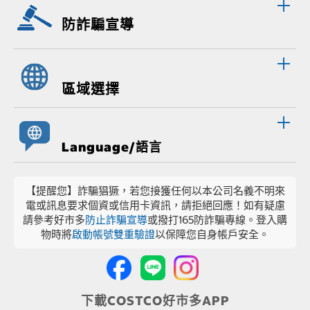
防詐騙宣導
區域選擇
Language/語言
【提醒您】詐騙猖獗，若您接獲任何以本公司名義不明來
電或訊息要求個資或信用卡資訊，請拒絕回應！如有疑慮
請參考好市多
防止詐騙宣導
或撥打165防詐騙專線。登入購
物時將
啟動帳號雙重驗證
以保障您自身帳戶安全。
下載COSTCO好市多APP