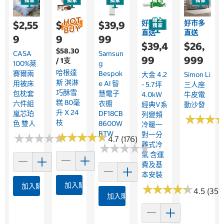
好市多
好市多
$2,55
$1,68
$39,9
直送
直送
9
9
99
$39,4
$26,
$58.30
CASA
Samsun
99
999
/ 1支
100%萊
G
哈根達
賽爾兩
Bespok
大金 4.2
Simon Li
斯 淇淋
用被床
E AI 智
- 5.7坪
三人座
巧酥雪
包枕套
慧電子
4.0kW
牛皮電
糕 80毫
六件組
衣櫥
經典V系
動沙發
升 X 24
嵐芯珀
DF18CB
列變頻
★
★
★
★
★
★
枝
色 雙人
8600W
冷暖一
RTW
★
★
★
★
★
★
★
★
★
★
對一分
★
★
★
★
★
★
★
★
★
★
4.7 (176)
離式冷
★
★
★
★
★
★
★
★
★
★
氣 含運
費及基
本安裝
加入購物車
加入購物車
★
★
★
★
★
★
★
★
★
★
4.5 (35)
加入購物車