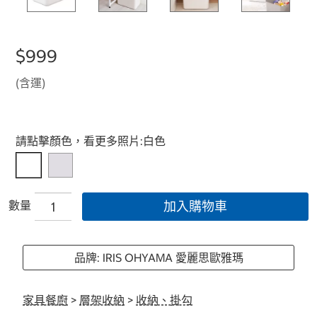
$999
(含運)
Select product
請點擊顏色，看更多照片:
白色
數量
加入購物車
品牌: IRIS OHYAMA 愛麗思歐雅瑪
家具餐廚
>
層架收納
>
收納、掛勾