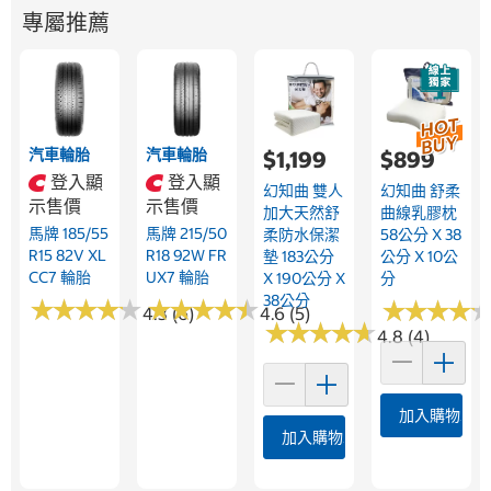
專屬推薦
汽車輪胎
汽車輪胎
$1,199
$899
登入顯
登入顯
幻知曲 雙人
幻知曲 舒柔
示售價
示售價
加大天然舒
曲線乳膠枕
馬牌 185/55
馬牌 215/50
柔防水保潔
58公分 X 38
R15 82V XL
R18 92W FR
墊 183公分
公分 X 10公
CC7 輪胎
UX7 輪胎
X 190公分 X
分
38公分
★
★
★
★
★
★
★
★
★
★
★
★
★
★
★
★
★
★
★
★
★
★
★
★
★
★
★
★
4.3 (6)
4.6 (5)
★
★
★
★
★
★
★
★
★
★
4.8 (4)
加入購物車
加入購物車