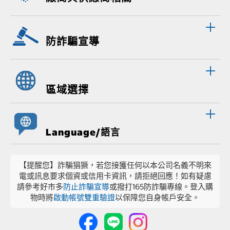
防詐騙宣導
區域選擇
Language/語言
【提醒您】詐騙猖獗，若您接獲任何以本公司名義不明來
電或訊息要求個資或信用卡資訊，請拒絕回應！如有疑慮
請參考好市多
防止詐騙宣導
或撥打165防詐騙專線。登入購
物時將
啟動帳號雙重驗證
以保障您自身帳戶安全。