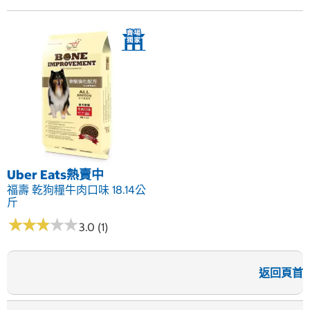
Uber Eats熱賣中
福壽 乾狗糧牛肉口味 18.14公
斤
★
★
★
★
★
★
★
★
★
★
3.0 (1)
返回頁首