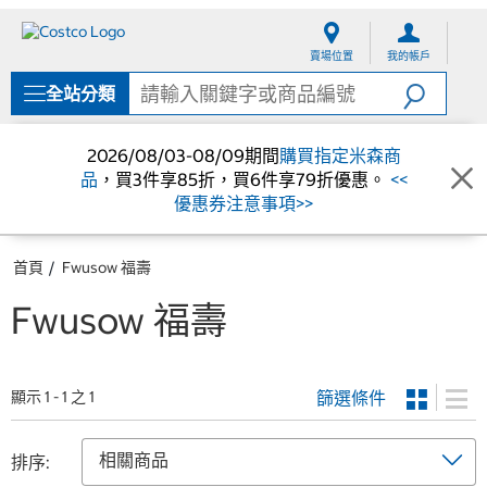
跳
跳
至
至
賣場位置
我的帳戶
內
導
容
覽
全站分類
選
單
2026/08/03-08/09期間
購買指定米森商
品
，買3件享85折，買6件享79折優惠。
<<
優惠券注意事項>>
首頁
Fwusow 福壽
Fwusow 福壽
篩選條件
顯示 1 - 1 之 1
排序: