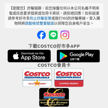
【提醒您】詐騙猖獗，若您接獲任何以本公司名義不明來
電或訊息要求個資或信用卡資訊，請拒絕回應！如有疑慮
請參考好市多
防止詐騙宣導
或撥打165防詐騙專線。登入購
物時將
啟動帳號雙重驗證
以保障您自身帳戶安全。
下載COSTCO好市多APP
COSTCO會員卡