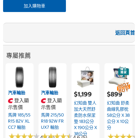
加入購物車
返回頁首
專屬推薦
汽車輪胎
汽車輪胎
$1,199
$899
登入顯
登入顯
幻知曲 雙人
幻知曲 舒柔
示售價
示售價
加大天然舒
曲線乳膠枕
馬牌 185/55
馬牌 215/50
柔防水保潔
58公分 X 38
R15 82V XL
R18 92W FR
墊 183公分
公分 X 10公
CC7 輪胎
UX7 輪胎
X 190公分 X
分
38公分
★
★
★
★
★
★
★
★
★
★
★
★
★
★
★
★
★
★
★
★
★
★
★
★
★
★
★
★
4.3 (6)
4.6 (5)