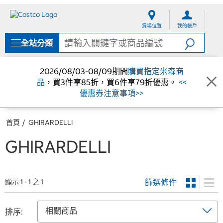
跳
跳
至
至
賣場位置
我的帳戶
內
導
容
覽
全站分類
選
單
2026/08/03-08/09期間
購買指定米森商
品
，買3件享85折，買6件享79折優惠。
<<
優惠券注意事項>>
首頁
GHIRARDELLI
GHIRARDELLI
篩選條件
顯示 1 - 1 之 1
排序: