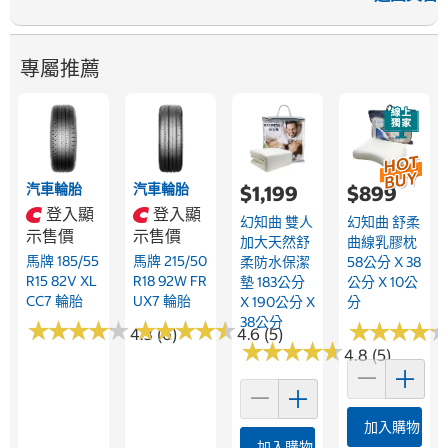
專屬推薦
汽車輪胎
汽車輪胎
$1,199
$899
登入顯
登入顯
幻知曲 雙人
幻知曲 舒柔
示售價
示售價
加大天然舒
曲線乳膠枕
馬牌 185/55
馬牌 215/50
柔防水保潔
58公分 X 38
R15 82V XL
R18 92W FR
墊 183公分
公分 X 10公
CC7 輪胎
UX7 輪胎
X 190公分 X
分
38公分
★
★
★
★
★
★
★
★
★
★
★
★
★
★
★
★
★
★
★
★
★
★
★
★
★
★
★
★
4.3 (6)
4.6 (5)
★
★
★
★
★
★
★
★
★
★
4.8 (5)
加入購物車
加入購物車