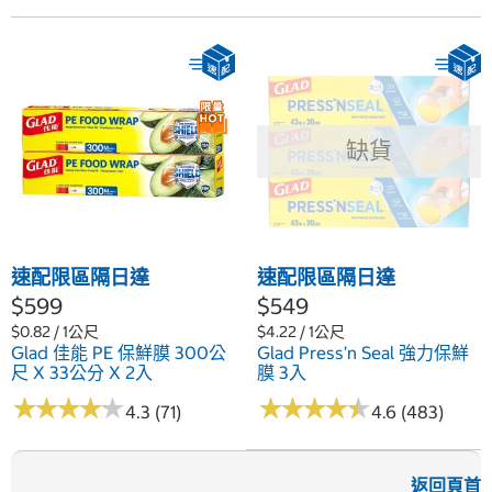
缺貨
速配限區隔日達
速配限區隔日達
$599
$549
$0.82 / 1公尺
$4.22 / 1公尺
Glad 佳能 PE 保鮮膜 300公
Glad Press’n Seal 強力保鮮
尺 X 33公分 X 2入
膜 3入
★
★
★
★
★
★
★
★
★
★
★
★
★
★
★
★
★
★
★
★
4.3 (71)
4.6 (483)
返回頁首