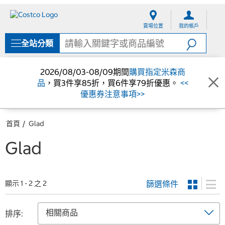
跳
跳
至
至
賣場位置
我的帳戶
內
導
容
覽
全站分類
選
單
2026/08/03-08/09期間
購買指定米森商
品
，買3件享85折，買6件享79折優惠。
<<
優惠券注意事項>>
首頁
Glad
Glad
篩選條件
顯示 1 - 2 之 2
排序: