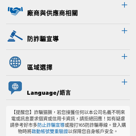
廠商與供應商相關
防詐騙宣導
區域選擇
Language/語言
【提醒您】詐騙猖獗，若您接獲任何以本公司名義不明來
電或訊息要求個資或信用卡資訊，請拒絕回應！如有疑慮
請參考好市多
防止詐騙宣導
或撥打165防詐騙專線。登入購
物時將
啟動帳號雙重驗證
以保障您自身帳戶安全。