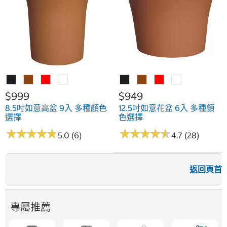
$999
$949
8.5吋如意高盆 9入 多種顏色
12.5吋如意花盆 6入 多種顏
選擇
色選擇
★
★
★
★
★
★
★
★
★
★
★
★
★
★
★
★
★
★
★
★
5.0 (6)
4.7 (28)
返回頁首
專屬推薦