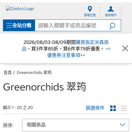
跳
跳
至
至
賣場位置
我的帳戶
內
導
容
覽
全站分類
選
單
2026/08/03-08/09期間
購買指定米森商
品
，買3件享85折，買6件享79折優惠。
<<
優惠券注意事項>>
首頁
Greenorchids 翠筠
Greenorchids 翠筠
篩選條件
顯示 1 - 20 之 20
排序: