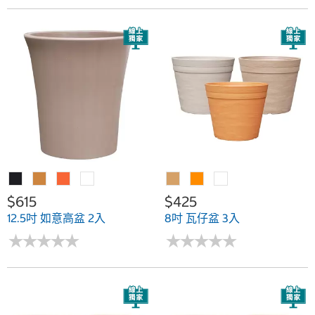
$615
$425
12.5吋 如意高盆 2入
8吋 瓦仔盆 3入
★
★
★
★
★
★
★
★
★
★
★
★
★
★
★
★
★
★
★
★