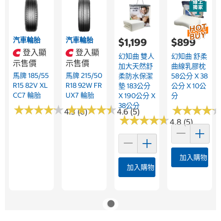
汽車輪胎
汽車輪胎
$1,199
$899
登入顯
登入顯
幻知曲 雙人
幻知曲 舒柔
示售價
示售價
加大天然舒
曲線乳膠枕
馬牌 185/55
馬牌 215/50
柔防水保潔
58公分 X 38
R15 82V XL
R18 92W FR
墊 183公分
公分 X 10公
CC7 輪胎
UX7 輪胎
X 190公分 X
分
38公分
★
★
★
★
★
★
★
★
★
★
★
★
★
★
★
★
★
★
★
★
★
★
★
★
★
★
★
★
4.3 (6)
4.6 (5)
★
★
★
★
★
★
★
★
★
★
4.8 (5)
加入購物車
加入購物車