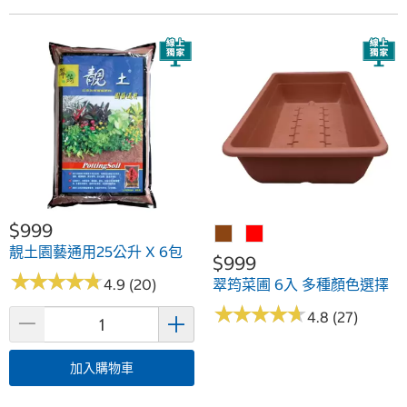
$999
靚土園藝通用25公升 X 6包
$999
★
★
★
★
★
★
★
★
★
★
4.9 (20)
翠筠菜圃 6入 多種顏色選擇
★
★
★
★
★
★
★
★
★
★
4.8 (27)
加入購物車