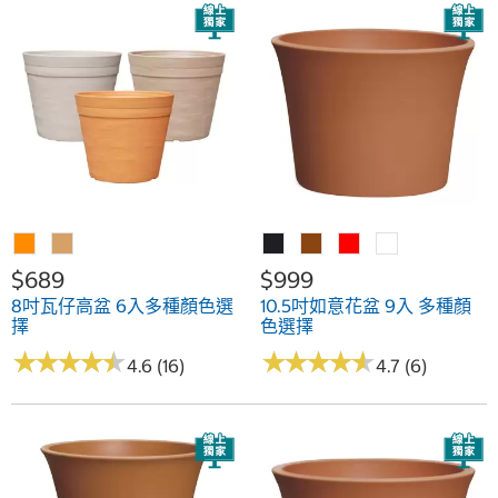
$689
$999
8吋瓦仔高盆 6入多種顏色選
10.5吋如意花盆 9入 多種顏
擇
色選擇
★
★
★
★
★
★
★
★
★
★
★
★
★
★
★
★
★
★
★
★
4.6 (16)
4.7 (6)