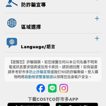
防詐騙宣導
區域選擇
Language/語言
【提醒您】詐騙猖獗，若您接獲任何以本公司名義不明來
電或訊息要求個資或信用卡資訊，請拒絕回應！如有疑慮
請參考好市多
防止詐騙宣導
或撥打165防詐騙專線。登入購
物時將
啟動帳號雙重驗證
以保障您自身帳戶安全。
下載COSTCO好市多APP