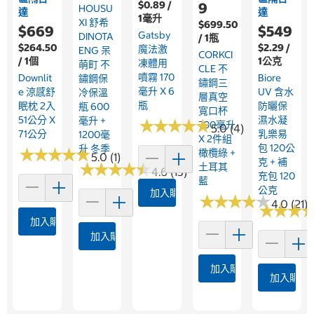
$0.89 /
9
HOUSU
達
達
1毫升
XI 舒希
$699.50
$669
$549
Gatsby
DINOTA
/ 1瓶
$264.50
$2.29 /
魔法激
ENG 呆
CORKCI
/ 1個
1公克
凍體用
萌町 不
CLE 不
噴霧 170
Downlit
Biore
鏽鋼保
鏽鋼三
毫升 X 6
E 涼感舒
UV 含水
冷保溫
層真空
瓶
眠枕 2入
防曬保
瓶 600
寬口杯
51公分 X
濕水凝
毫升 +
★
★
★
★
★
★
★
★
★
★
700毫升
5.0 (4)
71公分
乳樂易
1200毫
X 2件組
包 120公
升 冬季
★
★
★
★
★
★
★
★
★
★
橄欖綠 +
5.0 (1)
克 + 補
★
★
★
★
★
★
★
★
★
★
土耳其
4.6 (13)
充包 120
藍
公克
加入購物車
★
★
★
★
★
★
★
★
★
★
4.0 (21)
★
★
★
★
★
★
加入購物車
加入購物車
加入購物車
加入購物