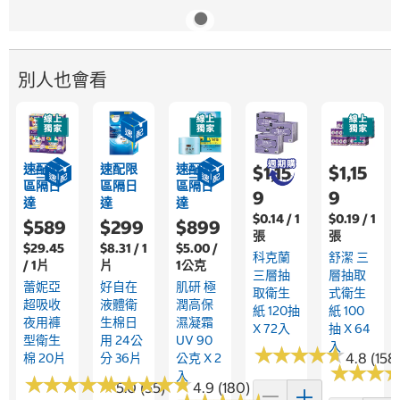
別人也會看
速配限
速配限
速配限
$1,15
$1,15
區隔日
區隔日
區隔日
9
9
達
達
達
$0.14 / 1
$0.19 / 1
$589
$299
$899
張
張
$29.45
$8.31 / 1
$5.00 /
科克蘭
舒潔 三
/ 1片
片
1公克
三層抽
層抽取
蕾妮亞
好自在
肌研 極
取衛生
式衛生
超吸收
液體衛
潤高保
紙 120抽
紙 100
夜用褲
生棉日
濕凝霜
X 72入
抽 X 64
型衛生
用 24公
UV 90
入
★
★
★
★
★
★
★
★
★
★
4.8 (158
棉 20片
分 36片
公克 X 2
★
★
★
★
★
★
入
★
★
★
★
★
★
★
★
★
★
★
★
★
★
★
★
★
★
★
★
5.0 (55)
4.9 (180)