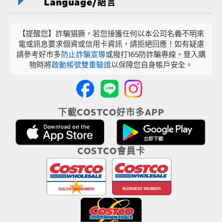
Language/語言
【提醒您】詐騙猖獗，若您接獲任何以本公司名義不明來
電或訊息要求個資或信用卡資訊，請拒絕回應！如有疑慮
請參考好市多
防止詐騙宣導
或撥打165防詐騙專線。登入購
物時將
啟動帳號雙重驗證
以保障您自身帳戶安全。
下載COSTCO好市多APP
COSTCO會員卡