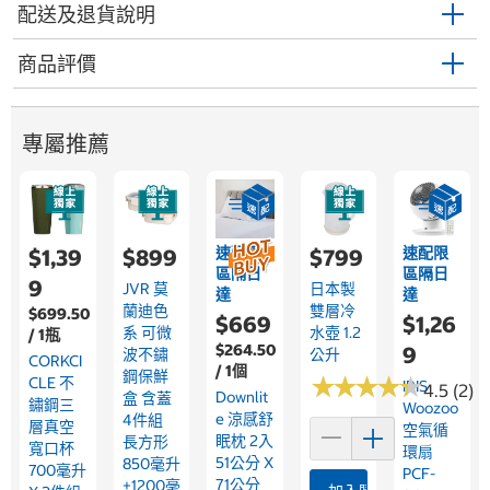
配送及退貨說明
商品評價
專屬推薦
速配限
速配限
$1,39
$899
$799
區隔日
區隔日
9
JVR 莫
日本製
達
達
蘭迪色
雙層冷
$699.50
$669
$1,26
系 可微
水壺 1.2
/ 1瓶
$264.50
9
波不鏽
公升
CORKCI
/ 1個
鋼保鮮
★
★
★
★
★
★
★
★
★
★
CLE 不
IRIS
4.5 (2)
Downlit
盒 含蓋
鏽鋼三
Woozoo
E 涼感舒
4件組
層真空
空氣循
眠枕 2入
長方形
寬口杯
環扇
51公分 X
850毫升
700毫升
PCF-
71公分
+1200毫