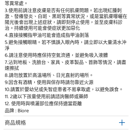
等異常處。
3.使用前請注意皮膚是否有任何肌膚問題。若出現紅腫刺
激、發癢發炎、白斑、黑斑等異常狀況，或是當肌膚曝曬在
陽光後會出現上述症狀，請即刻停止使用，並至皮膚科診
治。持續使用可能會使症狀更加惡化
4.直接接觸指甲油可能會造成指甲油剝落
5.避免接觸眼睛。若不慎誤入眼內時，請立即以大量清水沖
淨
6.請注意使用時應保持空氣流通，並避免吸入液體
7.沾到地板、洗臉台、家具、皮革製品、首飾等情況，請盡
速擦拭
8.請勿放置於高溫場所、日光直射的場所。
9.因含有酒精，使用與保存時請勿靠近火源
10.請置於嬰幼兒或失智症患者不易拿取處，以避免誤食。
11. 2歲以下孩童使用前請諮詢醫師或藥師
12. 使用時與噴灑部位應保持適當距離
品牌 : Biore
商品規格