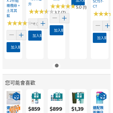
加入購物車
X 2件組
SC15T-
升
★
★
★
★
★
★
★
★
★
★
橄欖綠 +
CT
5.0 (1)
★
★
★
★
★
★
★
★
★
★
土耳其
3.7 (7)
★
★
★
★
★
★
藍
★
★
★
★
★
★
★
★
★
★
4.0 (21)
加入購物車
加入購物車
加入購物
加入購物車
您可能會喜歡
速配限
速配限
$859
$899
$1,39
區隔日
區隔日