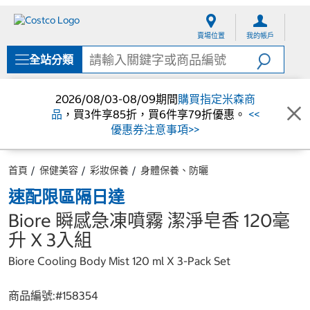
跳
跳
至
至
賣場位置
我的帳戶
內
導
容
覽
全站分類
選
單
2026/08/03-08/09期間
購買指定米森商
品
，買3件享85折，買6件享79折優惠。
<<
優惠券注意事項>>
首頁
保健美容
彩妝保養
身體保養、防曬
速配限區隔日達
Biore 瞬感急凍噴霧 潔淨皂香 120毫
升 X 3入組
Biore Cooling Body Mist 120 ml X 3-Pack Set
商品編號:#
158354