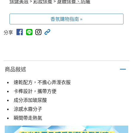
保健美容
>
彩妝保養
>
身體保養、防曬
香氛購物指南 »
分享
商品敍述
速乾配方，不擔心弄溼衣服
卡榫設計，攜帶方便
成分添加玻尿酸
涼感水霧分子
瞬間帶走熱氣