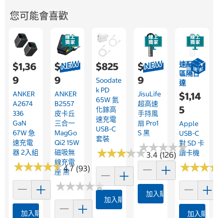
您可能會喜歡
速配限
$1,36
$2,19
$825
$1,49
區隔日
9
9
9
Soodate
達
K PD
ANKER
ANKER
JisuLife
$1,14
65W 氮
A2674
B2557
超高速
5
化鎵高
336
皮卡丘
手持風
速充電
GaN
三合一
扇 Pro1
Apple
USB-C
67W 急
MagGo
S 黑
USB-C
套裝
速充電
Qi2 15W
對 SD 卡
★
★
★
★
★
★
★
★
★
★
★
★
★
★
★
★
★
★
★
★
器 2入組
磁吸無
讀卡機
3.4 (126)
線充電
★
★
★
★
★
★
★
★
★
★
★
★
★
★
★
★
4.7 (93)
座 黑
★
★
★
★
★
★
★
★
★
★
加入購物車
加入購物車
加入購物車
加入購物