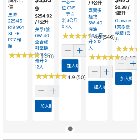
一芯一
/ 1公升
價
$0.38 /
9
粒 CNS
嘉實多
1毫升
一等白
馬牌
$254.92
極致
米 3公斤
Giovann
225/45
/ 1公升
5W-40
X 3入
I 茶樹洗
R19 96Y
機油
美孚1號
髮精 1公
XL FR
★
★
★
★
★
★
★
★
★
★
1000毫
0W-40
4.6 (546)
升
PC7 輪
升 X 12
全合成
胎
★
★
★
★
★
★
入
引擎機
★
★
★
★
★
★
★
★
★
★
油 1000
★
★
★
★
★
★
★
★
★
★
5.0 (1)
5.0 (17)
毫升 X
加入購物車
12入
★
★
★
★
★
★
★
★
★
★
4.9 (50)
加入購物
加入購物車
加入購物車