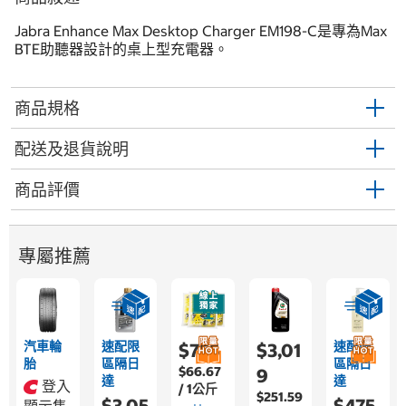
Jabra Enhance Max Desktop Charger EM198-C是專為Max
BTE助聽器設計的桌上型充電器。
商品規格
配送及退貨說明
商品評價
專屬推薦
汽車輪
速配限
速配限
$755
$3,01
胎
區隔日
區隔日
$66.67
9
達
達
登入
/ 1公斤
$251.59
$3,05
$475
顯示售