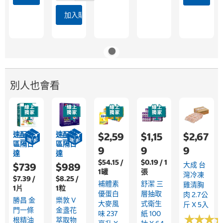
加入購物車
別人也會看
速配限
速配限
$2,59
$1,15
$2,67
區隔日
區隔日
9
9
9
達
達
$54.15 /
$0.19 / 1
大成 台
$739
$989
1罐
張
灣冷凍
$7.39 /
$8.25 /
補體素
舒潔 三
雞清胸
1片
1粒
優蛋白
層抽取
肉 2.7公
勝昌 金
樂敦 V
大麥風
式衛生
斤 X 5入
門一條
金盞花
味 237
紙 100
★
★
★
★
★
★
根精油
萃取物