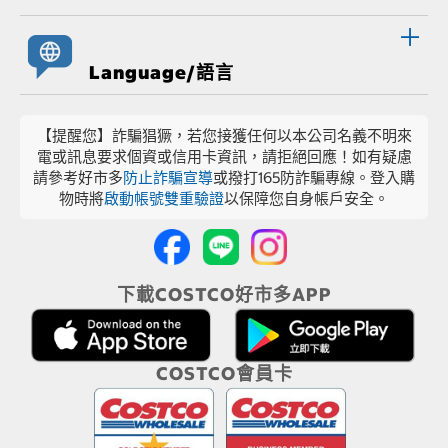
Language/語言
【提醒您】詐騙猖獗，若您接獲任何以本公司名義不明來
電或訊息要求個資或信用卡資訊，請拒絕回應！如有疑慮
請參考好市多
防止詐騙宣導
或撥打165防詐騙專線。登入購
物時將
啟動帳號雙重驗證
以保障您自身帳戶安全。
下載COSTCO好市多APP
COSTCO會員卡