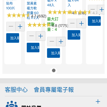
毫升 X
抽 X 64
貼布
葉黃素
48入
入
100片
複方軟
★
★
★
★
★
★
★
★
★
★
★
★
★
★
★
★
★
★
★
★
4.7 (218)
4.7 (2517
膠囊 60
★
★
★
★
★
★
★
★
★
★
4.7 (692)
粒 X 2入
最大訂
加入購物
★
★
★
★
★
★
★
★
★
★
購數
4.8 (1775)
量：4
加入購物車
加入購物車
加入購物車
加入購物車
客服中心
會員專屬電子報