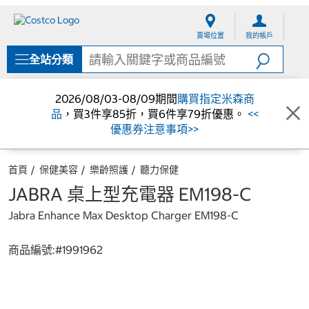
跳
跳
至
至
賣場位置
我的帳戶
內
導
容
覽
全站分類
選
單
2026/08/03-08/09期間
購買指定米森商
品
，買3件享85折，買6件享79折優惠。
<<
優惠券注意事項>>
首頁
保健美容
樂齡照護
聽力保健
JABRA 桌上型充電器 EM198-C
Jabra Enhance Max Desktop Charger EM198-C
商品編號:#
1991962