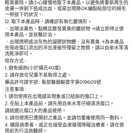
輕易撕除。請小心緩慢地取下本產品，以避免將重新再生的
皮膚一併剝下造成出血，或是出現將OK繃黏貼部位的細毛
一併拔下的狀況。
12. 取下本產品時，請確認有無化膿情形。
．出現淡黃色、黏稠且散發異臭的膿狀物 →請立即停止使
用本產品，並就醫診治。
．出現透明或淡灰色的凝膠狀物體、沒有異臭 →為本產品
在吸收傷口流出的滲出液後所殘留之物質，請以自來水等清
洗乾淨即可。
保存方式 :
1. 避免過熱(小於攝氏40度)
2. 請存放在兒童不易取得之處。
藥品許可證字號 : 衛部醫器輸壹字第019609號
注意事項 :
1. 請勿使用在出現感染現象或已結痂的傷口上。
2. 在貼上本產品前，請先用自來水等仔細清洗傷口。
請挑選比傷口大的產品使用。
3. 請勿使用已遭開封之產品。並請勿重複使用同一敷料。
4. 糖尿病患者、或正在接受血液循環障礙治療者，請在使
用前先行洽詢醫師。