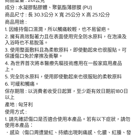
商品重量 : 261公克
成分 : 水凝膠黏膠體、聚氨酯薄膠膜 (PU)
商品尺寸 : 長 30.3公分 X 寬 25公分 X 高 25.1公分
商品用途 :
1. 因維持傷口濕潤，所以觸痛較輕，也不易留疤。
2. 擁有高效黏著力且在表面使用完全防水原料，在泡澡及
入浴時也不易脫落。
3. 使用整面敷料且為柔軟原料，即使動起來也很服貼。可
保護傷口免於摩擦及衝擊。
4. 為世界首次將本醫療先驅技術應用在一般家庭用產品
上。
5. 完全防水原料，使用即使動起來也很服貼的柔軟原料
6. 可緩和觸痛。
保存期限 : 以消費者收受日起算，至少距有效日期前180日
以上
產地 : 匈牙利
使用方式 :
1. 請先確認傷口是否適合使用本產品。若有以下症狀，請勿
使用本產品：
．感染（傷口周遭變紅、持續出現刺痛感、化膿、紅腫、發