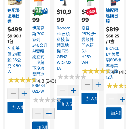
速配限
速配限
$22,9
$10,9
$13,9
區隔日
區隔日
99
99
99
達
達
伊萊克
Roboro
夏普
$499
$819
斯 700
Ck 石頭
253公升
$9.98 /
$68.25
系列
科技 智
變頻雙
1包
/ 1盒
346公升
慧洗地
門冰箱
名廚美
BICYCL
AI變頻
機 F25
SJ-
饌 24臻
E® 美國
獨立式
GEN2
H25Y-
穀 36公
製808標
上冷藏
WD5M2
WH
克 X 50
準專業
下冷凍
1A
★
★
★
★
★
★
★
★
★
★
入
撲克牌
4.7 (416)
雙門冰
★
★
★
★
★
★
★
★
★
★
12入
★
★
★
★
★
★
★
★
★
★
箱
4.8 (243)
★
★
★
★
★
★
EBM34
02L-W
★
★
★
★
★
★
★
★
★
★
加入購物車
加入購物車
加入購物車
加入購物
加入購物車