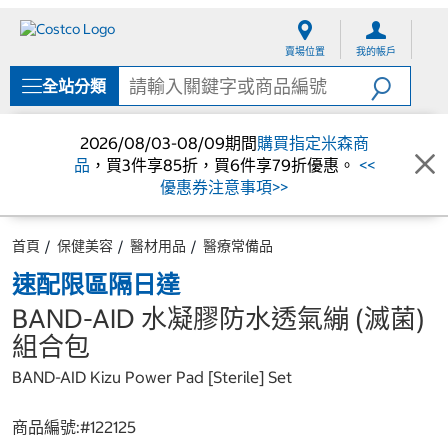
跳
跳
至
至
賣場位置
我的帳戶
內
導
容
覽
全站分類
選
單
2026/08/03-08/09期間
購買指定米森商
品
，買3件享85折，買6件享79折優惠。
<<
優惠券注意事項>>
首頁
保健美容
醫材用品
醫療常備品
速配限區隔日達
BAND-AID 水凝膠防水透氣繃 (滅菌)
組合包
BAND-AID Kizu Power Pad [Sterile] Set
商品編號:#
122125