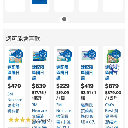
您可能會喜歡
速配限
速配限
速配限
速配限
速配限
區隔日
區隔日
區隔日
區隔日
區隔日
達
達
達
達
達
$479
$639
$229
$419
$879
$17.75 /
$19.09
$2.91 / 1
$879.00
3M
1毫升
/ 1個
張
/ 1公斤
Nexcare
3M
3M
驅塵氏
Cat's
防水舒
Nexcare
Nexcare
抗菌濕
Best 凱
適繃組
無痛液
通氣膠
拖巾 18
優黑標
★
★
★
★
★
★
★
★
★
★
4.5 (31)
體OK繃
帶 (未滅
張 X 8入
凝結木
(滅菌/未
菌) 12入
屑砂 強