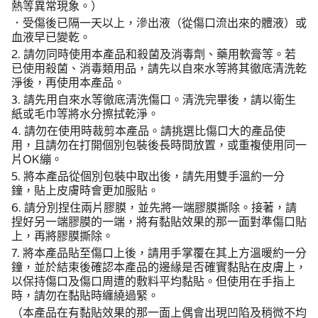
熱等異常現象。）
．受傷後已隔一天以上，滲出液（從傷口流出來的體液）或
血液早已變乾。
2. 請勿同時使用本產品和殺菌及消毒劑、藥用軟膏等。若
已使用殺菌、消毒類用品，請先以自來水等將其徹底清洗乾
淨後，再使用本產品。
3. 請先用自來水等徹底清洗傷口。清洗完畢後，請以衛生
紙或毛巾等將水分擦拭乾淨。
4. 請勿在使用時裁剪本產品。請挑選比傷口大的產品使
用，且請勿在打開個別包裝後長時間放置，或重複使用同一
片OK繃。
5. 將本產品從個別包裝中取出後，請先用雙手溫約一分
鐘，貼上皮膚時會更加服貼。
6. 請分別捏住兩片膠膜，並先將一端膠膜撕除。接著，請
捏好另一端膠膜的一端，將有黏貼效果的那一面對準傷口貼
上，再將膠膜撕除。
7. 將本產品貼至傷口上後，請用手掌覆在其上方溫暖約一分
鐘，並於結束後確認本產品的邊緣是否確實黏貼在皮膚上，
以保持傷口及傷口周遭的敷料平均黏貼。但使用在手指上
時，請勿在黏貼時纏繞過緊。
（本產品在有黏貼效果的那一面上偶會出現凹陷及稍微不均