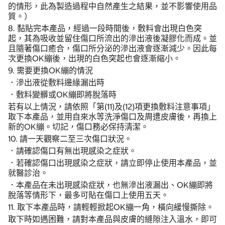
的情形，此為製造過程中自然產生之結果，並不影響使用品
質。）
8. 黏貼完本產品，經過一段時間後，敷料會出現白色突
起，其為吸收並留住傷口所流出的滲出液後凝膠化而成。並
且隨著傷口癒合，傷口所分泌的滲出液會逐漸減少。因此每
次更換OK繃後，出現的白色突起也會逐漸縮小。
9. 需要更換OK繃的情況
．滲出液從敷料邊緣漏出時
．敷料變髒或OK繃即將脫落時
若有以上情況，請依照「第(11)及(12)項更換敷料注意事項」
取下本產品，並用自來水等洗淨傷口及周遭皮膚後，再換上
新的OK繃。切記，傷口務必保持清潔。
10. 請一天觀察二至三次傷口狀況。
．請確認傷口有無出現感染之症狀。
．若確認傷口出現感染之症狀，請立即停止使用本產品，並
就醫診治。
．本產品在未出現感染症狀，也無滲出液漏出、OK繃即將
脫落等情形下，最多可貼在傷口上使用五天。
11. 取下本產品時，請輕輕掀起OK繃一角，橫向緩慢撕除。
取下時如遇困難，請對本產品與皮膚的縫隙注入溫水，即可