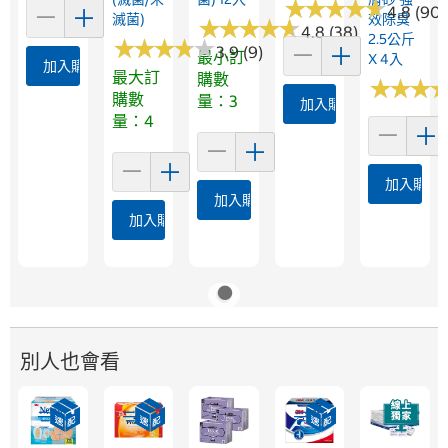
★
★
★
★
★
★
★
★
★
★
4.8 (90)
滅菌)
效除臭
★
★
★
★
★
★
★
★
★
★
4.8 (38)
2.5公斤
★
★
★
★
★
★
★
★
★
★
3.9 (9)
最小訂
X 4入
加入購物車
最大訂
購數
★
★
★
★
★
★
購數
量：3
加入購物車
量：4
加入購物
加入購物車
加入購物車
別人也會看