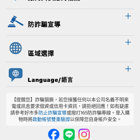
防詐騙宣導
區域選擇
Language/語言
【提醒您】詐騙猖獗，若您接獲任何以本公司名義不明來
電或訊息要求個資或信用卡資訊，請拒絕回應！如有疑慮
請參考好市多
防止詐騙宣導
或撥打165防詐騙專線。登入購
物時將
啟動帳號雙重驗證
以保障您自身帳戶安全。