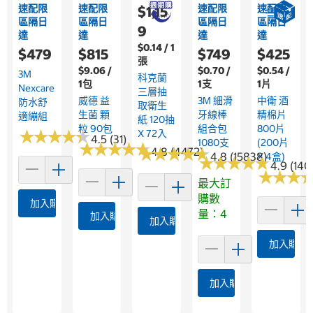
速配限
速配限
速配限
速配限
$1,15
區隔日
區隔日
區隔日
區隔日
9
達
達
達
達
$0.14 / 1
$479
$815
$749
$425
張
$9.06 /
$0.70 /
$0.54 /
3M
科克蘭
1包
1支
1片
Nexcare
三層抽
威德 益
3M 細滑
中衛 酒
防水舒
取衛生
生菌 顆
牙線棒
精棉片
適繃組
紙 120抽
粒 90包
組合包
800片
★
★
★
★
★
★
★
★
★
★
X 72入
4.5 (31)
1080支
(200片
★
★
★
★
★
★
★
★
★
★
★
★
★
★
★
★
★
★
★
★
4.8 (4472)
4.8 (15838)
X 4盒)
★
★
★
★
★
★
★
★
★
★
4.9 (140
★
★
★
★
★
★
最大訂
購數
加入購物車
量：4
加入購物車
加入購物車
加入購物
加入購物車