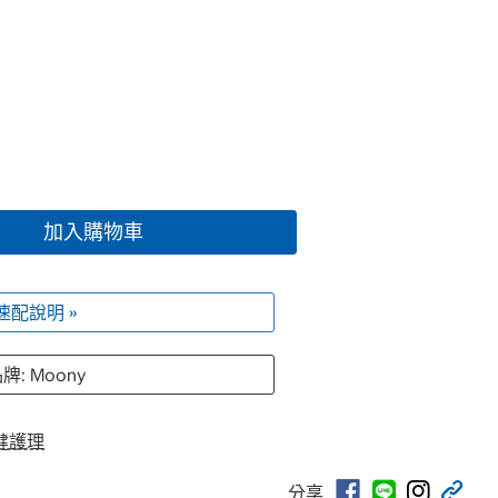
加入購物車
速配說明 »
牌: Moony
健護理
分享