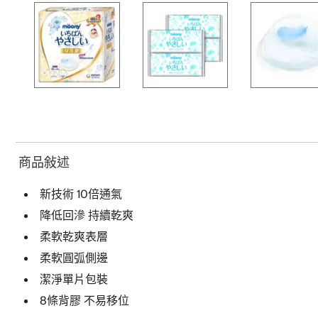
商品敍述
新技術 10倍通氣
降低回滲 持續乾爽
柔軟乾爽表層
柔軟圓弧側邊
潔淨單片包裝
8條背膠 不易移位