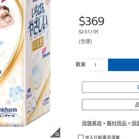
$369
$2.57 / 1片
(含運)
數量
品
保健美容
>
醫材用品
>
保
加入比較產品清單