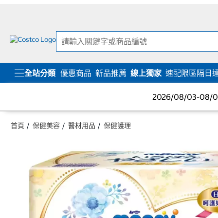
跳
跳
至
至
內
導
容
覽
選
單
全站分類
優惠商品
新品推薦
線上獨家
速配限區隔日
2026/08/03-08
首頁
保健美容
醫材用品
保健護理