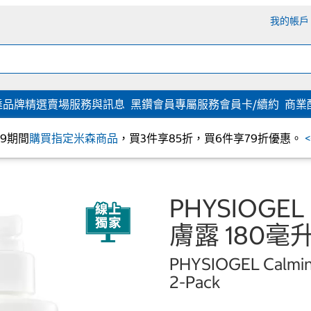
我的帳戶
達
品牌精選
賣場服務與訊息
黑鑽會員專屬服務
會員卡/續約
商業
/09期間
購買指定米森商品
，買3件享85折，買6件享79折優惠。
PHYSIOGE
膚露 180毫升
PHYSIOGEL Calming
2-Pack