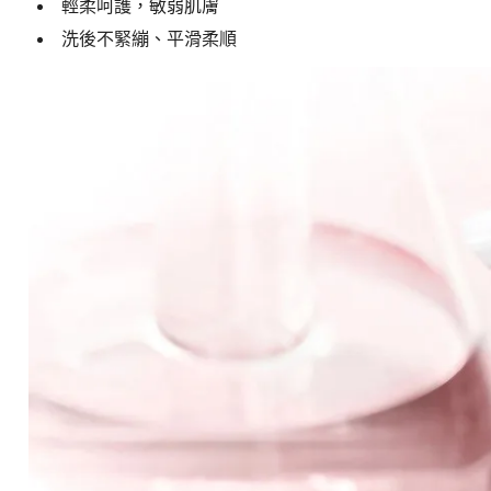
輕柔呵護，敏弱肌膚
洗後不緊繃、平滑柔順