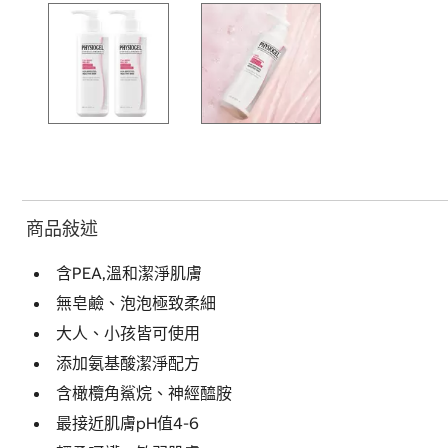
商品敍述
含PEA,溫和潔淨肌膚
無皂鹼、泡泡極致柔細
大人、小孩皆可使用
添加氨基酸潔淨配方
含橄欖角鯊烷、神經醯胺
最接近肌膚pH值4-6