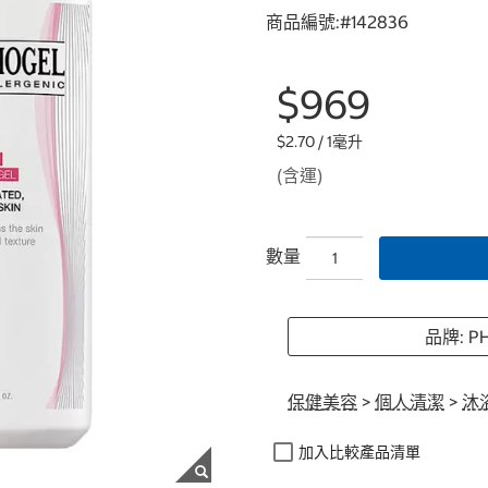
商品編號:#
142836
$969
$2.70 / 1毫升
(含運)
數量
品牌: P
保健美容
>
個人清潔
>
沐
加入比較產品清單