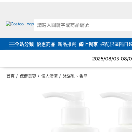
跳
跳
至
至
內
導
容
覽
選
單
全站分類
優惠商品
新品推薦
線上獨家
速配限區隔日
2026/08/03-08
首頁
保健美容
個人清潔
沐浴乳、香皂