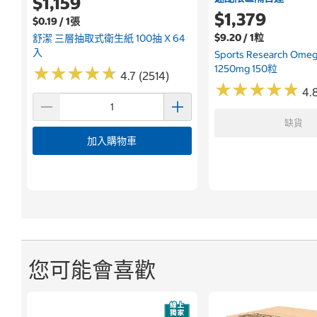
$1,159
$1,379
$0.19 / 1張
$9.20 / 1粒
舒潔 三層抽取式衛生紙 100抽 X 64
入
Sports Research Om
1250mg 150粒
★
★
★
★
★
★
★
★
★
★
4.7 (2514)
★
★
★
★
★
★
★
★
★
★
4.8
缺貨
加入購物車
您可能會喜歡