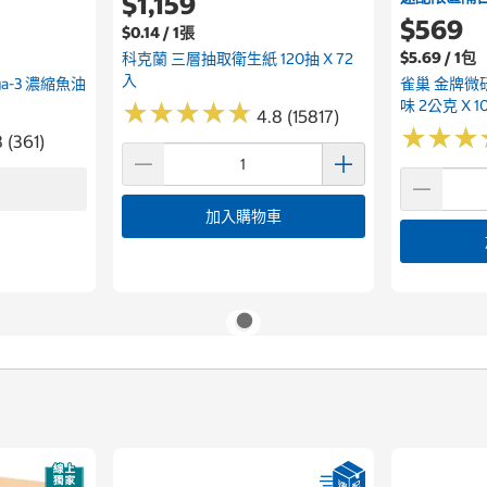
$1,159
$569
$0.14 / 1張
$5.69 / 1包
科克蘭 三層抽取衛生紙 120抽 X 72
入
ega-3 濃縮魚油
雀巢 金牌微
味 2公克 X 1
★
★
★
★
★
★
★
★
★
★
4.8 (15817)
★
★
★
★
★
★
 (361)
加入購物車