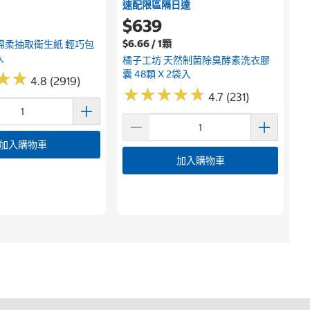
速配限區隔日達
$639
$6.66 / 1顆
綿柔抽取衛生紙 輕巧包
入
橘子工坊 天然制菌除臭酵素洗衣膠
囊 48顆 X 2袋入
★
★
★
★
4.8 (2919)
★
★
★
★
★
★
★
★
★
★
4.7 (231)
加入購物車
加入購物車