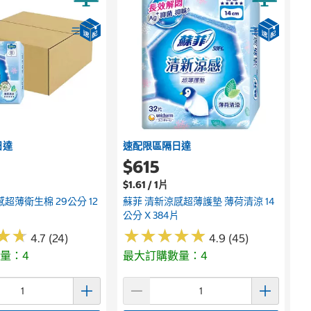
日達
速配限區隔日達
$615
$1.61 / 1片
超薄衛生棉 29公分 12
蘇菲 清新涼感超薄護墊 薄荷清涼 14
公分 X 384片
★
★
★
★
★
★
★
★
★
★
★
★
★
★
4.7 (24)
4.9 (45)
量：4
最大訂購數量：4