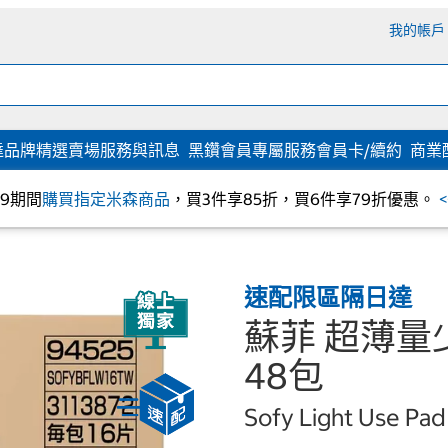
我的帳戶
達
品牌精選
賣場服務與訊息
黑鑽會員專屬服務
會員卡/續約
商業
/09期間
購買指定米森商品
，買3件享85折，買6件享79折優惠。
速配限區隔日達
蘇菲 超薄量少
48包
Sofy Light Use Pad