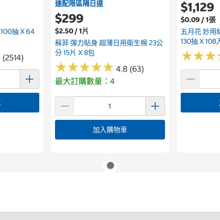
速配限區隔日達
$1,129
$299
$0.09 / 1張
$2.50 / 1片
0抽 X 64
五月花 妙用
130抽 X 108
蘇菲 彈力貼身 超薄日用衛生棉 23公
分 15片 X 8包
★
★
★
★
★
★
 (2514)
★
★
★
★
★
★
★
★
★
★
4.8 (63)
最大訂購數量：4
車
加入購物車