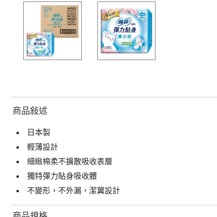
商品敍述
日本製
輕薄設計
細緻棉柔不擴散吸收表層
獨特彈力貼身吸收體
不變形，不外漏，潔翼設計
商品規格