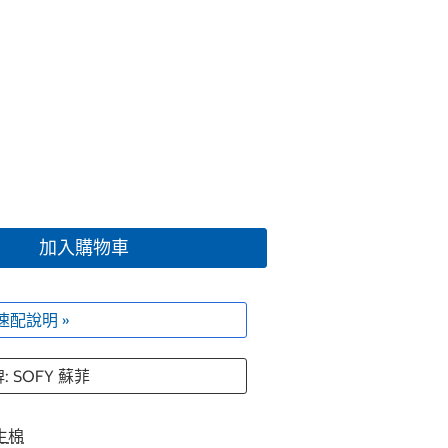
加入購物車
速配說明 »
: SOFY 蘇菲
生棉