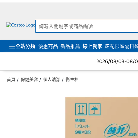
跳
跳
至
至
內
導
容
覽
選
單
全站分類
優惠商品
新品推薦
線上獨家
速配限區隔日
2026/08/03-08
首頁
保健美容
個人清潔
衛生棉