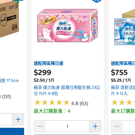
速配限區隔日達
速配限區隔
$299
$755
$2.50 / 1片
$5.25 / 1片
 17.5cm
蘇菲 彈力貼身 超薄日用衛生棉 23公
蘇菲 清新涼感
分 15片 X 8包
片 X 12入
 (131)
★
★
★
★
★
★
★
★
★
★
★
★
★
★
★
★
4.8 (63)
最大訂購數量：4
最大訂購數
車