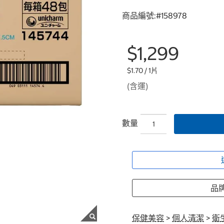
商品編號:#
158978
$1,299
$1.70 / 1片
(含運)
數量
品牌
保健美容
>
個人清潔
>
衛