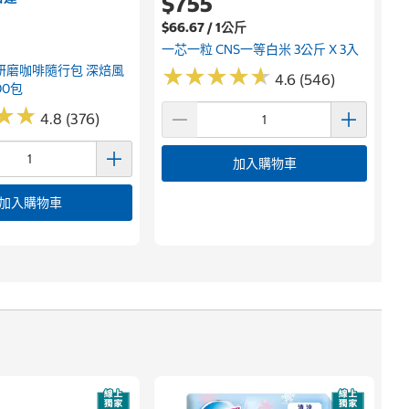
$755
$66.67 / 1公斤
一芯一粒 CNS一等白米 3公斤 X 3入
研磨咖啡隨行包 深焙風
★
★
★
★
★
★
★
★
★
★
4.6 (546)
00包
★
★
★
★
4.8 (376)
加入購物車
加入購物車