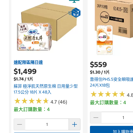
速配限區隔日達
$559
$1,499
$1.30 / 1片
$1.74 / 1片
靠得住pH5.5安全瞬吸護墊
24片x18包
蘇菲 極淨肌天然原生棉 日用量少型
17.5公分 18片 X 48入
★
★
★
★
★
★
★
★
★
★
4.8
★
★
★
★
★
★
★
★
★
★
4.7 (46)
最大訂購數量：4
最大訂購數量：4
加入購物