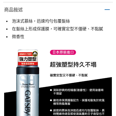
商品敍述
泡沫式慕絲，迅速均勻包覆髮絲
在髮絲上形成保護膜，可確實定型不僵硬、不黏膩
微香性