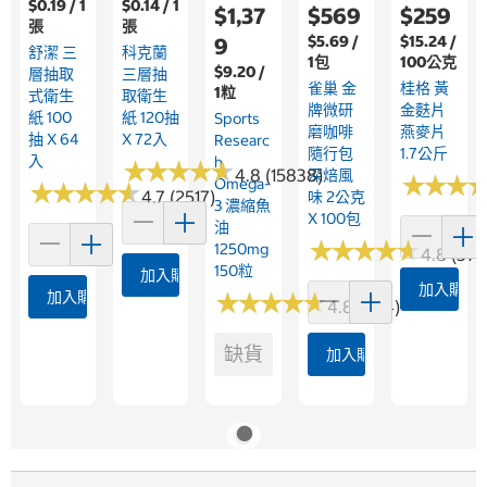
$0.19 / 1
$0.14 / 1
$1,37
$569
$259
張
張
$5.69 /
$15.24 /
9
舒潔 三
科克蘭
1包
100公克
$9.20 /
層抽取
三層抽
雀巢 金
桂格 黃
1粒
式衛生
取衛生
牌微研
金麩片
紙 100
紙 120抽
Sports
磨咖啡
燕麥片
抽 X 64
X 72入
Researc
隨行包
1.7公斤
入
H
★
★
★
★
★
★
★
★
★
★
4.8 (15838)
深焙風
★
★
★
★
★
★
Omega-
★
★
★
★
★
★
★
★
★
★
4.7 (2517)
味 2公克
3 濃縮魚
X 100包
油
★
★
★
★
★
★
★
★
★
★
1250mg
4.8 (376
150粒
加入購物車
加入購物
加入購物車
★
★
★
★
★
★
★
★
★
★
4.8 (364)
缺貨
加入購物車