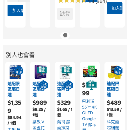
★
★
★
★
★
★
★
★
★
★
4.8 (364)
加入購物
加入購物車
缺貨
別人也會看
速配限
速配限
速配限
速配限
$15,7
區隔日
區隔日
區隔日
區隔日
99
達
達
達
達
飛利浦
$1,35
$989
$329
$489
55吋 4K
$8.25 /
$1.65 / 1
$13.59 /
9
QLED
1粒
張
1條
$84.94
Google
樂敦 V
蔡司 鏡
科克蘭
/ 1個
TV 顯示
金盞花
面擦拭
超細纖