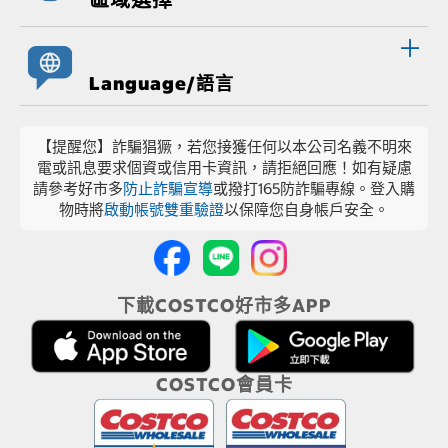
Language/語言
【提醒您】詐騙猖獗，若您接獲任何以本公司名義不明來
電或訊息要求個資或信用卡資訊，請拒絕回應！如有疑慮
請參考好市多
防止詐騙宣導
或撥打165防詐騙專線。登入購
物時將
啟動帳號雙重驗證
以保障您自身帳戶安全。
下載COSTCO好市多APP
COSTCO會員卡