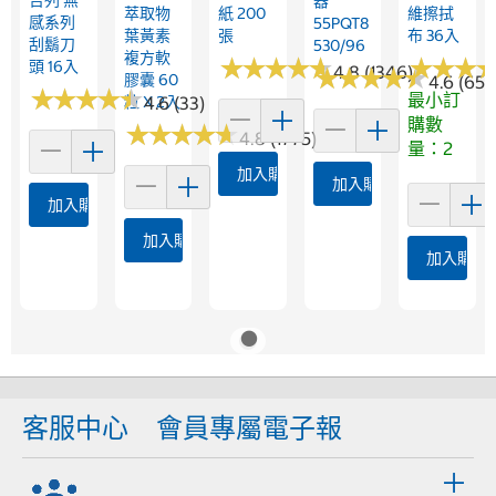
吉列 無
器
萃取物
紙 200
維擦拭
感系列
55PQT8
葉黃素
張
布 36入
刮鬍刀
530/96
複方軟
★
★
★
★
★
★
★
★
★
★
★
★
★
★
★
★
頭 16入
4.8 (1346)
★
★
★
★
★
★
★
★
★
★
膠囊 60
4.6 (65)
★
★
★
★
★
★
★
★
★
★
最小訂
粒 X 2入
4.6 (33)
購數
★
★
★
★
★
★
★
★
★
★
4.8 (1775)
量：2
加入購物車
加入購物車
加入購物車
加入購物車
加入購物
客服中心
會員專屬電子報