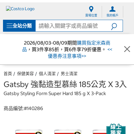
跳
跳
至
至
賣場位置
我的帳戶
內
導
容
覽
全站分類
選
單
2026/08/03-08/09期間
購買指定米森商
品
，買3件享85折，買6件享79折優惠。
<<
優惠券注意事項>>
首頁
保健美容
個人清潔
男士清潔
Gatsby 強黏造型慕絲 185公克 X 3入
Gatsby Styling Form Super Hard 185 g X 3-Pack
商品編號:#
140286