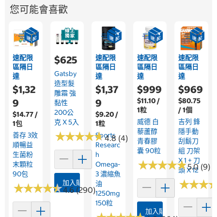
您可能會喜歡
速配限
速配限
速配限
速配限
$625
區隔日
區隔日
區隔日
區隔日
Gatsby
達
達
達
達
造型髮
$1,32
$1,37
$999
$969
雕霜 強
$11.10 /
$80.75
9
9
黏性
1粒
/ 1個
200公
$14.77 /
$9.20 /
威德 白
吉列 鋒
克 X 5入
1包
1粒
藜蘆醇
隱手動
★
★
★
★
★
★
★
★
★
★
善存 3效
Sports
4.8 (4)
青春膠
刮鬍刀
順暢益
Researc
囊 90粒
組 刀架
生菌粉
H
X 1 + 刀
★
★
★
★
★
★
★
★
★
★
末顆粒
Omega-
5.0 (9)
頭 X 12
90包
3 濃縮魚
★
★
★
★
★
★
加入購物車
油
★
★
★
★
★
★
★
★
★
★
4.6 (290)
1250mg
150粒
加入購物車