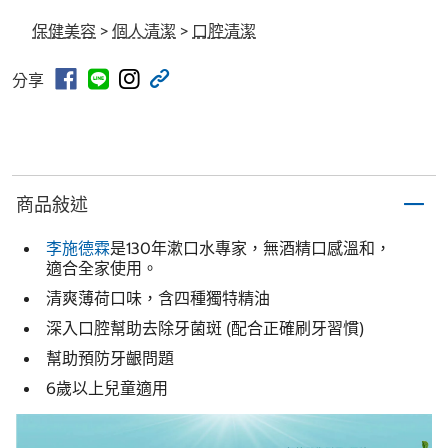
保健美容
>
個人清潔
>
口腔清潔
分享
商品敍述
李施德霖
是130年漱口水專家，無酒精口感溫和，
適合全家使用。
清爽薄荷口味，含四種獨特精油
深入口腔幫助去除牙菌斑 (配合正確刷牙習慣)
幫助預防牙齦問題
6歲以上兒童適用