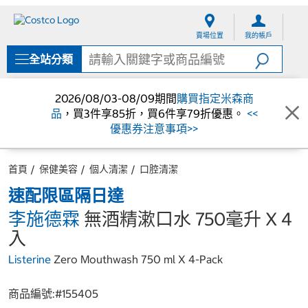
跳
跳
至
至
賣場位置
我的帳戶
內
導
容
覽
全站分類
選
單
2026/08/03-08/09期間
購買指定米森商
品
，買3件享85折，買6件享79折優惠。
<<
優惠券注意事項>>
首頁
保健美容
個人清潔
口腔清潔
速配限區隔日達
李施德霖
無酒精漱口水 750毫升 X 4
入
Listerine
Zero Mouthwash 750 ml X 4-Pack
商品編號:#
155405