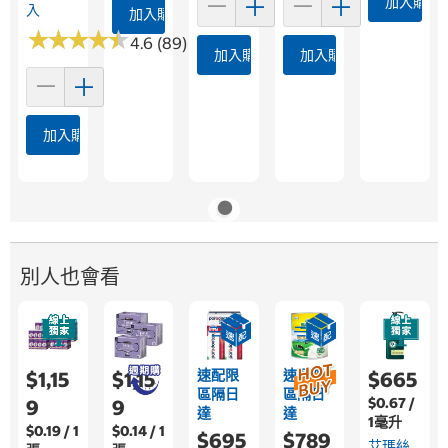
加入購物
入
加入購物車
★
★
★
★
★
★
★
★
★
★
4.6 (89)
加入購物車
加入購物車
加入購物車
別人也會看
速配限
速配限
$1,15
$1,15
$665
區隔日
區隔日
$0.67 /
9
9
達
達
1毫升
$0.19 / 1
$0.14 / 1
$695
$789
艾瑪絲