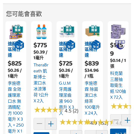
您可能會喜歡
速配限
速配限
速配限
$775
$1,15
區隔日
區隔日
區隔日
$0.39 /
9
達
達
達
1毫升
$0.14 / 1
$825
$725
$839
TheraBr
張
$0.26 /
$0.26 /
$34.96
Eath 凱
科克蘭
1毫升
1毫升
/ 1瓶
斯博士
三層抽
漱口水
李施德
G.U.M
李施德
取衛生
冰涼薄
霖 全效
牙周護
霖 除菌
紙 120抽
荷 1公升
護理漱
理潔齒
漱口水
X 72入
X 2入
口水 無
液 960
綠茶
★
★
★
★
★
★
酒精配
毫升 X 3
100毫升
★
★
★
★
★
★
★
★
★
★
4.5 (2)
方 1000
入
X 24入
毫升 X 3
★
★
★
★
★
★
★
★
★
★
★
★
★
★
★
★
★
★
★
★
4.9 (152)
4.6 (96)
入 + 250
毫升 X 1