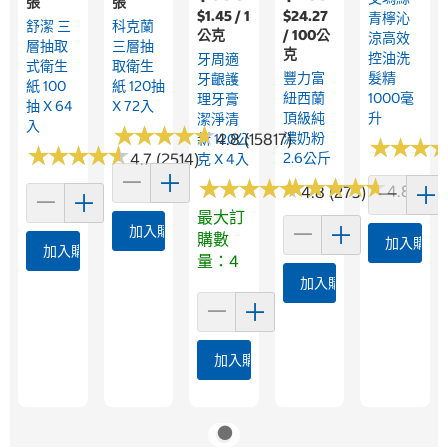
張
張
$1.45 / 1
$24.27
青檸沁
舒潔 三
科克蘭
公克
/ 100公
涼高效
層抽取
三層抽
克
控油洗
牙周適
式衛生
取衛生
豐力富
髮精
牙齦護
紙 100
紙 120抽
紐西蘭
1000毫
理牙膏
抽 X 64
X 72入
頂級純
升
潔淨清
入
★
★
★
★
★
★
★
★
★
★
4.8 (15817)
濃奶粉
新 120公
★
★
★
★
★
★
★
★
★
★
★
★
★
★
★
★
4.7 (2514)
2.6公斤
克 X 4入
★
★
★
★
★
★
★
★
★
★
★
★
★
★
★
★
★
★
★
★
4.8 (267
4.8 (273)
最大訂
加入購物車
購數
加入購物
加入購物車
量：4
加入購物車
加入購物車