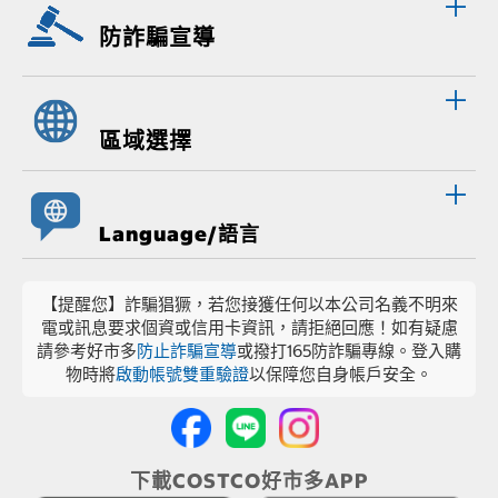
防詐騙宣導
區域選擇
Language/語言
【提醒您】詐騙猖獗，若您接獲任何以本公司名義不明來
電或訊息要求個資或信用卡資訊，請拒絕回應！如有疑慮
請參考好市多
防止詐騙宣導
或撥打165防詐騙專線。登入購
物時將
啟動帳號雙重驗證
以保障您自身帳戶安全。
下載COSTCO好市多APP