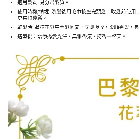
適用髮質: 易分岔髮質。
使用時機/情境: 洗髮後用毛巾按壓完頭髮，吹髮前使用
更柔順蓬鬆。
乾髮時: 塗抹在髮中至髮尾處，立即吸收，柔順秀髮，
造型後：增添秀髮光澤，典雅香氛，持香一整天。