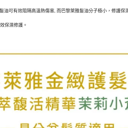
: 髮油可有效阻隔高溫熱傷害, 而巴黎萊雅髮油分子極小，修護
長效保濕修護。