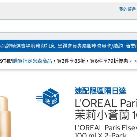
我的帳戶
達
品牌精選
賣場服務與訊息
黑鑽會員專屬服務
會員卡/續約
商業
/09期間
購買指定米森商品
，買3件享85折，買6件享79折優惠。
速配限區隔日達
L'OREAL 
茉莉小蒼蘭 1
L'OREAL Paris Else
100 ml X 2-Pack