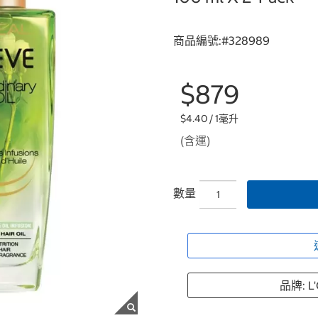
商品編號:#
328989
$879
$4.40 / 1毫升
(含運)
數量
品牌: L