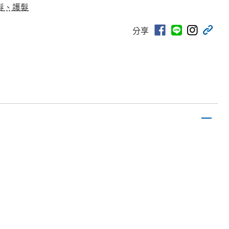
髮、護髮
分享