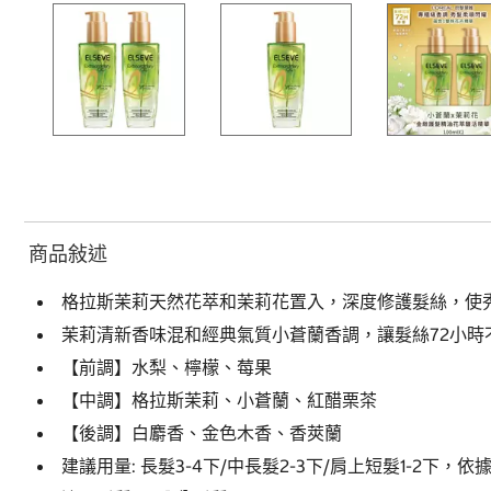
商品敍述
格拉斯茉莉天然花萃和茉莉花置入，深度修護髮絲，使
茉莉清新香味混和經典氣質小蒼蘭香調，讓髮絲72小時
【前調】水梨、檸檬、莓果
【中調】格拉斯茉莉、小蒼蘭、紅醋栗茶
【後調】白麝香、金色木香、香莢蘭
建議用量: 長髮3-4下/中長髮2-3下/肩上短髮1-2