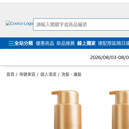
跳
跳
至
至
內
導
容
覽
選
單
全站分類
優惠商品
新品推薦
線上獨家
速配限區隔日
2026/08/03-08
首頁
保健美容
個人清潔
洗髮、護髮