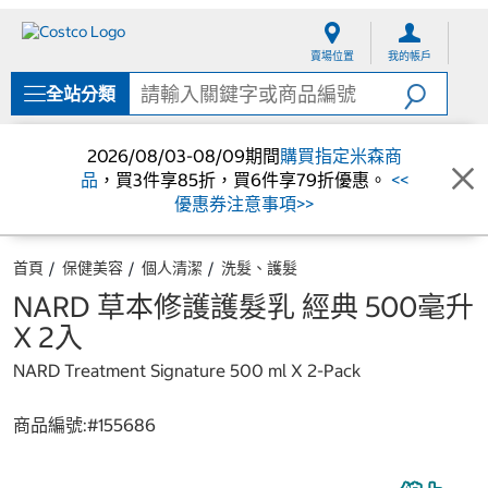
跳
跳
至
至
賣場位置
我的帳戶
內
導
容
覽
全站分類
選
單
2026/08/03-08/09期間
購買指定米森商
品
，買3件享85折，買6件享79折優惠。
<<
優惠券注意事項>>
首頁
保健美容
個人清潔
洗髮、護髮
NARD 草本修護護髮乳 經典 500毫升
X 2入
NARD Treatment Signature 500 ml X 2-Pack
商品編號:#
155686