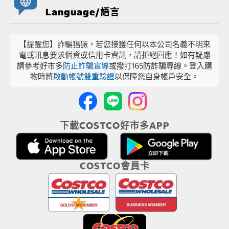
Language/語言
【提醒您】詐騙猖獗，若您接獲任何以本公司名義不明來
電或訊息要求個資或信用卡資訊，請拒絕回應！如有疑慮
請參考好市多
防止詐騙宣導
或撥打165防詐騙專線。登入購
物時將
啟動帳號雙重驗證
以保障您自身帳戶安全。
下載COSTCO好市多APP
COSTCO會員卡