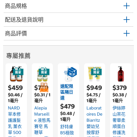
商品規格
配送及退貨說明
商品評價
專屬推薦
速配限
$459
$779
$949
$379
區隔日
$0.46 /
$0.31 / 1
$4.75 /
$0.38 /
達
1毫升
毫升
1毫升
1毫升
$479
NARD
Alepia
Laborat
伊絲婷
$0.48 /
草本修
Marseill
Oires De
山茶花
1毫升
護護髮
E 液態馬
Biarritz
奢華柔
乳 薰衣
賽皂 馬
嬰幼兒
順蛋白
舒特膚
草 500
鞭草
按摩舒
修護洗
B5極致