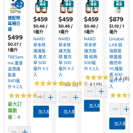
速配限
$459
$459
$459
$879
區隔日
$0.46 /
$0.46 /
$0.46 /
$1.10 / 1
達
1毫升
1毫升
1毫升
毫升
$499
NARD
NARD
NARD
Unlabel
$0.27 /
草本修
草本修
草本修
LAB 超
1毫升
護護髮
護洗髮
護洗髮
強韌髮
乳 薰衣
精 薰衣
精 經典
根蓬蓬
TRESem
草 500
草 500
500毫
維他命
Me 蘆薈
毫升 X 2
毫升 X 2
升 X 2入
VC護髮
滋潤護
入
入
素 400
髮素
★
★
★
★
★
★
★
★
★
★
4.4 (8)
毫升 X 2
940毫
★
★
★
★
★
★
★
★
★
★
★
★
★
★
★
★
★
★
★
★
5.0 (5)
4.1 (9)
入
升 X 2入
★
★
★
★
★
★
★
★
★
★
★
★
★
★
★
★
4.8 (36)
最大訂
加入購物車
購數
加入購物車
加入購物車
量：4
加入購物