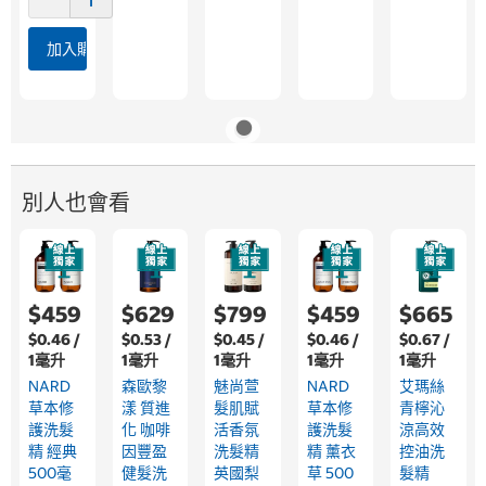
加入購物車
別人也會看
$459
$629
$799
$459
$665
$0.46 /
$0.53 /
$0.45 /
$0.46 /
$0.67 /
1毫升
1毫升
1毫升
1毫升
1毫升
NARD
森歐黎
魅尚萱
NARD
艾瑪絲
草本修
漾 質進
髮肌賦
草本修
青檸沁
護洗髮
化 咖啡
活香氛
護洗髮
涼高效
精 經典
因豐盈
洗髮精
精 薰衣
控油洗
500毫
健髮洗
英國梨
草 500
髮精