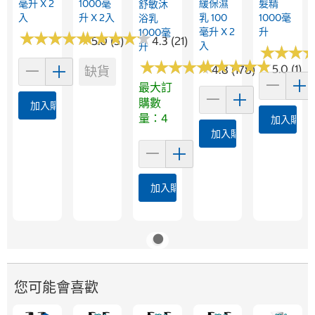
毫升 X 2
1000毫
緩保濕
髮精
舒敏沐
入
升 X 2入
乳 100
1000毫
浴乳
毫升 X 2
升
1000毫
★
★
★
★
★
★
★
★
★
★
★
★
★
★
★
★
★
★
★
★
5.0 (5)
4.3 (21)
入
升
★
★
★
★
★
★
★
★
★
★
★
★
★
★
★
★
★
★
★
★
★
★
★
★
★
★
5.0 (1)
4.8 (178)
缺貨
最大訂
購數
加入購物車
量：4
加入購物
加入購物車
加入購物車
您可能會喜歡