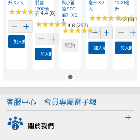
升 X 2入
髮露
與小蒼
毫升 X 2
1000毫
1200毫
蘭 900
入
升
★
★
★
★
★
★
★
★
★
★
4.4 (8)
升
毫升 X 2
★
★
★
★
★
★
★
★
★
★
★
★
★
★
★
★
4.1 (9)
入
★
★
★
★
★
★
★
★
★
★
4.8 (252)
★
★
★
★
★
★
★
★
★
★
4.8 (5)
加入購物車
缺貨
加入購物車
加入購物
加入購物車
客服中心
會員專屬電子報
關於我們