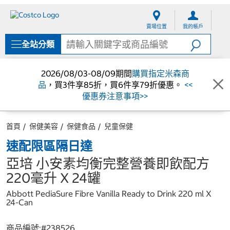
跳
跳
至
至
賣場位置
我的帳戶
內
導
容
覽
全站分類
選
單
2026/08/03-08/09期間
購買指定米森商
品
，買3件享85折，買6件享79折優惠。
<<
優惠券注意事項>>
首頁
保健美容
保健食品
兒童保健
速配限區隔日達
亞培 小安素均衡完整營養即飲配方
220毫升 X 24罐
Abbott PediaSure Fibre Vanilla Ready to Drink 220 ml X
24-Can
商品編號:#
238526