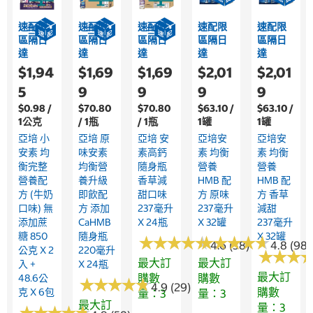
速配限
速配限
速配限
速配限
速配限
區隔日
區隔日
區隔日
區隔日
區隔日
達
達
達
達
達
$1,94
$1,69
$1,69
$2,01
$2,01
5
9
9
9
9
$0.98 /
$70.80
$70.80
$63.10 /
$63.10 /
1公克
/ 1瓶
/ 1瓶
1罐
1罐
亞培 小
亞培 原
亞培 安
亞培安
亞培安
安素 均
味安素
素高鈣
素 均衡
素 均衡
衡完整
均衡營
隨身瓶
營養
營養
營養配
養升級
香草減
HMB 配
HMB 配
方 (牛奶
即飲配
甜口味
方 原味
方 香草
口味) 無
方 添加
237毫升
237毫升
減甜
添加蔗
CaHMB
X 24瓶
X 32罐
237毫升
糖 850
隨身瓶
X 32罐
★
★
★
★
★
★
★
★
★
★
★
★
★
★
★
★
★
★
★
★
4.6 (38)
4.8 (983
公克 X 2
220毫升
★
★
★
★
★
★
最大訂
最大訂
入 +
X 24瓶
最大訂
購數
購數
48.6公
★
★
★
★
★
★
★
★
★
★
4.9 (29)
購數
克 X 6包
量：3
量：3
最大訂
量：3
★
★
★
★
★
★
★
★
★
★