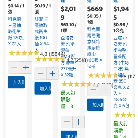
達
達
達
$0.14 / 1
$0.19 / 1
$2,01
$669
$1,94
張
張
$0.35 /
9
5
科克蘭
舒潔 三
1張
$63.10 /
$0.98 /
三層抽
層抽取
科克蘭
1罐
1公克
取衛生
式衛生
兩層隨
紙 120抽
紙 100
亞培安
亞培 小
意撕特
X 72入
抽 X 64
素 均衡
安素 均
級廚房
入
營養
衡完整
★
★
★
★
★
★
★
★
★
★
4.8 (15844)
紙巾
HMB 配
營養配
★
★
★
★
★
★
★
★
★
★
4.7 (2518)
160張 X
方 原味
方 (牛奶
12捲
237毫升
口味) 無
★
★
★
★
★
★
★
★
★
★
X 32罐
添加蔗
4.8 (1175
糖 850
加入購物車
★
★
★
★
★
★
★
★
★
★
4.8 (983)
公克 X 2
加入購物車
最大訂
入 +
購數
48.6公
加入購物車
克 X 6包
量：3
★
★
★
★
★
★
最大訂
購數
加入購物車
量：4