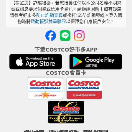
【提醒您】詐騙猖獗，若您接獲任何以本公司名義不明來
電或訊息要求個資或信用卡資訊，請拒絕回應！如有疑慮
請參考好市多
防止詐騙宣導
或撥打165防詐騙專線。登入購
物時將
啟動帳號雙重驗證
以保障您自身帳戶安全。
下載COSTCO好市多APP
COSTCO會員卡