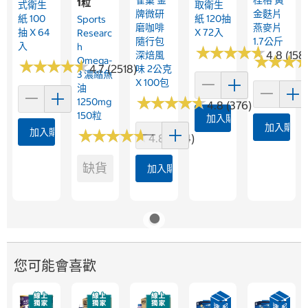
雀巢 金
桂格 黃
1粒
式衛生
取衛生
牌微研
金麩片
紙 100
紙 120抽
Sports
磨咖啡
燕麥片
抽 X 64
X 72入
Researc
隨行包
1.7公斤
入
H
★
★
★
★
★
★
★
★
★
★
4.8 (158
深焙風
★
★
★
★
★
★
Omega-
★
★
★
★
★
★
★
★
★
★
4.7 (2518)
味 2公克
3 濃縮魚
X 100包
油
★
★
★
★
★
★
★
★
★
★
1250mg
4.8 (376)
150粒
加入購物車
加入購物
加入購物車
★
★
★
★
★
★
★
★
★
★
4.8 (364)
缺貨
加入購物車
您可能會喜歡