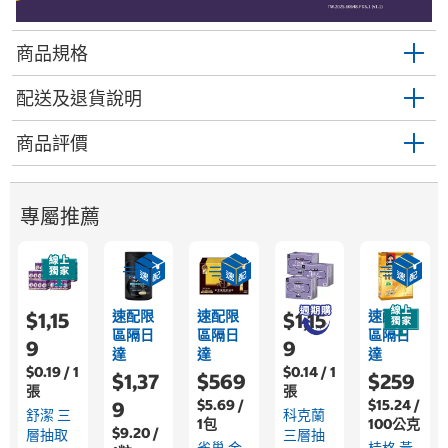
商品規格
配送及退貨說明
商品評價
專屬推薦
速配限
速配限
速配限
$1,15
$1,15
區隔日
區隔日
區隔日
9
9
達
達
達
$0.19 / 1
$0.14 / 1
$1,37
$569
$259
張
張
$5.69 /
$15.24 /
9
舒潔 三
科克蘭
1包
100公克
$9.20 /
層抽取
三層抽