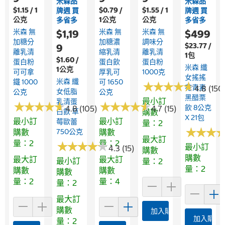
米森品
米森品
$1.15 / 1
$0.79 /
$1.55 / 1
牌週 買
牌週 買
公克
1公克
公克
多省多
多省多
米森 無
米森 無
米森 無
$1,19
$499
加糖分
加糖濃
調味分
$23.77 /
9
離乳清
縮乳清
離乳清
1包
$1.60 /
蛋白粉
蛋白飲
蛋白粉
米森 纖
1公克
可可拿
厚乳可
1000克
女搖搖
米森 纖
鐵 1000
可 1650
★
★
★
★
★
★
★
★
★
★
花青素
4.8 (150
女低脂
公克
公克
黑醋栗
最小訂
乳清蛋
★
★
★
★
★
★
★
★
★
★
★
★
★
★
★
★
★
★
★
★
飲 8公克
4.8 (105)
4.7 (15)
白飲 草
購數
X 21包
最小訂
最小訂
莓歐蕾
量：2
★
★
★
★
★
★
購數
750公克
購數
最大訂
量：2
量：2
★
★
★
★
★
★
★
★
★
★
最小訂
4.3 (15)
購數
購數
最大訂
最大訂
最小訂
量：2
量：2
購數
購數
購數
量：2
量：4
量：2
最大訂
購數
加入購物車
加入購物
量：2