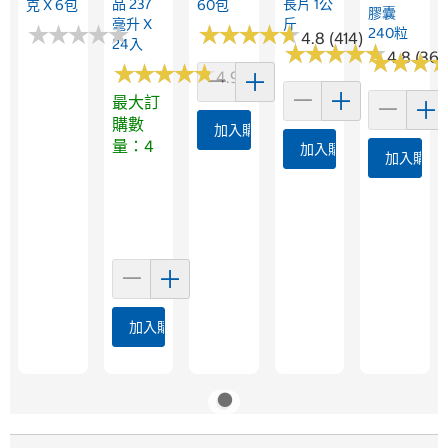
品 237
長片 1公
克 X 6包
60包
膠囊
毫升 X
斤
★
★
★
★
★
★
★
★
★
★
★
★
★
★
★
★
★
★
★
★
240粒
4.8 (414)
24入
★
★
★
★
★
★
★
★
★
★
4.8 (366
★
★
★
★
★
★
★
★
★
★
★
★
★
★
★
★
4.9 (101)
最大訂
購數
加入購物車
量：4
加入購物車
加入購物
加入購物車