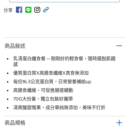
分享
商品敍述
乳清蛋白纖食餐 ─ 剛剛好的輕食餐，隨時擺脫飢餓
感
優質蛋白質X高膳食纖維X真食無添加
每份16.3公克蛋白質，日常營養補給up
高膳食纖維，可促進腸道蠕動
70G大份量，獨立包裝好攜帶
清爽酸甜莓果，成分單純無添加，美味不打折
商品規格