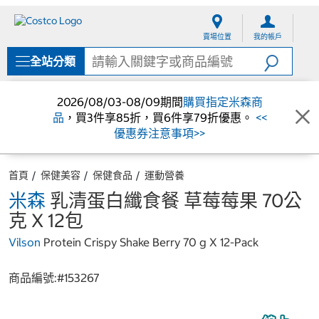
跳
跳
至
至
賣場位置
我的帳戶
內
導
容
覽
全站分類
選
單
2026/08/03-08/09期間
購買指定米森商
品
，買3件享85折，買6件享79折優惠。
<<
優惠券注意事項>>
首頁
保健美容
保健食品
運動營養
米森
乳清蛋白纖食餐 草莓莓果 70公
克 X 12包
Vilson
Protein Crispy Shake Berry 70 g X 12-Pack
商品編號:#
153267