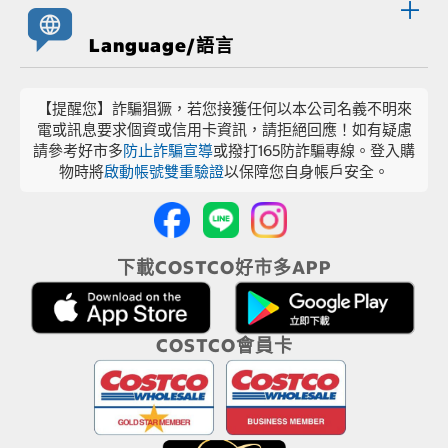
Language/語言
【提醒您】詐騙猖獗，若您接獲任何以本公司名義不明來
電或訊息要求個資或信用卡資訊，請拒絕回應！如有疑慮
請參考好市多
防止詐騙宣導
或撥打165防詐騙專線。登入購
物時將
啟動帳號雙重驗證
以保障您自身帳戶安全。
下載COSTCO好市多APP
COSTCO會員卡