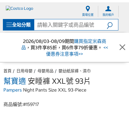
跳
跳
至
至
賣場位置
我的帳戶
內
導
容
覽
全站分類
選
單
2026/08/03-08/09期間
購買指定米森商
品
，買3件享85折，買6件享79折優惠。
<<
優惠券注意事項>>
首頁
日用母嬰
母嬰用品
嬰幼紙尿褲、濕巾
幫寶適
安睡褲 XXL號 93片
Pampers
Night Pants Size XXL 93-Piece
商品編號:#
159717