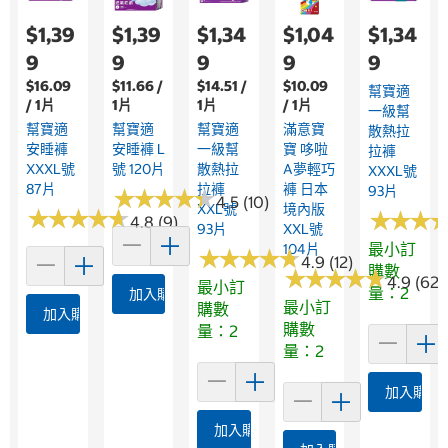
$1,39
$1,39
$1,34
$1,04
$1,34
9
9
9
9
9
$16.09
$11.66 /
$14.51 /
$10.09
幫寶適
/ 1片
1片
1片
/ 1片
一級幫
幫寶適
幫寶適
幫寶適
滿意寶
散熱拉
安睡褲
安睡褲 L
一級幫
寶 哆啦
拉褲
XXXL號
號 120片
散熱拉
A夢輕巧
XXXL號
87片
拉褲
褲 日本
93片
★
★
★
★
★
★
★
★
★
★
4.5 (10)
XXL號
境內版
★
★
★
★
★
★
★
★
★
★
★
★
★
★
★
★
4.8 (9)
93片
XXL號
最小訂
104片
★
★
★
★
★
★
★
★
★
★
4.9 (12)
購數
★
★
★
★
★
★
★
★
★
★
4.9 (62)
最小訂
量：2
加入購物車
最小訂
購數
加入購物車
購數
量：2
量：2
加入購物
加入購物車