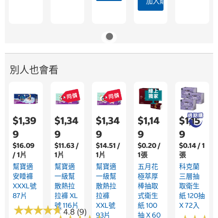
加入購物車
別人也會看
$1,39
$1,34
$1,34
$1,14
$1,15
9
9
9
9
9
$16.09
$11.63 /
$14.51 /
$0.20 /
$0.14 / 1
/ 1片
1片
1片
1張
張
幫寶適
幫寶適
幫寶適
五月花
科克蘭
安睡褲
一級幫
一級幫
極萃厚
三層抽
XXXL號
散熱拉
散熱拉
棒抽取
取衛生
87片
拉褲 XL
拉褲
式衛生
紙 120抽
號 116片
XXL號
紙 100
X 72入
★
★
★
★
★
★
★
★
★
★
4.8 (9)
93片
抽 X 60