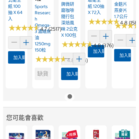
牌微研
金麩片
紙 100
紙 120抽
Sports
磨咖啡
燕麥片
抽 X 64
X 72入
Researc
隨行包
1.7公斤
入
H
★
★
★
★
★
★
★
★
★
★
4.8 (158
深焙風
★
★
★
★
★
★
Omega-
★
★
★
★
★
★
★
★
★
★
4.7 (2517)
味 2公克
3 濃縮魚
X 100包
油
★
★
★
★
★
★
★
★
★
★
1250mg
4.8 (376)
150粒
加入購物車
加入購物
加入購物車
★
★
★
★
★
★
★
★
★
★
4.8 (364)
缺貨
加入購物車
您可能會喜歡