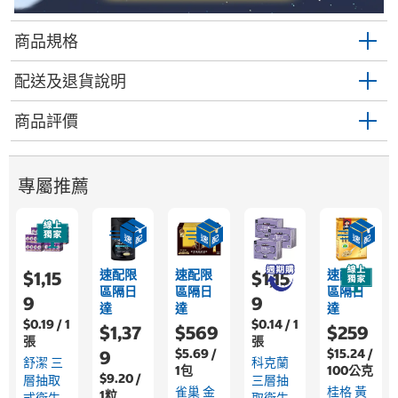
商品規格
配送及退貨說明
商品評價
專屬推薦
速配限
速配限
速配限
$1,15
$1,15
區隔日
區隔日
區隔日
9
9
達
達
達
$0.19 / 1
$0.14 / 1
$1,37
$569
$259
張
張
$5.69 /
$15.24 /
9
舒潔 三
科克蘭
1包
100公克
$9.20 /
層抽取
三層抽
雀巢 金
桂格 黃
1粒
式衛生
取衛生