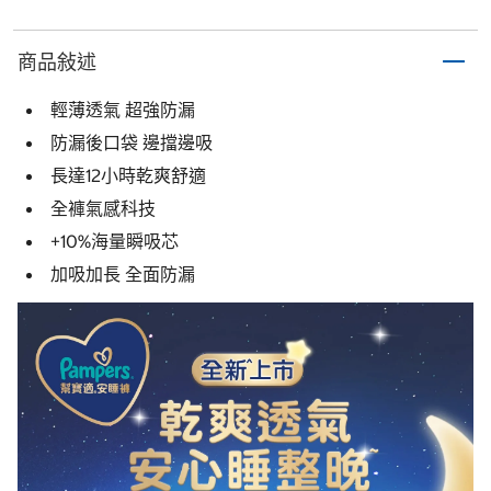
商品敍述
輕薄透氣 超強防漏
防漏後口袋 邊擋邊吸
長達12小時乾爽舒適
全褲氣感科技
+10%海量瞬吸芯
加吸加長 全面防漏