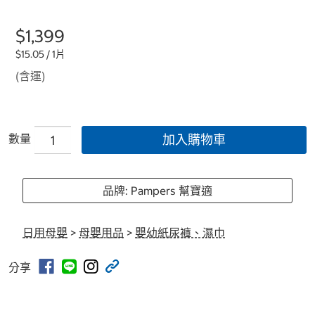
$1,399
$15.05 / 1片
(含運)
數量
加入購物車
品牌: Pampers 幫寶適
日用母嬰
>
母嬰用品
>
嬰幼紙尿褲、濕巾
分享