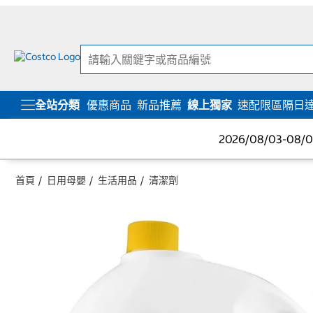
跳
跳
至
至
內
導
容
覽
選
單
全站分類
優惠商品
新品推薦
線上獨家
速配限區隔日
2026/08/03-08
首頁
日用母嬰
生活用品
清潔劑