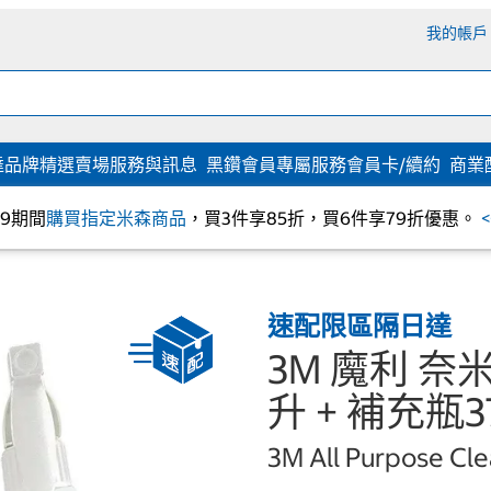
我的帳戶
達
品牌精選
賣場服務與訊息
黑鑽會員專屬服務
會員卡/續約
商業
/09期間
購買指定米森商品
，買3件享85折，買6件享79折優惠。
速配限區隔日達
3M 魔利 奈
升 + 補充瓶3
3M All Purpose Cle