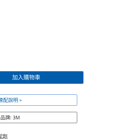
加入購物車
速配說明 »
品牌: 3M
潔劑