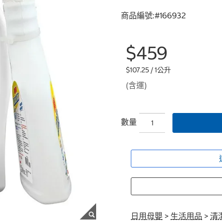
商品編號:#
166932
$459
$107.25 / 1公升
(含運)
數量
日用母嬰
>
生活用品
>
清