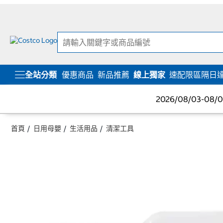
跳
跳
至
至
內
導
容
覽
選
單
全站分類
優惠商品
新品推薦
線上獨家
速配限區隔日
2026/08/03-08
首頁
日用母嬰
生活用品
清潔工具