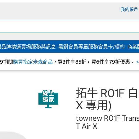
我的帳戶
達
品牌精選
賣場服務與訊息
黑鑽會員專屬服務
會員卡/續約
商業
/09期間
購買指定米森商品
，買3件享85折，買6件享79折優惠。
拓牛 R01F 
X 專用)
townew R01F Transp
T Air X