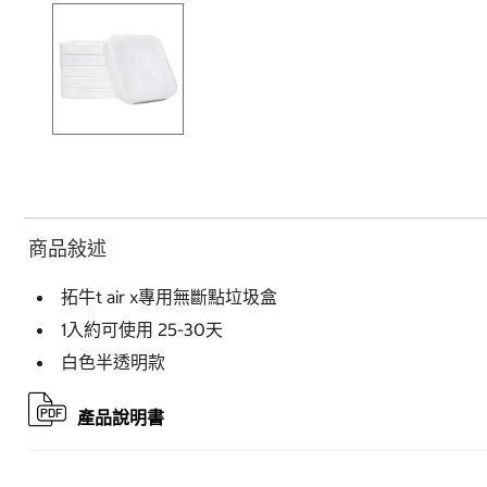
商品敍述
拓牛t air x專用無斷點垃圾盒
1入約可使用 25-30天
白色半透明款
產品說明書