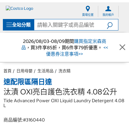
跳
跳
至
至
賣場位置
我的帳戶
內
導
容
覽
全站分類
選
單
2026/08/03-08/09期間
購買指定米森商
品
，買3件享85折，買6件享79折優惠。
<<
優惠券注意事項>>
首頁
日用母嬰
生活用品
洗衣精
速配限區隔日達
汰漬 OXI亮白護色洗衣精 4.08公升
Tide Advanced Power OXI Liquid Laundry Detergent 4.08
L
商品編號:#
3160440