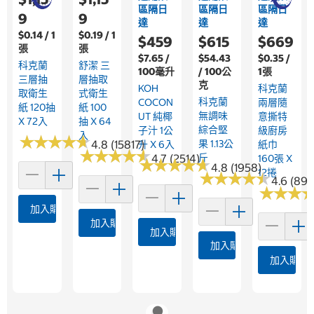
區隔日
區隔日
區隔日
9
9
達
達
達
$0.14 / 1
$0.19 / 1
$459
$615
$669
張
張
$7.65 /
$54.43
$0.35 /
科克蘭
舒潔 三
100毫升
/ 100公
1張
三層抽
層抽取
克
KOH
科克蘭
取衛生
式衛生
科克蘭
COCON
兩層隨
紙 120抽
紙 100
無調味
UT 純椰
意撕特
X 72入
抽 X 64
綜合堅
子汁 1公
級廚房
入
★
★
★
★
★
★
★
★
★
★
4.8 (15817)
果 1.13公
升 X 6入
紙巾
★
★
★
★
★
★
★
★
★
★
4.7 (2514)
斤
160張 X
★
★
★
★
★
★
★
★
★
★
4.8 (1958)
12捲
★
★
★
★
★
★
★
★
★
★
4.6 (898
★
★
★
★
★
★
加入購物車
加入購物車
加入購物車
加入購物車
加入購物