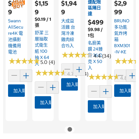
速配限
$1,08
$1,15
$1,94
$2,9
區隔日
9
9
9
99
達
$0.19 / 1
Swann
大成益
BRUNO
$499
張
AllSecu
活雞 台
多功能
$9.98 /
舒潔 三
Re4K 電
灣冷凍
氣炸烤
1包
層抽取
池攝影
雞肉綜
箱
名廚美
式衛生
機備用
合15入
BXM301
饌 24臻
紙 100
電池
-IV-KE
★
★
★
★
★
★
★
★
★
★
穀 36公
4.4 (34)
抽 X 64
★
★
★
★
★
★
★
★
★
★
★
★
★
★
★
★
克 X 50
5.0 (4)
入
入
★
★
★
★
★
★
★
★
★
★
4.7 (2514)
★
★
★
★
★
★
★
★
★
★
4.8 (243
加入購物車
加入購物車
加入購物
加入購物車
加入購物車