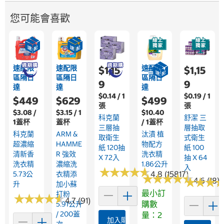
您可能會喜歡
速配限
速配限
速配限
$1,15
$1,15
區隔日
區隔日
區隔日
9
9
達
達
達
$0.14 / 1
$0.19 / 1
$449
$629
$499
張
張
$3.08 /
$3.15 / 1
$10.40
科克蘭
舒潔 三
1蓋杯
蓋杯
/ 1蓋杯
三層抽
層抽取
科克蘭
ARM &
汰漬 植
取衛生
式衛生
超濃縮
HAMME
物配方
紙 120抽
紙 100
清新香
R 強效
洗衣精
X 72入
抽 X 64
洗衣精
濃縮洗
1.86公升
入
★
★
★
★
★
★
★
★
★
★
4.8 (15817)
5.73公
衣精添
★
★
★
★
★
★
★
★
★
★
★
★
★
★
★
★
4.6 (18)
升
加小蘇
最小訂
打粉
★
★
★
★
★
★
★
★
★
★
4.7 (91)
購數
5.91公升
/ 200蓋
量：2
加入購物車
次