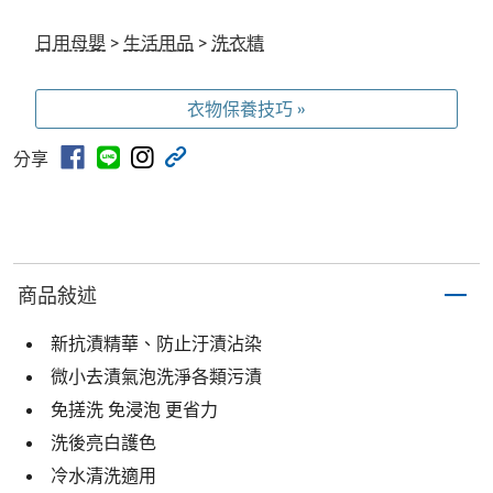
日用母嬰
>
生活用品
>
洗衣精
衣物保養技巧 »
分享
商品敍述
新抗漬精華、防止汙漬沾染
微小去漬氣泡洗淨各類污漬
免搓洗 免浸泡 更省力
洗後亮白護色
冷水清洗適用