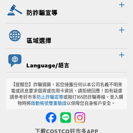
防詐騙宣導
區域選擇
Language/語言
【提醒您】詐騙猖獗，若您接獲任何以本公司名義不明來
電或訊息要求個資或信用卡資訊，請拒絕回應！如有疑慮
請參考好市多
防止詐騙宣導
或撥打165防詐騙專線。登入購
物時將
啟動帳號雙重驗證
以保障您自身帳戶安全。
下載COSTCO好市多APP