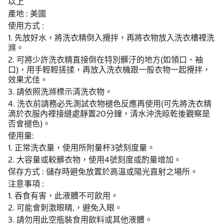
以上
產地 : 美國
使用方式 :
1. 先放好水，將洗衣精倒入攪拌，再將衣物放入洗衣槽裡洗
滌。
2. 可將少許洗衣精直接倒在特別髒汙的地方(如領口、袖
口)，用手輕輕搓揉，再放入洗衣機跟一般衣物一起攪拌，
效果尤佳。
3. 請依照洗滌標示清洗衣物。
4. 洗衣前請務必先測試衣物褪色反應再使用(可先將洗衣精
滴於衣服內裡接縫處靜置20分鐘，清水沖洗晾乾後觀察是
否會褪色)。
使用量:
1. 正常洗衣量，使用所附量杯3號刻度量。
2. 大容量或較髒衣物，使用4號刻度或酌量增加。
保存方式 : 儲存時避免放置於高溫或陽光直射之場所。
注意事項 :
1. 吞食有害，此液體不可飲用。
2. 可能會刺激眼睛,，避免入眼。
3. 請勿用此空瓶裝食用飲料或其他液體。