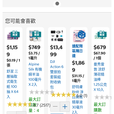
您可能會喜歡
速配限
$1,15
$749
$13,4
$679
區隔日
$3.75 /
$67.90
9
99
達
1毫升
/ 1個
$0.19 / 1
DJI
$1,86
Alpine
曼秀雷
張
Action 6
9
Silk 有機
敦 涼舒
舒潔 三
雙旅拍
綿羊油
薄荷精
$31.15 /
層抽取
套裝組
100毫升
油棒
1毫升
式衛生
附收納
X 2入
1.25公克
紙 100
舒特膚
包
X 10入
★
★
★
★
★
★
★
★
★
★
抽 X 64
BHR 淨
★
★
★
★
★
★
★
★
★
★
5.0 (1)
★
★
★
★
★
★
入
白無瑕
最大訂
精華液
★
★
★
★
★
★
★
★
★
★
最大訂
購數
4.7 (2517)
30毫升
購數
量：4
2入