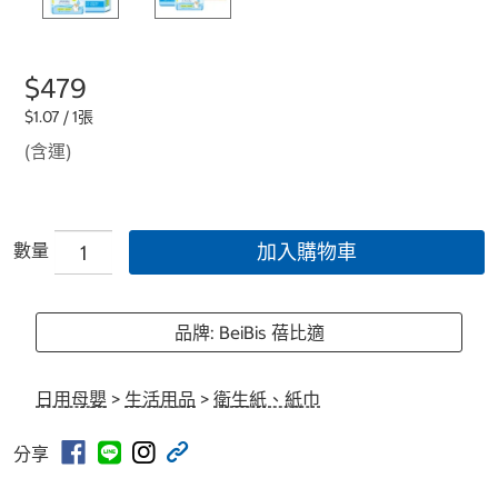
$479
$1.07 / 1張
(含運)
數量
加入購物車
品牌: BeiBis 蓓比適
日用母嬰
>
生活用品
>
衛生紙、紙巾
分享