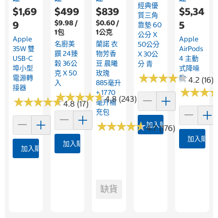
經典優
$1,69
$499
$839
$5,34
質三角
$9.98 /
$0.60 /
9
5
靠墊 60
1包
1公克
公分 X
Apple
Apple
名廚美
蘭諾 衣
50公分
35W 雙
AirPods
饌 24臻
物芳香
X 30公
USB-C
4 主動
穀 36公
豆 晨曦
分 青
埠小型
式降噪
克 X 50
玫瑰
★
★
★
★
★
★
★
★
★
★
電源轉
款
4.2 (16)
入
885毫升
接器
★
★
★
★
★
★
+ 1770
★
★
★
★
★
★
★
★
★
★
4.8 (243)
★
★
★
★
★
★
★
★
★
★
毫升補
4.8 (17)
充包
★
★
★
★
★
★
★
★
★
★
加入購物車
4.7 (176)
加入購物
加入購物車
加入購物車
缺貨