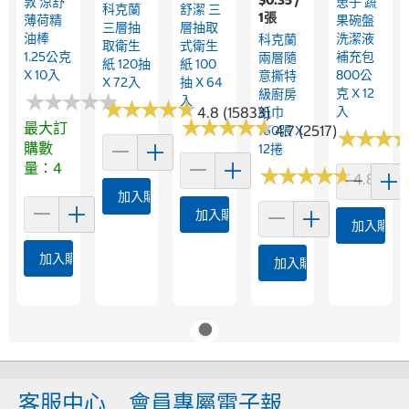
$0.35 /
敦 涼舒
患子 蔬
科克蘭
舒潔 三
1張
薄荷精
果碗盤
三層抽
層抽取
油棒
洗潔液
科克蘭
取衛生
式衛生
1.25公克
補充包
兩層隨
紙 120抽
紙 100
X 10入
800公
意撕特
X 72入
抽 X 64
克 X 12
級廚房
★
★
★
★
★
★
★
★
★
★
入
★
★
★
★
★
★
★
★
★
★
4.8 (15833)
入
紙巾
★
★
★
★
★
★
★
★
★
★
最大訂
4.7 (2517)
160張 X
★
★
★
★
★
★
購數
12捲
量：4
★
★
★
★
★
★
★
★
★
★
4.8 (1170
加入購物車
加入購物車
加入購物
加入購物車
加入購物車
客服中心
會員專屬電子報