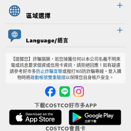
區域選擇
Language/語言
【提醒您】詐騙猖獗，若您接獲任何以本公司名義不明來
電或訊息要求個資或信用卡資訊，請拒絕回應！如有疑慮
請參考好市多
防止詐騙宣導
或撥打165防詐騙專線。登入購
物時將
啟動帳號雙重驗證
以保障您自身帳戶安全。
下載COSTCO好市多APP
COSTCO會員卡