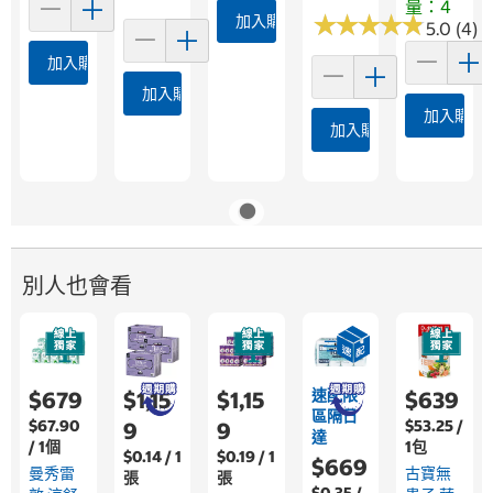
量：4
★
★
★
★
★
★
★
★
★
★
加入購物車
5.0 (4)
加入購物車
加入購物車
加入購物
加入購物車
別人也會看
速配限
$679
$1,15
$1,15
$639
區隔日
$67.90
$53.25 /
9
9
達
/ 1個
1包
$0.14 / 1
$0.19 / 1
$669
曼秀雷
古寶無
張
張