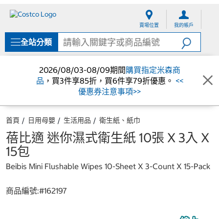
跳
跳
至
至
賣場位置
我的帳戶
內
導
容
覽
全站分類
選
單
2026/08/03-08/09期間
購買指定米森商
品
，買3件享85折，買6件享79折優惠。
<<
優惠券注意事項>>
首頁
日用母嬰
生活用品
衛生紙、紙巾
蓓比適 迷你濕式衛生紙 10張 X 3入 X
15包
Beibis Mini Flushable Wipes 10-Sheet X 3-Count X 15-Pack
商品編號:#
162197