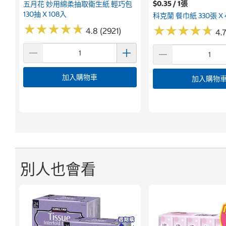
$0.35 / 1張
五月花 妙用綿柔抽取衛生紙 輕巧包
130抽 X 108入
科克蘭 餐巾紙 330張 X
★
★
★
★
★
★
★
★
★
★
★
★
★
★
★
★
★
★
★
★
4.8 (2921)
4.
加入購物車
加入購物
別人也會看