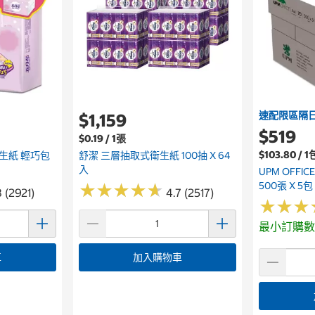
速配限區隔
$1,159
$519
$0.19 / 1張
$103.80 / 1
生紙 輕巧包
舒潔 三層抽取式衛生紙 100抽 X 64
入
UPM OFFIC
500張 X 5包
★
★
★
★
★
★
★
★
★
★
 (2921)
4.7 (2517)
★
★
★
★
★
★
最小訂購數
車
加入購物車