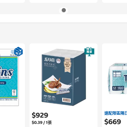
速配限區隔
$929
$669
$0.39 / 1張