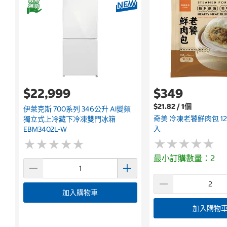
$22,999
$349
$21.82 / 1個
伊萊克斯 700系列 346公升 AI變頻
奇美 冷凍老饕鮮肉包 120
獨立式上冷藏下冷凍雙門冰箱
入
EBM3402L-W
★
★
★
★
★
★
★
★
★
★
★
★
★
★
★
★
★
★
★
★
最小訂購數量：2
加入購物車
加入購物