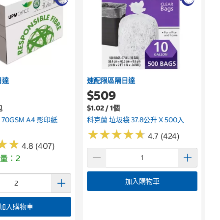
日達
速配限區隔日達
$509
包
$1.02 / 1個
E 70GSM A4 影印紙
科克蘭 垃圾袋 37.8公升 X 500入
★
★
★
★
★
★
★
★
★
★
4.7 (424)
★
★
★
★
4.8 (407)
量：2
加入購物車
加入購物車