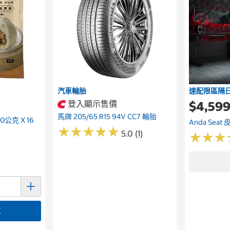
汽車輪胎
速配限區隔
登入顯示售價
$4,59
馬牌 205/65 R15 94V CC7 輪胎
公克 X 16
Anda Sea
★
★
★
★
★
★
★
★
★
★
5.0 (1)
★
★
★
★
★
★
車