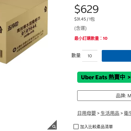
$629
$31.45 / 1包
(含運)
最小訂購數量：10
數量
Uber Eats 熱賣中
>
品牌: M
日用母嬰
>
生活用品
>
衛
加入比較產品清單