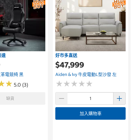
日達
好市多直送
9
$47,999
t 皮革電競椅 黑
Aiden & Ivy 牛皮電動L型沙發 左
★
★
★
★
★
★
★
★
★
★
★
★
★
★
5.0 (3)
缺貨
加入購物車