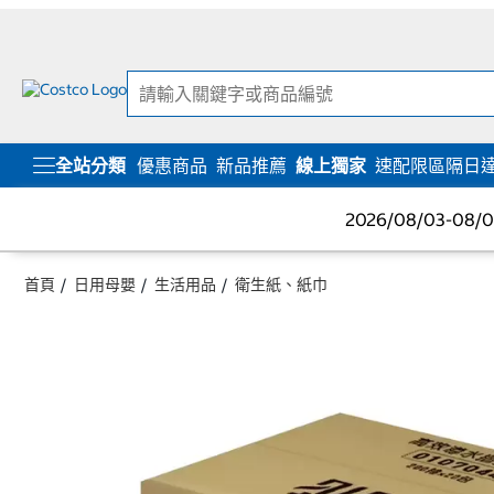
跳
跳
至
至
內
導
容
覽
選
單
全站分類
優惠商品
新品推薦
線上獨家
速配限區隔日
2026/08/03-08
首頁
日用母嬰
生活用品
衛生紙、紙巾