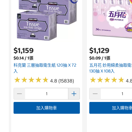
$1,159
$1,129
$0.14 / 1張
$0.09 / 1張
科克蘭 三層抽取衛生紙 120抽 X 72
五月花 妙用綿柔抽取衛
入
130抽 X 108入
★
★
★
★
★
★
★
★
★
★
★
★
★
★
★
★
★
★
★
★
4.8 (15838)
4.8
加入購物車
加入購物