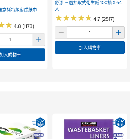
舒潔 三層抽取式衛生紙 100抽 X 64
入
隨意撕特級廚房紙巾
★
★
★
★
★
★
★
★
★
★
4.7 (2517)
★
★
★
★
4.8 (1173)
加入購物車
加入購物車