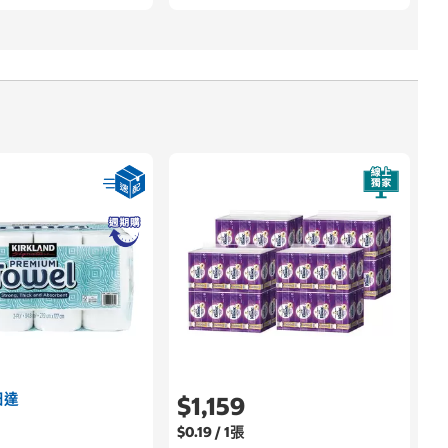
日達
$1,159
$0.19 / 1張