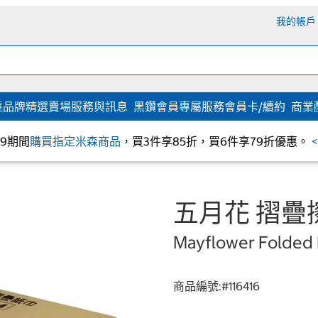
我的帳戶
達
品牌精選
賣場服務與訊息
黑鑽會員專屬服務
會員卡/續約
商業
/09期間
購買指定米森商品
，買3件享85折，買6件享79折優惠。
五月花 摺疊擦
Mayflower Folded 
商品編號:#
116416