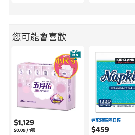
您可能會喜歡
速配限區隔日達
$1,129
$459
$0.09 / 1張