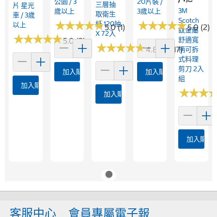
公園 / 3
20片裝 /
三層抽
片 星光
3M
歲以上
3歲以上
取衛生
車 / 3歲
Scotch
★
★
★
★
★
★
★
★
★
★
★
★
★
★
★
★
★
★
★
★
紙 120抽
以上
5.0 (1)
5.0 (2)
鈦金屬
X 72入
★
★
★
★
★
★
★
★
★
★
舒適寬
5.0 (2)
★
★
★
★
★
★
★
★
★
★
4.8 (15817)
柄可拆
式料理
剪刀 2入
加入購物車
加入購物車
組
加入購物車
★
★
★
★
★
★
加入購物車
加入購物
客服中心
會員專屬電子報