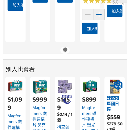
★
★
★
★
★
★
★
★
★
★
5.0 (1)
加入購物車
加入購物
加入購物車
別人也會看
速配限
$1,09
$999
$1,15
$899
區隔日
9
9
Magfor
Magfor
達
Mers 磁
Mers 磁
$0.14 / 1
Magfor
$559
性建構
性建構
張
Mers 磁
$279.50
片 閃亮
片 螢光
科克蘭
性建構
/ 1把