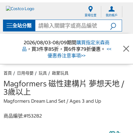
跳
跳
至
至
賣場位置
我的帳戶
內
導
容
覽
全站分類
選
單
2026/08/03-08/09期間
購買指定米森商
品
，買3件享85折，買6件享79折優惠。
<<
優惠券注意事項>>
首頁
日用母嬰
玩具
啟蒙玩具
Magformers 磁性建構片 夢想天地 /
3歲以上
Magformers Dream Land Set / Ages 3 and Up
商品編號:#
153282