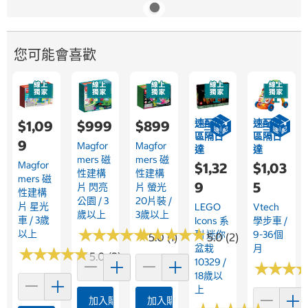
您可能會喜歡
速配限
速配限
$1,09
$999
$899
區隔日
區隔日
9
Magfor
Magfor
達
達
Mers 磁
Mers 磁
Magfor
$1,32
$1,03
性建構
性建構
Mers 磁
9
5
片 閃亮
片 螢光
性建構
公園 / 3
20片裝 /
片 星光
LEGO
Vtech
歲以上
3歲以上
車 / 3歲
Icons 系
學步車 /
★
★
★
★
★
★
★
★
★
★
★
★
★
★
★
★
★
★
★
★
以上
列 迷你
9-36個
5.0 (1)
5.0 (2)
盆栽
月
★
★
★
★
★
★
★
★
★
★
5.0 (2)
10329 /
★
★
★
★
★
★
18歲以
上
加入購物車
加入購物車