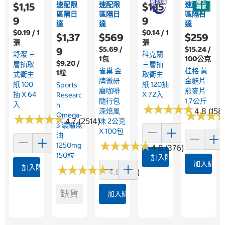
速配限
速配限
速配限
$1,15
$1,15
區隔日
區隔日
區隔日
9
9
達
達
達
$0.19 / 1
$0.14 / 1
$1,37
$569
$259
張
張
$5.69 /
$15.24 /
9
舒潔 三
科克蘭
1包
100公克
$9.20 /
層抽取
三層抽
雀巢 金
桂格 黃
1粒
式衛生
取衛生
牌微研
金麩片
紙 100
紙 120抽
Sports
磨咖啡
燕麥片
抽 X 64
X 72入
Researc
隨行包
1.7公斤
入
H
★
★
★
★
★
★
★
★
★
★
4.8 (158
深焙風
★
★
★
★
★
★
Omega-
★
★
★
★
★
★
★
★
★
★
4.7 (2514)
味 2公克
3 濃縮魚
X 100包
油
★
★
★
★
★
★
★
★
★
★
1250mg
4.8 (376)
150粒
加入購物車
加入購物
加入購物車
★
★
★
★
★
★
★
★
★
★
4.8 (361)
缺貨
加入購物車