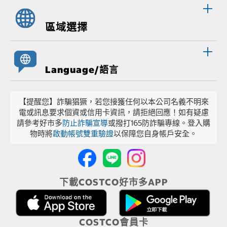
區域選擇
Language/語言
【提醒您】詐騙猖獗，若您接獲任何以本公司名義不明來
電或訊息要求個資或信用卡資訊，請拒絕回應！如有疑慮
請參考好市多
防止詐騙宣導
或撥打165防詐騙專線。登入購
物時將
啟動帳號雙重驗證
以保障您自身帳戶安全。
下載COSTCO好市多APP
COSTCO會員卡