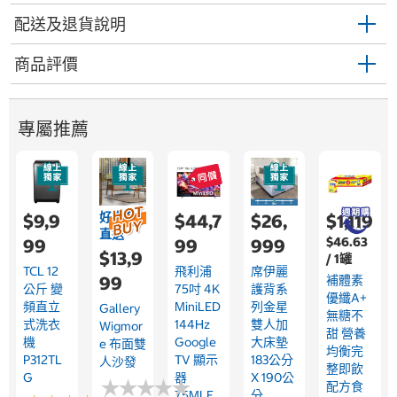
配送及退貨說明
商品評價
專屬推薦
好市多
$9,9
$44,7
$26,
$1,119
直送
$46.63
99
99
999
$13,9
/ 1罐
TCL 12
飛利浦
席伊麗
99
補體素
公斤 變
75吋 4K
護背系
優纖A+
頻直立
MiniLED
列金星
Gallery
無糖不
式洗衣
144Hz
雙人加
Wigmor
甜 營養
機
Google
大床墊
E 布面雙
均衡完
P312TL
TV 顯示
183公分
人沙發
整即飲
G
器
X 190公
★
★
★
★
★
★
★
★
★
★
配方食
75MLE
分