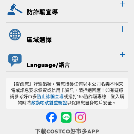
防詐騙宣導
區域選擇
Language/語言
【提醒您】詐騙猖獗，若您接獲任何以本公司名義不明來
電或訊息要求個資或信用卡資訊，請拒絕回應！如有疑慮
請參考好市多
防止詐騙宣導
或撥打165防詐騙專線。登入購
物時將
啟動帳號雙重驗證
以保障您自身帳戶安全。
下載COSTCO好市多APP