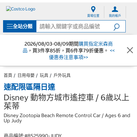
跳
跳
至
至
賣場位置
我的帳戶
內
導
容
覽
全站分類
選
單
2026/08/03-08/09期間
購買指定米森商
品
，買3件享85折，買6件享79折優惠。
<<
優惠券注意事項>>
首頁
日用母嬰
玩具
戶外玩具
速配限區隔日達
Disney 動物方城市遙控車 / 6歲以上
茱蒂
Disney Zootopia Beach Remote Control Car / Ages 6 and
Up Judy
商品編號:#
8525990-JUDY