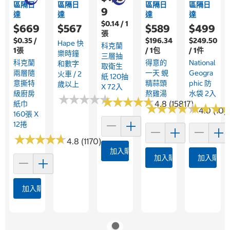
區隔日
區隔日
區隔日
區隔日
9
達
達
達
達
$0.14 / 1
$669
$567
$589
$499
張
$0.35 /
$196.34
$249.50
Hape 快
科克蘭
1張
/ 1包
/ 1件
樂時鐘
三層抽
科克蘭
得意的
National
和數字
取衛生
兩層隨
一天 蜆
Geogra
火車 / 2
紙 120抽
意撕特
精蒜頭
Phic 防
歲以上
X 72入
級廚房
熬雞湯
水袋 2入
★
★
★
★
★
★
★
★
★
★
★
★
★
★
★
★
★
★
★
★
4.8 (15817)
紙巾
★
★
★
★
★
★
★
★
★
★
★
★
★
★
★
★
4.0 (10)
160張 X
12捲
★
★
★
★
★
★
★
★
★
★
4.8 (1170)
加入購物車
加入購物車
加入購物
加入購物車