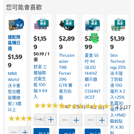
您可能會喜歡
速配限
$1,15
$2,89
$21,2
$1,39
區隔日
9
9
99
9
達
$0.19 / 1
Thrustm
夏普 55
Skin
$1,59
張
Aster
吋 4K
Technol
9
舒潔 三
T98
QLED
Ogy 25%
層抽取
Ferrari
144HZ
派卡瑞
MIMI
式衛生
296
顯示器
丁防蚊
World
紙 100
GTB 賽
4T-
液 100
沃卡重
抽 X 64
車方向
C55HN7
毫升 X 2
型合體
入
盤
0CST
入+25%
設備總
乳霜30
部 / 3歲
★
★
★
★
★
★
★
★
★
★
★
★
★
★
★
★
★
★
★
★
★
★
★
★
★
★
★
★
★
★
4.7 (2514)
4.2 (6)
4.5 (27)
毫升 X 1
以上
入+PMD
★
★
★
★
★
★
★
★
★
★
4.0 (2)
驅蚊貼
片 X 30
貼
加入購物車