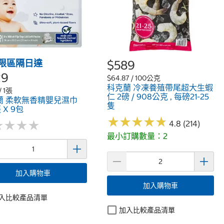
限區隔日達
$589
29
$64.87 / 100公克
科克蘭 冷凍養殖帶尾超大生蝦
/ 1張
仁 2磅 / 908公克 , 每磅21-25
蘭 柔軟無香精嬰兒濕巾
隻
 X 9包
★
★
★
★
★
★
★
★
★
★
★
★
★
★
★
★
★
★
4.8 (214)
最小訂購數量：2
加入購物車
加入購物車
入比較產品清單
加入比較產品清單