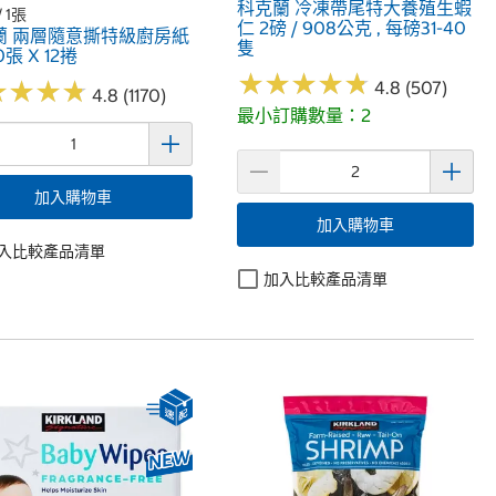
科克蘭 冷凍帶尾特大養殖生蝦
/ 1張
仁 2磅 / 908公克 , 每磅31-40
蘭 兩層隨意撕特級廚房紙
隻
0張 X 12捲
★
★
★
★
★
★
★
★
★
★
★
★
★
★
★
★
★
★
4.8 (507)
4.8 (1170)
最小訂購數量：2
加入購物車
加入購物車
入比較產品清單
加入比較產品清單