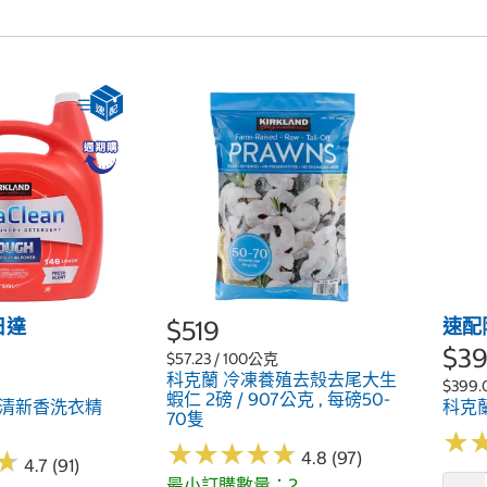
日達
$519
速配
$3
$57.23 / 100公克
科克蘭 冷凍養殖去殼去尾大生
$399.
蝦仁 2磅 / 907公克 , 每磅50-
縮清新香洗衣精
科克蘭
70隻
★
★
★
★
★
★
★
★
★
★
★
★
★
★
4.8 (97)
4.7 (91)
最小訂購數量：2