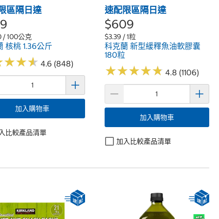
限區隔日達
速配限區隔日達
29
$609
0 / 100公克
$3.39 / 1粒
 核桃 1.36公斤
科克蘭 新型緩釋魚油軟膠囊
180粒
★
★
★
★
★
★
★
★
4.6 (848)
★
★
★
★
★
★
★
★
★
★
4.8 (1106)
加入購物車
加入購物車
入比較產品清單
加入比較產品清單