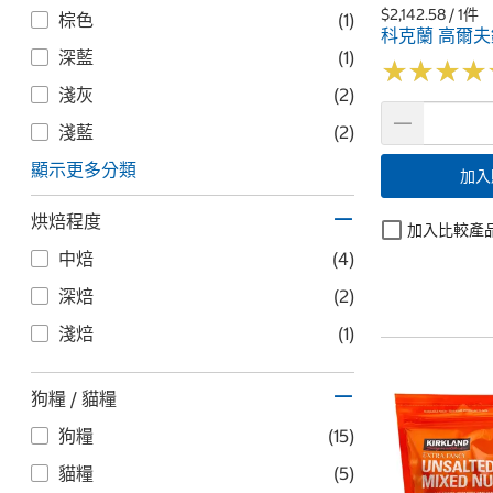
$2,142.58 / 1件
棕色
(1)
科克蘭 高爾
深藍
(1)
★
★
★
★
★
★
★
★
淺灰
(2)
淺藍
(2)
顯示更多分類
加入
烘焙程度
加入比較產
中焙
(4)
深焙
(2)
淺焙
(1)
狗糧 / 貓糧
狗糧
(15)
貓糧
(5)