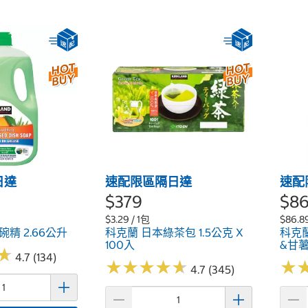
日達
速配限區隔日達
速配
$379
$8
$3.29 / 1包
$86.8
精 2.66公升
科克蘭 日本綠茶包 1.5公克 X
科克蘭 
100入
&甘薯
★
★
4.7 (134)
★
★
★
★
★
★
★
★
★
★
★
★
4.7 (345)