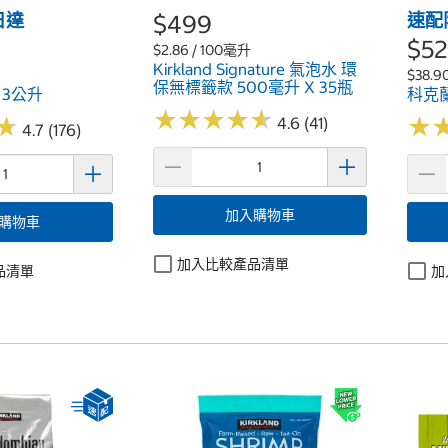
日達
$499
速配
$5
$2.86 / 100毫升
Kirkland Signature 氣泡水 環
$38.9
保無標籤款 500毫升 X 35瓶
 3公升
科克蘭
★
★
★
★
★
★
★
★
★
★
★
★
★
★
4.6 (41)
4.7 (176)
加入購物車
購物車
加入比較產品清單
品清單
加