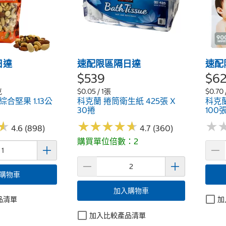
日達
速配限區隔日達
速配
$539
$6
克
$0.05 / 1張
$0.70 
合堅果 1.13公
科克蘭 捲筒衛生紙 425張 X
科克
30捲
100張
★
★
★
★
★
★
★
★
★
★
★
★
★
★
4.6 (898)
4.7 (360)
購買單位倍數：2
購物車
加入購物車
品清單
加
加入比較產品清單