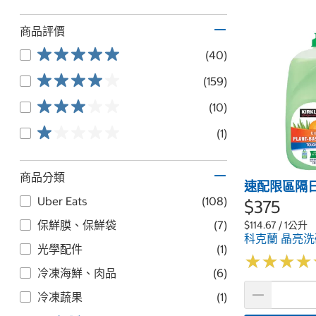
商品評價
(40)
(159)
(10)
(1)
商品分類
速配限區隔
Uber Eats
(108)
$375
保鮮膜、保鮮袋
(7)
$114.67 / 1公升
科克蘭 晶亮洗碗
光學配件
(1)
★
★
★
★
★
★
★
★
冷凍海鮮、肉品
(6)
冷凍蔬果
(1)