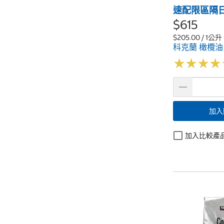
速配限區隔
$615
$205.00 / 1公升
科克蘭 橄欖油
★
★
★
★
★
★
★
★
加入
加入比較產