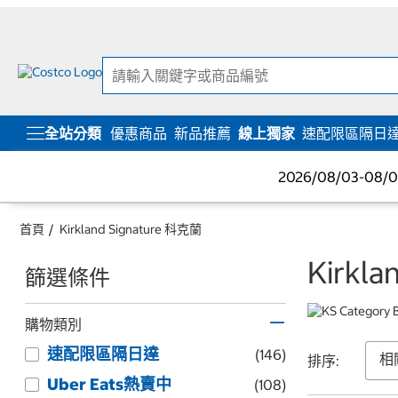
跳
跳
至
至
內
導
容
覽
選
單
全站分類
優惠商品
新品推薦
線上獨家
速配限區隔日
2026/08/03-08
首頁
Kirkland Signature 科克蘭
Kirkl
篩選條件
購物類別
速配限區隔日達
(146)
排序:
Uber Eats熱賣中
(108)