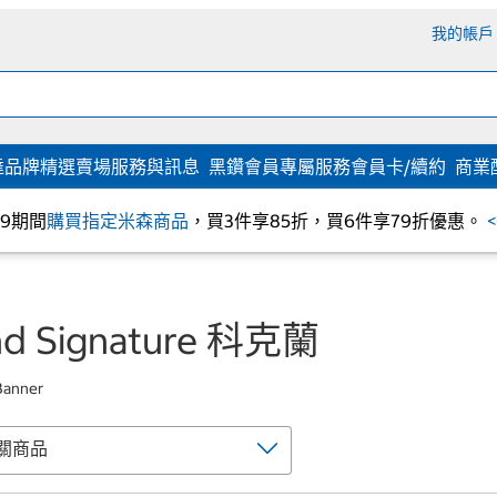
我的帳戶
達
品牌精選
賣場服務與訊息
黑鑽會員專屬服務
會員卡/續約
商業
/09期間
購買指定米森商品
，買3件享85折，買6件享79折優惠。
and Signature 科克蘭