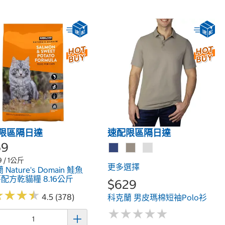
限區隔日達
速配限區隔日達
69
9 / 1公斤
更多選擇
Nature's Domain 鮭魚
配方乾貓糧 8.16公斤
$629
★
★
★
★
★
★
★
★
4.5 (378)
科克蘭 男皮瑪棉短袖Polo衫
★
★
★
★
★
★
★
★
★
★