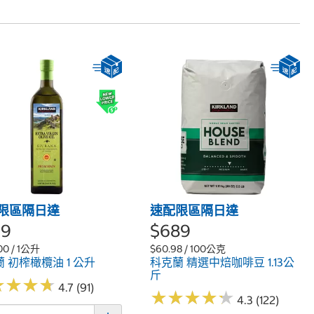
限區隔日達
速配限區隔日達
99
$689
00 / 1公升
$60.98 / 100公克
 初榨橄欖油 1 公升
科克蘭 精選中焙咖啡豆 1.13公
斤
★
★
★
★
★
★
★
★
4.7 (91)
★
★
★
★
★
★
★
★
★
★
4.3 (122)