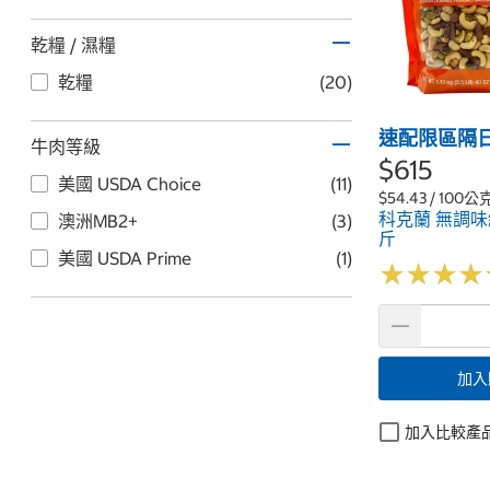
乾糧 / 濕糧
乾糧
(20)
速配限區隔
牛肉等級
$615
美國 USDA Choice
(11)
$54.43 / 100公
科克蘭 無調味綜
澳洲MB2+
(3)
斤
美國 USDA Prime
(1)
★
★
★
★
★
★
★
★
加入
加入比較產