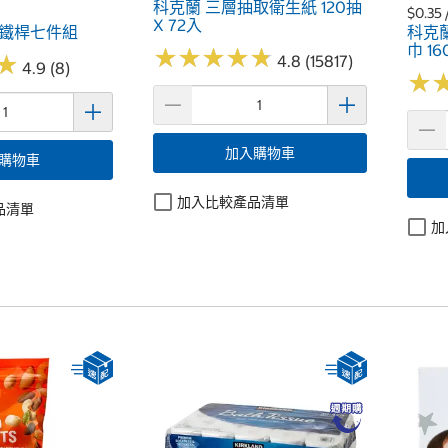
科克蘭 三層抽取衛生紙 120抽
$0.35 
X 72入
夫鐵桿七件組
科克
巾 16
★
★
★
★
★
★
★
★
★
★
★
★
4.8 (15817)
4.9 (8)
★
★
加入購物車
購物車
加入比較產品清單
品清單
加