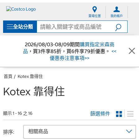
跳
跳
至
至
賣場位置
我的帳戶
內
導
容
覽
全站分類
選
單
2026/08/03-08/09期間
購買指定米森商
品
，買3件享85折，買6件享79折優惠。
<<
優惠券注意事項>>
首頁
Kotex 靠得住
Kotex 靠得住
篩選條件
顯示 1 - 16 之 16
排序: