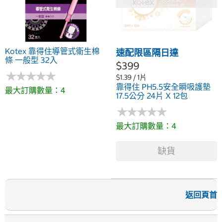
Kotex 靠得住導管式衛生棉
速配限區隔日達
條 一般型 32入
$399
★
★
★
★
★
★
★
★
★
★
$1.39 / 1片
靠得住 PH5.5安全瞬吸護墊
最大訂購數量：4
17.5公分 24片 X 12包
★
★
★
★
★
★
★
★
★
★
最大訂購數量：4
缺貨
返回頁首