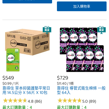
加入購物車
$549
$729
$0.99 / 1片
$11.40 / 1條
靠得住 草本抑菌護墊平常日
靠得住 導管式衛生棉條 一般
用 14.5公分 X 56片 X 10包
型 64入
★
★
★
★
★
★
★
★
★
★
★
★
★
★
★
★
★
★
★
★
4.8 (86)
5.0 (89)
最大訂購數量：4
最大訂購數量：4