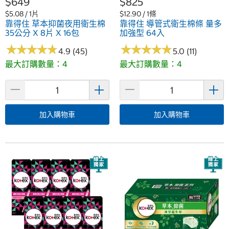
$649
$825
$5.08 / 1片
$12.90 / 1條
靠得住 草本抑菌夜用衛生棉
靠得住 導管式衛生棉條 量多
35公分 X 8片 X 16包
加強型 64入
★
★
★
★
★
★
★
★
★
★
★
★
★
★
★
★
★
★
★
★
4.9 (45)
5.0 (11)
最大訂購數量：4
最大訂購數量：4
加入購物車
加入購物車