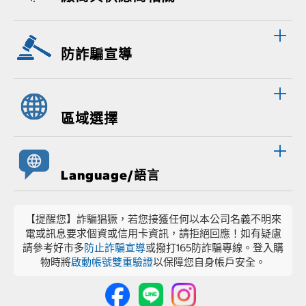
防詐騙宣導
區域選擇
Language/語言
【提醒您】詐騙猖獗，若您接獲任何以本公司名義不明來
電或訊息要求個資或信用卡資訊，請拒絕回應！如有疑慮
請參考好市多
防止詐騙宣導
或撥打165防詐騙專線。登入購
物時將
啟動帳號雙重驗證
以保障您自身帳戶安全。