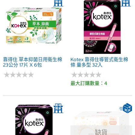
靠得住 草本抑菌日用衛生棉
Kotex 靠得住導管式衛生棉
23公分 17片 X 6包
條 量多型 32入
★
★
★
★
★
★
★
★
★
★
★
★
★
★
★
★
★
★
★
★
最大訂購數量：4
缺貨