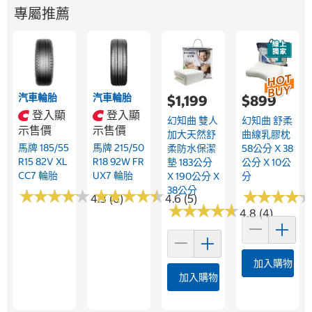
專屬推薦
汽車輪胎
汽車輪胎
$1,199
$899
登入顯
登入顯
幻知曲 雙人
幻知曲 舒柔
示售價
示售價
加大天然舒
曲線乳膠枕
馬牌 185/55
馬牌 215/50
柔防水保潔
58公分 X 38
R15 82V XL
R18 92W FR
墊 183公分
公分 X 10公
CC7 輪胎
UX7 輪胎
X 190公分 X
分
38公分
★
★
★
★
★
★
★
★
★
★
★
★
★
★
★
★
★
★
★
★
★
★
★
★
★
★
★
★
4.3 (6)
4.6 (5)
★
★
★
★
★
★
★
★
★
★
4.8 (4)
加入購物車
加入購物車