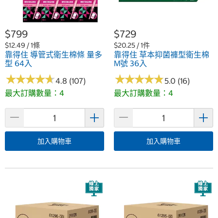
$799
$729
$12.49 / 1條
$20.25 / 1件
靠得住 導管式衛生棉條 量多
靠得住 草本抑菌褲型衛生棉
型 64入
M號 36入
★
★
★
★
★
★
★
★
★
★
★
★
★
★
★
★
★
★
★
★
4.8 (107)
5.0 (16)
最大訂購數量：4
最大訂購數量：4
加入購物車
加入購物車