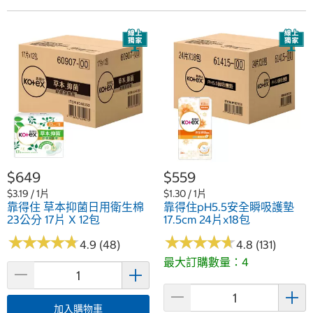
$649
$559
$3.19 / 1片
$1.30 / 1片
靠得住 草本抑菌日用衛生棉
靠得住pH5.5安全瞬吸護墊
23公分 17片 X 12包
17.5cm 24片x18包
★
★
★
★
★
★
★
★
★
★
★
★
★
★
★
★
★
★
★
★
4.9 (48)
4.8 (131)
最大訂購數量：4
加入購物車