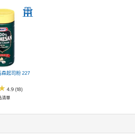
馬森起司粉 227
★
★
4.9 (18)
品清單