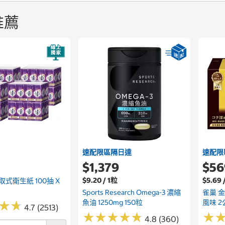
推薦
速配限區隔日達
速配限
$1,379
$56
$9.20 / 1粒
$5.69 
式衛生紙 100抽 X
Sports Research Omega-3 濃縮
雀巢 
魚油 1250mg 150粒
風味 2
★
★
★
★
4.7 (2513)
★
★
★
★
★
★
★
★
★
★
★
★
4.8 (360)