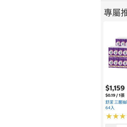
專屬
$1,159
$0.19 / 1張
舒潔 三層抽取
64入
★
★
★
★
★
★