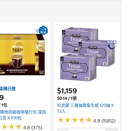
速
$
桂
區隔日達
$1,159
9
$0.14 / 1張
/ 1包
科克蘭 三層抽取衛生紙 120抽 X
72入
金牌微研磨咖啡隨行包 深焙
公克 X 100包
★
★
★
★
★
★
★
★
★
★
4.8 (15812)
★
★
★
★
★
★
★
★
4.8 (375)