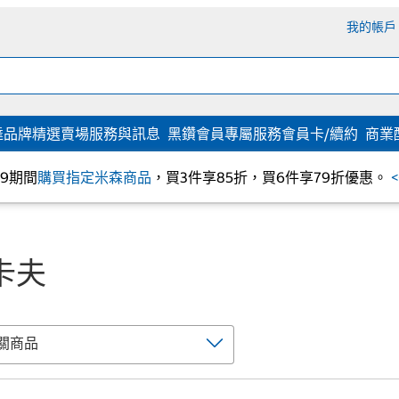
我的帳戶
達
品牌精選
賣場服務與訊息
黑鑽會員專屬服務
會員卡/續約
商業
/09期間
購買指定米森商品
，買3件享85折，買6件享79折優惠。
 卡夫