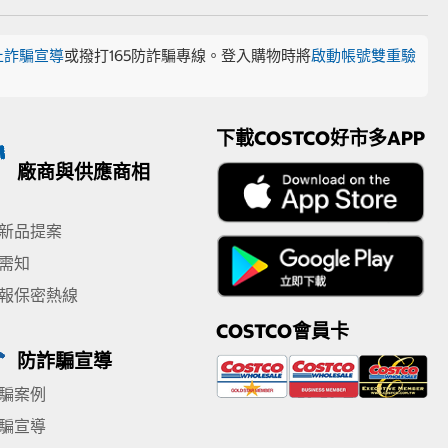
止詐騙宣導
或撥打165防詐騙專線。登入購物時將
啟動帳號雙重驗
下載COSTCO好市多APP
廠商與供應商相
新品提案
需知
報保密熱線
COSTCO會員卡
防詐騙宣導
騙案例
騙宣導