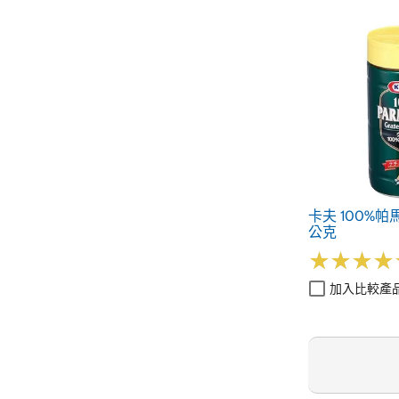
卡夫 100%帕
公克
★
★
★
★
★
★
★
★
加入比較產