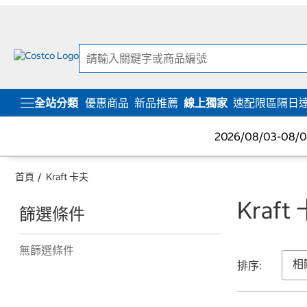
跳
跳
至
至
內
導
容
覽
選
單
全站分類
優惠商品
新品推薦
線上獨家
速配限區隔日
2026/08/03-08
首頁
Kraft 卡夫
Kraft
篩選條件
無篩選條件
排序: