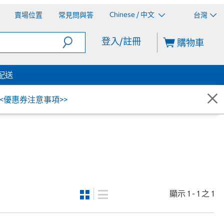
Chinese / 中文
賣場位置
常見問與答
台灣
登入/註冊
購物車
配送
<<優惠券注意事項>>
顯示 1 - 1 之 1