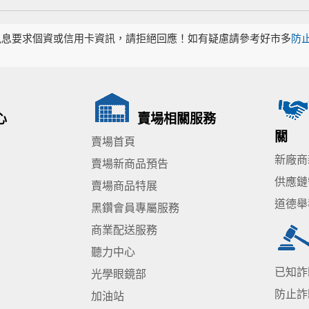
訊息要求個資或信用卡資訊，請拒絕回應！如有疑慮請參考好市多
防
心
賣場相關服務
關
賣場首頁
新廠商
賣場新商品預告
供應鏈
賣場商品特展
道德舉
黑鑽會員專屬服務
商業配送服務
聽力中心
已知詐
光學眼鏡部
防止詐
加油站