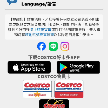
Language/語言
【提醒您】詐騙猖獗，若您接獲任何以本公司名義不明來
電或訊息要求個資或信用卡資訊，請拒絕回應！如有疑慮
請參考好市多
防止詐騙宣導
或撥打165防詐騙專線。登入購
物時將
啟動帳號雙重驗證
以保障您自身帳戶安全。
下載COSTCO好市多APP
COSTCO會員卡