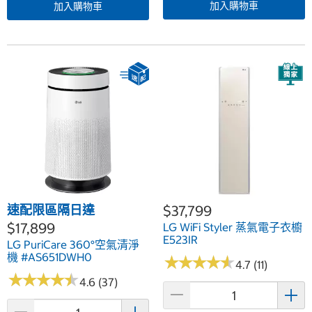
加入購物車
加入購物車
速配限區隔日達
$37,799
$17,899
LG WiFi Styler 蒸氣電子衣櫥
E523IR
LG PuriCare 360°空氣清淨
機 #AS651DWH0
★
★
★
★
★
★
★
★
★
★
4.7 (11)
★
★
★
★
★
★
★
★
★
★
4.6 (37)