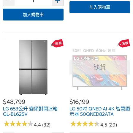
加入購物車
加入購物車
缺貨
$48,799
$16,199
LG 653公升 變頻對開冰箱
LG 50吋 QNED AI 4K 智慧顯
GL-BL62SV
示器 50QNED82ATA
★
★
★
★
★
★
★
★
★
★
★
★
★
★
★
★
★
★
★
★
4.4 (32)
4.5 (29)