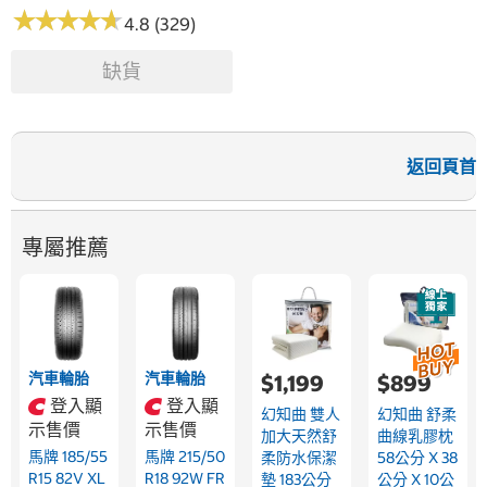
★
★
★
★
★
★
★
★
★
★
4.8 (329)
缺貨
返回頁首
專屬推薦
汽車輪胎
汽車輪胎
$1,199
$899
登入顯
登入顯
幻知曲 雙人
幻知曲 舒柔
示售價
示售價
加大天然舒
曲線乳膠枕
馬牌 185/55
馬牌 215/50
柔防水保潔
58公分 X 38
R15 82V XL
R18 92W FR
墊 183公分
公分 X 10公