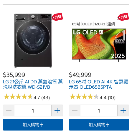
$35,999
$49,999
LG 21公斤 AI DD 蒸氣滾筒 蒸
LG 65吋 OLED AI 4K 智慧顯
洗脫洗衣機 WD-S21VB
示器 OLED65B5PTA
★
★
★
★
★
★
★
★
★
★
★
★
★
★
★
★
★
★
★
★
4.7 (43)
4.4 (10)
加入購物車
加入購物車