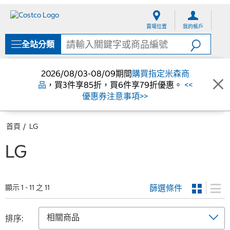
跳
跳
至
至
賣場位置
我的帳戶
內
導
容
覽
全站分類
選
單
2026/08/03-08/09期間
購買指定米森商
品
，買3件享85折，買6件享79折優惠。
<<
優惠券注意事項>>
首頁
LG
LG
篩選條件
顯示 1 - 11 之 11
排序: