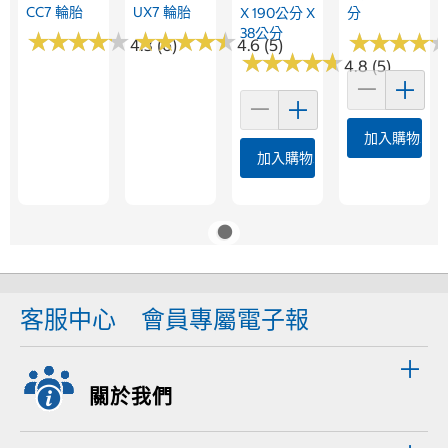
CC7 輪胎
UX7 輪胎
X 190公分 X
分
38公分
★
★
★
★
★
★
★
★
★
★
★
★
★
★
★
★
★
★
★
★
★
★
★
★
★
★
★
★
4.3 (6)
4.6 (5)
★
★
★
★
★
★
★
★
★
★
4.8 (5)
加入購物車
加入購物車
客服中心
會員專屬電子報
關於我們