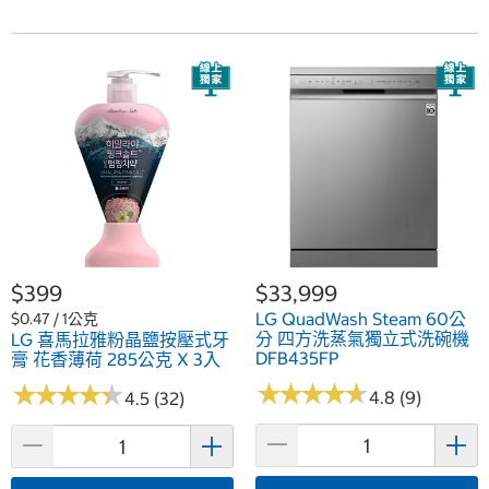
$399
$33,999
LG QuadWash Steam 60公
$0.47 / 1公克
分 四方洗蒸氣獨立式洗碗機
LG 喜馬拉雅粉晶鹽按壓式牙
DFB435FP
膏 花香薄荷 285公克 X 3入
★
★
★
★
★
★
★
★
★
★
★
★
★
★
★
★
★
★
★
★
4.8 (9)
4.5 (32)