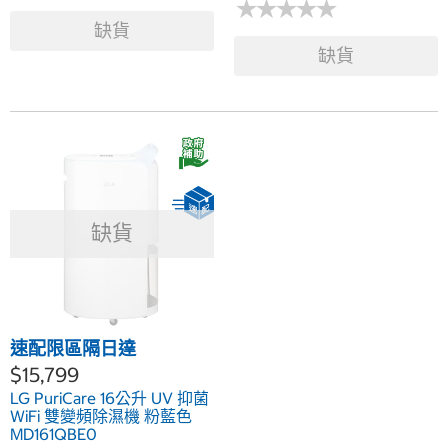
★
★
★
★
★
★
★
★
★
★
缺貨
缺貨
缺貨
速配限區隔日達
$15,799
LG PuriCare 16公升 UV 抑菌
WiFi 雙變頻除濕機 粉藍色
MD161QBE0