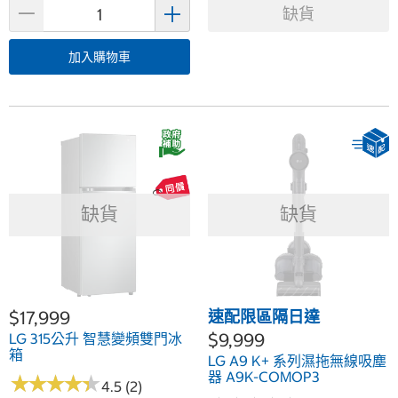
缺貨
加入購物車
缺貨
缺貨
$17,999
速配限區隔日達
$9,999
LG 315公升 智慧變頻雙門冰
箱
LG A9 K+ 系列濕拖無線吸塵
器 A9K-COMOP3
★
★
★
★
★
★
★
★
★
★
4.5 (2)