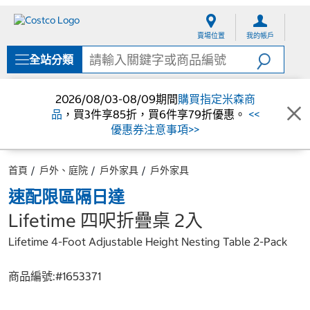
跳
跳
至
至
賣場位置
我的帳戶
內
導
容
覽
全站分類
選
單
2026/08/03-08/09期間
購買指定米森商
品
，買3件享85折，買6件享79折優惠。
<<
優惠券注意事項>>
首頁
戶外、庭院
戶外家具
戶外家具
速配限區隔日達
Lifetime 四呎折疊桌 2入
Lifetime 4-Foot Adjustable Height Nesting Table 2-Pack
商品編號:#
1653371