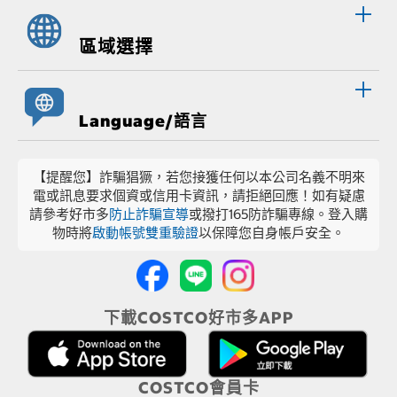
區域選擇
Language/語言
【提醒您】詐騙猖獗，若您接獲任何以本公司名義不明來
電或訊息要求個資或信用卡資訊，請拒絕回應！如有疑慮
請參考好市多
防止詐騙宣導
或撥打165防詐騙專線。登入購
物時將
啟動帳號雙重驗證
以保障您自身帳戶安全。
下載COSTCO好市多APP
COSTCO會員卡