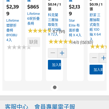
達
達
達
$0.14 / 1
$0.19 / 1
$2,39
$865
$2,13
張
張
9
9
Lifetime
科克蘭
舒潔 三
6呎折疊
三層抽
層抽取
Lifetime
Star
長椅
取衛生
式衛生
塑膠折
Elite 布
★
★
★
★
★
★
★
★
★
★
紙 120抽
紙 100
疊椅
面折疊
4.7 (91)
X 72入
抽 X 64
81108U
椅 X 4入
入
4入
★
★
★
★
★
★
★
★
★
★
★
★
★
★
★
★
★
★
★
★
缺貨
4.8 (15838)
★
★
★
★
★
★
★
★
★
★
★
★
★
★
★
★
加入購物車
加入購物
客服中心
會員專屬電子報