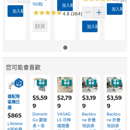
150粒
加入購物車
加入購物
加入購物車
★
★
★
★
★
★
★
★
★
★
4.8 (364)
缺貨
加入購物車
您可能會喜歡
速配限
$5,59
$2,79
$3,19
$3,59
區隔日
9
9
9
9
達
Dometic
VASAG
Backbo
Backbo
$865
Go 露營
LE 可伸
Ne 折疊
Ne 折疊
Lifetime
桌 + 收
縮摺疊
培訓桌
培訓桌
6呎折疊