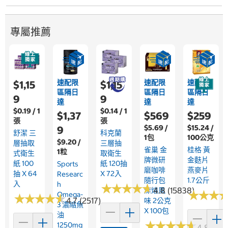
專屬推薦
速配限
速配限
速配限
$1,15
$1,15
區隔日
區隔日
區隔日
9
9
達
達
達
$0.19 / 1
$0.14 / 1
$1,37
$569
$259
張
張
$5.69 /
$15.24 /
9
舒潔 三
科克蘭
1包
100公克
$9.20 /
層抽取
三層抽
雀巢 金
桂格 黃
1粒
式衛生
取衛生
牌微研
金麩片
紙 100
紙 120抽
Sports
磨咖啡
燕麥片
抽 X 64
X 72入
Researc
隨行包
1.7公斤
入
H
★
★
★
★
★
★
★
★
★
★
4.8 (15838)
深焙風
★
★
★
★
★
★
Omega-
★
★
★
★
★
★
★
★
★
★
4.7 (2517)
味 2公克
3 濃縮魚
X 100包
油
★
★
★
★
★
★
★
★
★
★
1250mg
4.8 (376