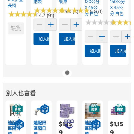
納袋
餐桌
120公分
150公分
長椅
X 45公
X 45公
★
★
★
★
★
★
★
★
★
★
★
★
★
★
★
★
★
★
★
★
5.0 (3)
5.0 (1)
★
★
★
★
★
★
★
★
★
★
分 白色
分 白色
4.7 (91)
★
★
★
★
★
★
★
★
★
★
★
★
★
★
★
★
缺貨
加入購物車
加入購物車
加入購物車
加入購物
別人也會看
速配限
速配限
速配限
$1,15
$1,15
區隔日
區隔日
區隔日
9
9