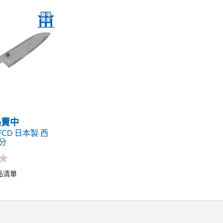
s熱賣中
0FCD 日本製 西
公分
★
★
品清單