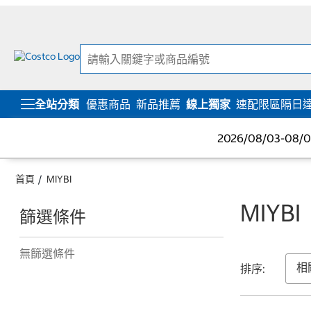
跳
跳
至
至
內
導
容
覽
選
單
全站分類
優惠商品
新品推薦
線上獨家
速配限區隔日
2026/08/03-08
首頁
MIYBI
MIYBI
篩選條件
無篩選條件
排序: