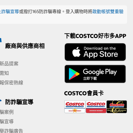
止詐騙宣導
或撥打165防詐騙專線。登入購物時將
啟動帳號雙重驗
下載COSTCO好市多APP
廠商與供應商相
新品提案
需知
報保密熱線
COSTCO會員卡
防詐騙宣導
騙案例
騙宣導
舉詐騙廣告