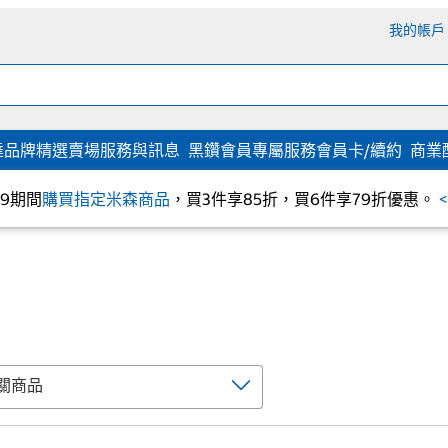
我的帳戶
達
品牌精選
賣場服務與訊息
黑鑽會員專屬服務
會員卡/續約
商業
/09期間
購買指定米森商品
，買3件享85折，買6件享79折優惠。