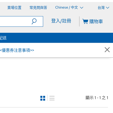
Chinese / 中文
賣場位置
常見問與答
台灣
登入/註冊
購物車
配送
<<優惠券注意事項>>
顯示 1 - 1 之 1