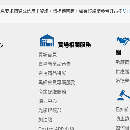
訊息要求個資或信用卡資訊，請拒絕回應！如有疑慮請參考好市多
防
心
賣場相關服務
關
賣場首頁
新廠商
賣場新商品預告
供應鏈
賣場商品特展
道德舉
黑鑽會員專屬服務
商業配送服務
聽力中心
已知詐
光學眼鏡部
防止詐
加油站
如何檢
Costco APP 介紹