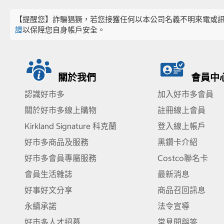
【提醒您】詐騙猖獗，若您接獲任何以本公司名義不明來電或
證
以保障您自身帳戶安全。
關於我們
會員中
認識好市多
加入好市多會員
關於好市多線上購物
註冊線上會員
Kirkland Signature 科克蘭
登入線上帳戶
好市多商品及服務
黑鑽卡介紹
好市多會員專屬服務
Costco聯名卡
會員生活雜誌
最新消息
好事好文分享
商品召回訊息
永續承諾
法令宣導
好市多人才招募
常見問與答