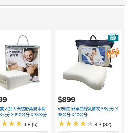
速
3
199
$899
 雙人加大天然舒柔防水保
幻知曲 舒柔曲線乳膠枕 58公分 X
3公分 X 190公分 X 38公分
38公分 X 10公分
★
★
★
★
★
★
★
★
★
★
★
★
★
★
★
★
★
★
4.8 (5)
4.3 (82)