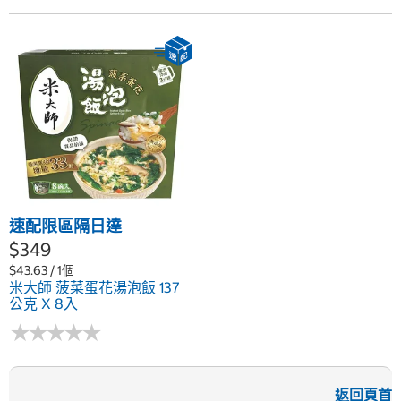
速配限區隔日達
$349
$43.63 / 1個
米大師 菠菜蛋花湯泡飯 137
公克 X 8入
★
★
★
★
★
★
★
★
★
★
返回頁首