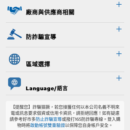
廠商與供應商相關
防詐騙宣導
區域選擇
Language/語言
【提醒您】詐騙猖獗，若您接獲任何以本公司名義不明來
電或訊息要求個資或信用卡資訊，請拒絕回應！如有疑慮
請參考好市多
防止詐騙宣導
或撥打165防詐騙專線。登入購
物時將
啟動帳號雙重驗證
以保障您自身帳戶安全。