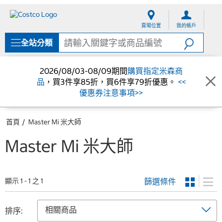
跳
跳
至
至
賣場位置
我的帳戶
內
導
容
覽
全站分類
選
單
2026/08/03-08/09期間
購買指定米森商
品
，買3件享85折，買6件享79折優惠。
<<
優惠券注意事項>>
首頁
Master Mi 米大師
Master Mi 米大師
篩選條件
顯示 1 - 1 之 1
排序: