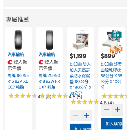
專屬推薦
汽車輪胎
汽車輪胎
$1,199
$899
登入顯
登入顯
幻知曲 雙人
幻知曲 舒柔
示售價
示售價
加大天然舒
曲線乳膠枕
馬牌 185/55
馬牌 215/50
柔防水保潔
58公分 X 38
R15 82V XL
R18 92W FR
墊 183公分
公分 X 10公
CC7 輪胎
UX7 輪胎
X 190公分 X
分
38公分
★
★
★
★
★
★
★
★
★
★
★
★
★
★
★
★
★
★
★
★
★
★
★
★
★
★
★
★
4.3 (6)
4.6 (5)
★
★
★
★
★
★
★
★
★
★
4.8 (4)
加入購物車
加入購物車