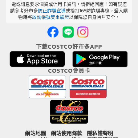
電或訊息要求個資或信用卡資訊，請拒絕回應！如有疑慮
請參考好市多
防止詐騙宣導
或撥打165防詐騙專線。登入購
物時將
啟動帳號雙重驗證
以保障您自身帳戶安全。
下載COSTCO好市多APP
COSTCO會員卡
網站地圖
網站使用條款
隱私權聲明