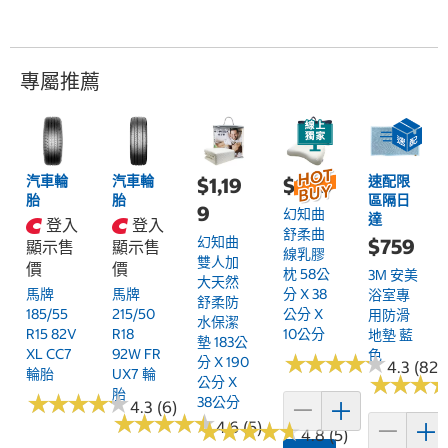
專屬推薦
汽車輪
汽車輪
速配限
$1,19
$899
胎
胎
區隔日
9
幻知曲
達
登入
登入
舒柔曲
幻知曲
$759
顯示售
顯示售
線乳膠
雙人加
價
價
枕 58公
3M 安美
大天然
馬牌
馬牌
分 X 38
浴室專
舒柔防
185/55
215/50
公分 X
用防滑
水保潔
R15 82V
R18
10公分
地墊 藍
墊 183公
XL CC7
92W FR
色
★
★
★
★
★
★
★
★
★
★
分 X 190
4.3 (82)
輪胎
UX7 輪
★
★
★
★
★
★
公分 X
胎
★
★
★
★
★
★
★
★
★
★
38公分
4.3 (6)
★
★
★
★
★
★
★
★
★
★
★
★
4.6 (5)
★
★
★
★
★
★
★
★
4.8 (5)