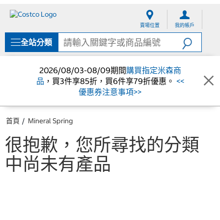
跳
跳
至
至
賣場位置
我的帳戶
內
導
容
覽
全站分類
選
單
2026/08/03-08/09期間
購買指定米森商
品
，買3件享85折，買6件享79折優惠。
<<
優惠券注意事項>>
首頁
Mineral Spring
很抱歉，您所尋找的分類
中尚未有產品