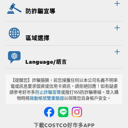
防詐騙宣導
區域選擇
Language/語言
【提醒您】詐騙猖獗，若您接獲任何以本公司名義不明來
電或訊息要求個資或信用卡資訊，請拒絕回應！如有疑慮
請參考好市多
防止詐騙宣導
或撥打165防詐騙專線。登入購
物時將
啟動帳號雙重驗證
以保障您自身帳戶安全。
下載COSTCO好市多APP