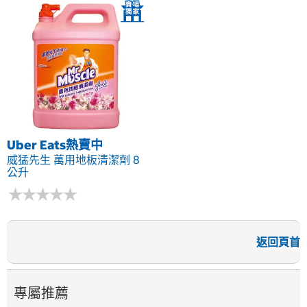
Uber Eats熱賣中
威猛先生 萬用地板清潔劑 8
公升
★
★
★
★
★
★
★
★
★
★
返回頁首
專屬推薦