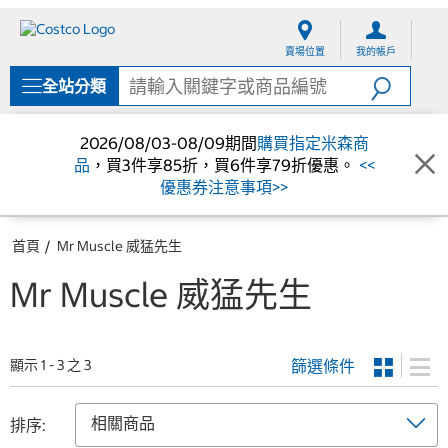
跳
跳
至
至
賣場位置
我的帳戶
內
導
容
覽
全站分類
選
單
2026/08/03-08/09期間
購買指定米森商
品
，買3件享85折，買6件享79折優惠。
<<
優惠券注意事項>>
首頁
Mr Muscle 威猛先生
Mr Muscle 威猛先生
篩選條件
顯示 1 - 3 之 3
排序: