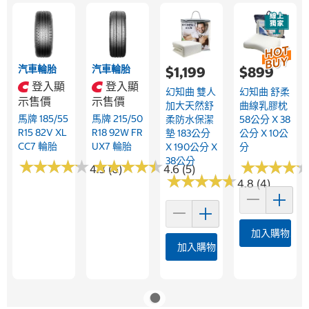
汽車輪胎
汽車輪胎
$1,199
$899
登入顯
登入顯
幻知曲 雙人
幻知曲 舒柔
示售價
示售價
加大天然舒
曲線乳膠枕
馬牌 185/55
馬牌 215/50
柔防水保潔
58公分 X 38
R15 82V XL
R18 92W FR
墊 183公分
公分 X 10公
CC7 輪胎
UX7 輪胎
X 190公分 X
分
38公分
★
★
★
★
★
★
★
★
★
★
★
★
★
★
★
★
★
★
★
★
★
★
★
★
★
★
★
★
4.3 (6)
4.6 (5)
★
★
★
★
★
★
★
★
★
★
4.8 (4)
加入購物車
加入購物車