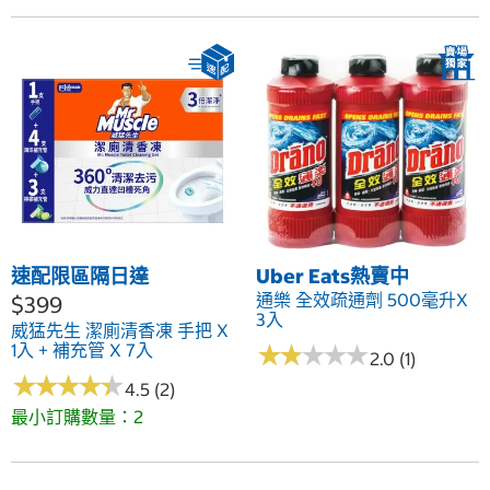
速配限區隔日達
Uber Eats熱賣中
通樂 全效疏通劑 500毫升X
$399
3入
威猛先生 潔廁清香凍 手把 X
1入 + 補充管 X 7入
★
★
★
★
★
★
★
★
★
★
2.0 (1)
★
★
★
★
★
★
★
★
★
★
4.5 (2)
最小訂購數量：2