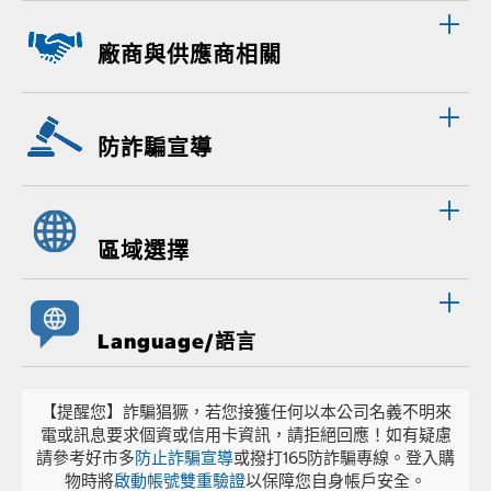
廠商與供應商相關
防詐騙宣導
區域選擇
Language/語言
【提醒您】詐騙猖獗，若您接獲任何以本公司名義不明來
電或訊息要求個資或信用卡資訊，請拒絕回應！如有疑慮
請參考好市多
防止詐騙宣導
或撥打165防詐騙專線。登入購
物時將
啟動帳號雙重驗證
以保障您自身帳戶安全。