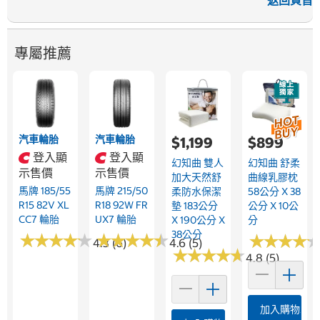
返回頁首
專屬推薦
汽車輪胎
汽車輪胎
$1,199
$899
登入顯
登入顯
幻知曲 雙人
幻知曲 舒柔
示售價
示售價
加大天然舒
曲線乳膠枕
馬牌 185/55
馬牌 215/50
柔防水保潔
58公分 X 38
R15 82V XL
R18 92W FR
墊 183公分
公分 X 10公
CC7 輪胎
UX7 輪胎
X 190公分 X
分
38公分
★
★
★
★
★
★
★
★
★
★
★
★
★
★
★
★
★
★
★
★
★
★
★
★
★
★
★
★
4.3 (6)
4.6 (5)
★
★
★
★
★
★
★
★
★
★
4.8 (5)
加入購物車