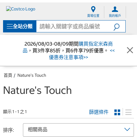
跳
跳
至
至
賣場位置
我的帳戶
內
導
容
覽
全站分類
選
單
2026/08/03-08/09期間
購買指定米森商
品
，買3件享85折，買6件享79折優惠。
<<
優惠券注意事項>>
首頁
Nature's Touch
Nature's Touch
篩選條件
顯示 1 - 1 之 1
排序: