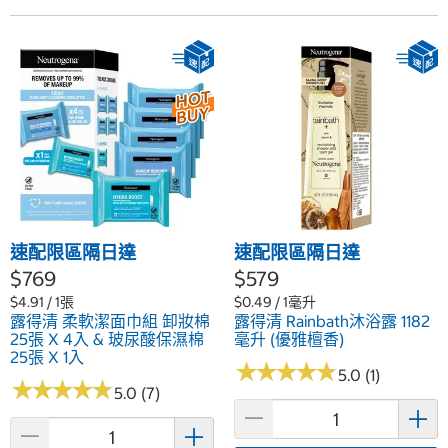
速配限區隔日達
速配限區隔日達
$769
$579
$4.91 / 1張
$0.49 / 1毫升
露得清 柔軟潔面巾組 卸妝棉
露得清 Rainbath沐浴露 1182
25張 X 4入 & 玻尿酸保濕棉
毫升 (優雅檀香)
25張 X 1入
★
★
★
★
★
★
★
★
★
★
5.0 (1)
★
★
★
★
★
★
★
★
★
★
5.0 (7)