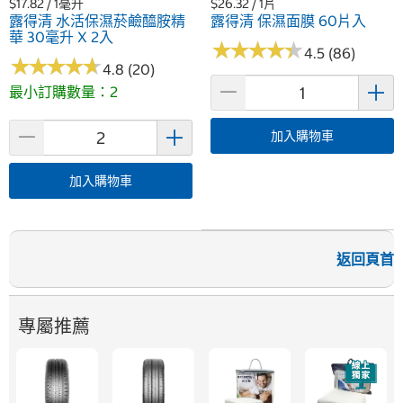
$17.82 / 1毫升
$26.32 / 1片
露得清 水活保濕菸鹼醯胺精
露得清 保濕面膜 60片入
華 30毫升 X 2入
★
★
★
★
★
★
★
★
★
★
4.5 (86)
★
★
★
★
★
★
★
★
★
★
4.8 (20)
最小訂購數量：2
加入購物車
加入購物車
返回頁首
專屬推薦