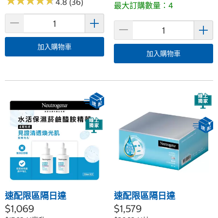
★
★
★
★
★
★
★
★
★
★
4.8 (36)
最大訂購數量：4
加入購物車
加入購物車
速配限區隔日達
速配限區隔日達
$1,069
$1,579