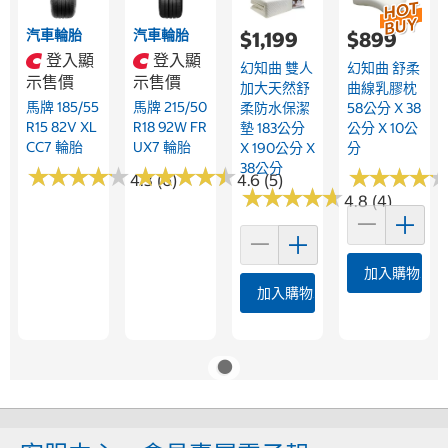
汽車輪胎
汽車輪胎
$1,199
$899
登入顯
登入顯
幻知曲 雙人
幻知曲 舒柔
示售價
示售價
加大天然舒
曲線乳膠枕
馬牌 185/55
馬牌 215/50
柔防水保潔
58公分 X 38
R15 82V XL
R18 92W FR
墊 183公分
公分 X 10公
CC7 輪胎
UX7 輪胎
X 190公分 X
分
38公分
★
★
★
★
★
★
★
★
★
★
★
★
★
★
★
★
★
★
★
★
★
★
★
★
★
★
★
★
4.3 (6)
4.6 (5)
★
★
★
★
★
★
★
★
★
★
4.8 (4)
加入購物車
加入購物車