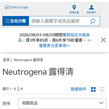
跳
跳
至
至
賣場位置
我的帳戶
內
導
容
覽
全站分類
選
單
2026/08/03-08/09期間
購買指定米森商
品
，買3件享85折，買6件享79折優惠。
<<
優惠券注意事項>>
首頁
Neutrogena 露得清
Neutrogena 露得清
篩選條件
顯示 1 - 6 之 6
排序: