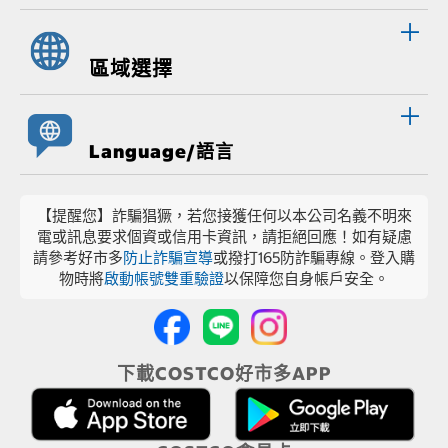
區域選擇
Language/語言
【提醒您】詐騙猖獗，若您接獲任何以本公司名義不明來
電或訊息要求個資或信用卡資訊，請拒絕回應！如有疑慮
請參考好市多
防止詐騙宣導
或撥打165防詐騙專線。登入購
物時將
啟動帳號雙重驗證
以保障您自身帳戶安全。
下載COSTCO好市多APP