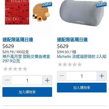
速配限區隔日達
速配限區隔日達
$629
$629
$211.79 / 100公克
$314.50 / 1個
神戶風月堂 甜點交響曲禮盒
Michelin 涼感凝膠頸枕 2入組
297.9公克
★
★
★
★
★
★
★
★
★
★
★
★
★
★
★
★
★
★
★
★
加入購物車
加入購物車