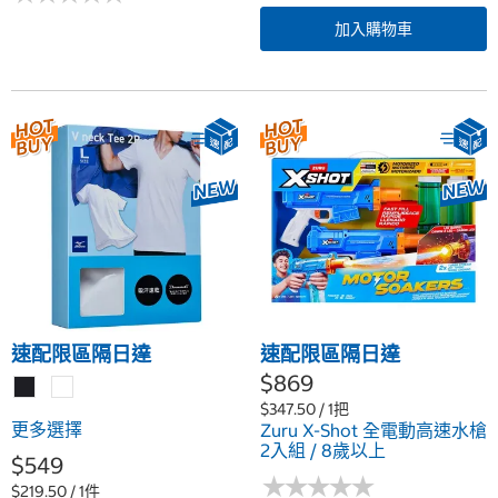
加入購物車
速配限區隔日達
速配限區隔日達
$869
$347.50 / 1把
更多選擇
Zuru X-Shot 全電動高速水槍
2入組 / 8歲以上
$549
★
★
★
★
★
★
★
★
★
★
$219.50 / 1件