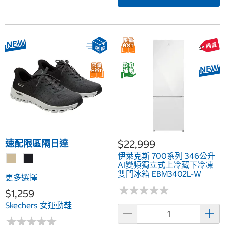
速配限區隔日達
$22,999
伊萊克斯 700系列 346公升
AI變頻獨立式上冷藏下冷凍
雙門冰箱 EBM3402L-W
更多選擇
★
★
★
★
★
★
★
★
★
★
$1,259
Skechers 女運動鞋
★
★
★
★
★
★
★
★
★
★