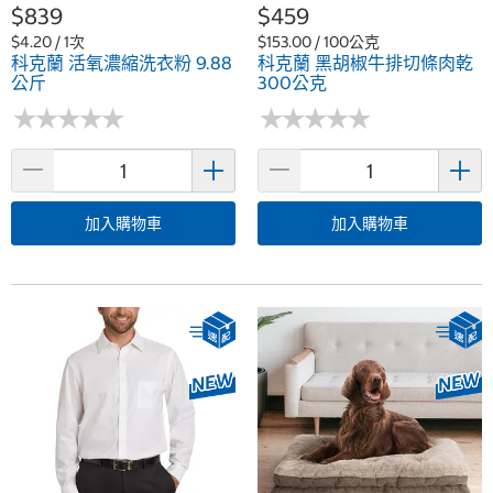
$839
$459
$4.20 / 1次
$153.00 / 100公克
科克蘭 活氧濃縮洗衣粉 9.88
科克蘭 黑胡椒牛排切條肉乾
公斤
300公克
★
★
★
★
★
★
★
★
★
★
★
★
★
★
★
★
★
★
★
★
加入購物車
加入購物車