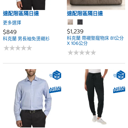
速配限區隔日達
速配限區隔日達
更多選擇
$1,239
$849
科克蘭 帶襯墊寵物床 81公分
科克蘭 男長袖免燙襯衫
X 106公分
★
★
★
★
★
★
★
★
★
★
★
★
★
★
★
★
★
★
★
★