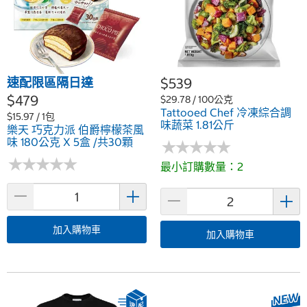
速配限區隔日達
$539
$479
$29.78 / 100公克
Tattooed Chef 冷凍綜合調
$15.97 / 1包
味蔬菜 1.81公斤
樂天 巧克力派 伯爵檸檬茶風
味 180公克 X 5盒 /共30顆
★
★
★
★
★
★
★
★
★
★
★
★
★
★
★
★
★
★
★
★
最小訂購數量：2
加入購物車
加入購物車