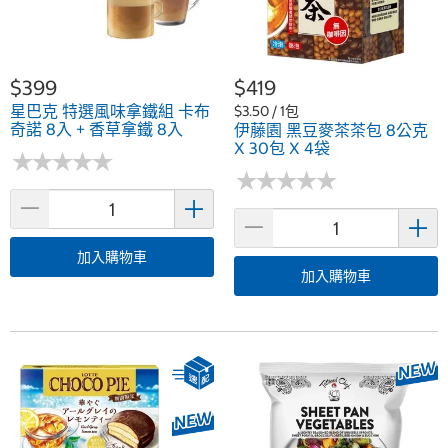
$399
$419
星巴克 特選風味拿鐵組 卡布
$3.50 / 1包
奇諾 8入 + 香草拿鐵 8入
伊藤園 黑豆麥茶茶包 8公克
X 30包 X 4袋
★
★
★
★
★
★
★
★
★
★
★
★
★
★
★
★
★
★
★
★
加入購物車
加入購物車