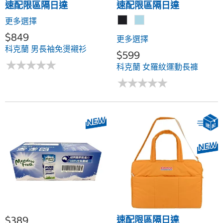
速配限區隔日達
速配限區隔日達
更多選擇
$849
更多選擇
科克蘭 男長袖免燙襯衫
$599
★
★
★
★
★
★
★
★
★
★
科克蘭 女羅紋運動長褲
★
★
★
★
★
★
★
★
★
★
$389
速配限區隔日達