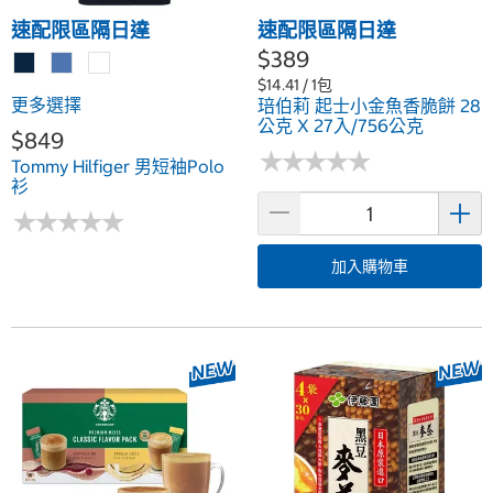
速配限區隔日達
速配限區隔日達
$389
$14.41 / 1包
更多選擇
琣伯莉 起士小金魚香脆餅 28
公克 X 27入/756公克
$849
★
★
★
★
★
★
★
★
★
★
Tommy Hilfiger 男短袖Polo
衫
★
★
★
★
★
★
★
★
★
★
加入購物車