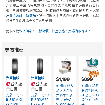
的驚喜與靈感。不僅有與實體賣場同步上架的熱門精選，更包含
許多線上專屬的特色選物，讓您在家也能輕鬆掌握最新商品情
報，享受便捷的網購樂趣，免去搬運的煩惱。歡迎隨時探索與關
注
賣場及線上新商品
，第一時間入手各式各樣的驚喜好物，為您
的日常生活增添更多質感與便利。
更多推薦
線上獨家
、
最新降價
、
把握優惠
、
賣場店取專區
。
專屬推薦
汽車輪胎
汽車輪胎
$1,199
$899
登入顯
登入顯
幻知曲 雙人
幻知曲 舒柔
示售價
示售價
加大天然舒
曲線乳膠枕
馬牌 185/55
馬牌 215/50
柔防水保潔
58公分 X 38
R15 82V XL
R18 92W FR
墊 183公分
公分 X 10公
CC7 輪胎
UX7 輪胎
X 190公分 X
分