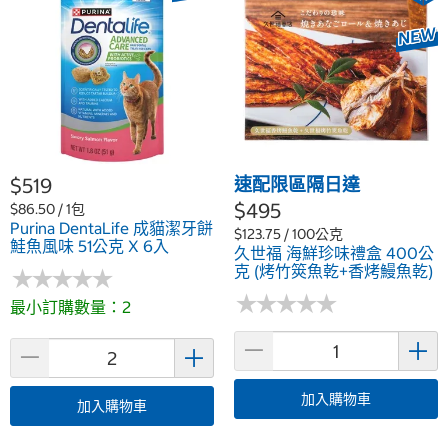
$519
速配限區隔日達
$495
$86.50 / 1包
Purina DentaLife 成貓潔牙餅
$123.75 / 100公克
鮭魚風味 51公克 X 6入
久世福 海鮮珍味禮盒 400公
克 (烤竹筴魚乾+香烤鰻魚乾)
★
★
★
★
★
★
★
★
★
★
★
★
★
★
★
★
★
★
★
★
最小訂購數量：2
加入購物車
加入購物車