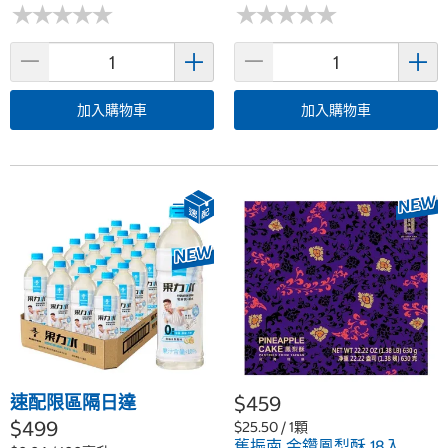
★
★
★
★
★
★
★
★
★
★
★
★
★
★
★
★
★
★
★
★
加入購物車
加入購物車
速配限區隔日達
$459
$499
$25.50 / 1顆
舊振南 金鑽鳳梨酥 18入