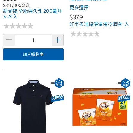
$8.11 / 100毫升
更多選擇
紐麥福 全脂保久乳 200毫升
X 24入
$379
好市多鋪棉保溫保冷購物 1入
★
★
★
★
★
★
★
★
★
★
★
★
★
★
★
★
★
★
★
★
加入購物車