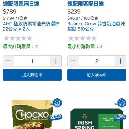
速配限區隔日達
速配限區隔日達
$789
$239
$17.94 / 1公克
$46.87 / 100公克
AHC 極致防禦零油光防曬棒
Balance Grow 蒜香奶油風味
22公克 X 2入
蝦餅 510公克
★
★
★
★
★
★
★
★
★
★
★
★
★
★
★
★
★
★
★
★
最大訂購數量：4
最小訂購數量：2
加入購物車
加入購物車