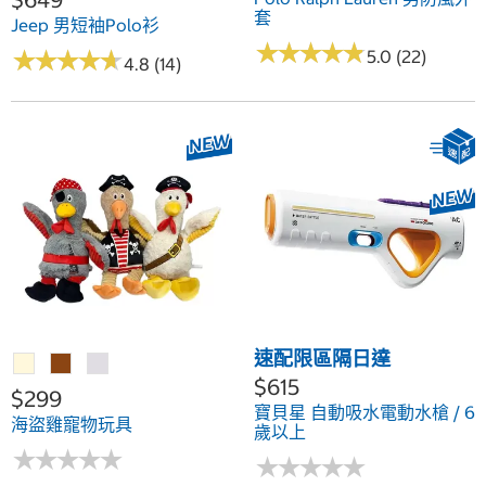
套
Jeep 男短袖Polo衫
★
★
★
★
★
★
★
★
★
★
★
★
★
★
★
★
★
★
★
★
5.0 (22)
4.8 (14)
速配限區隔日達
$615
$299
寶貝星 自動吸水電動水槍 / 6
海盜雞寵物玩具
歲以上
★
★
★
★
★
★
★
★
★
★
★
★
★
★
★
★
★
★
★
★