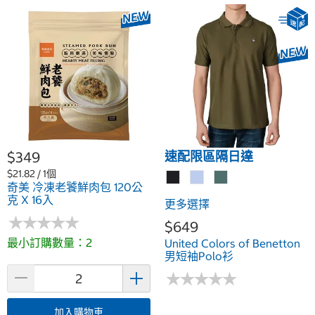
$349
速配限區隔日達
$21.82 / 1個
奇美 冷凍老饕鮮肉包 120公
克 X 16入
更多選擇
★
★
★
★
★
★
★
★
★
★
$649
最小訂購數量：2
United Colors of Benetton
男短袖Polo衫
★
★
★
★
★
★
★
★
★
★
加入購物車