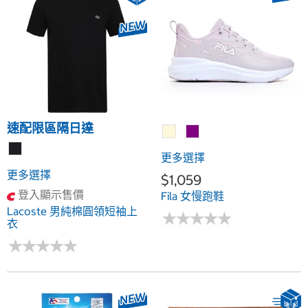
速配限區隔日達
更多選擇
更多選擇
$1,059
登入顯示售價
Fila 女慢跑鞋
Lacoste 男純棉圓領短袖上
★
★
★
★
★
★
★
★
★
★
衣
★
★
★
★
★
★
★
★
★
★