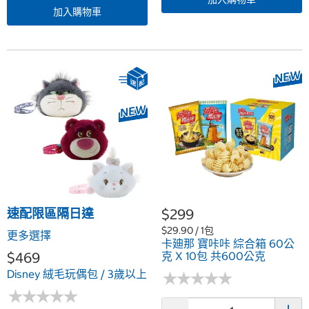
加入購物車
速配限區隔日達
$299
$29.90 / 1包
更多選擇
卡廸那 寶咔咔 綜合箱 60公
$469
克 X 10包 共600公克
Disney 絨毛玩偶包 / 3歲以上
★
★
★
★
★
★
★
★
★
★
★
★
★
★
★
★
★
★
★
★