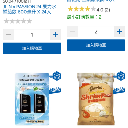
$0.04 / 100毫升
JLIN x PASSION 24 果力水
★
★
★
★
★
★
★
★
★
★
4.0 (2)
補給飲 600毫升 X 24入
最小訂購數量：2
★
★
★
★
★
★
★
★
★
★
加入購物車
加入購物車