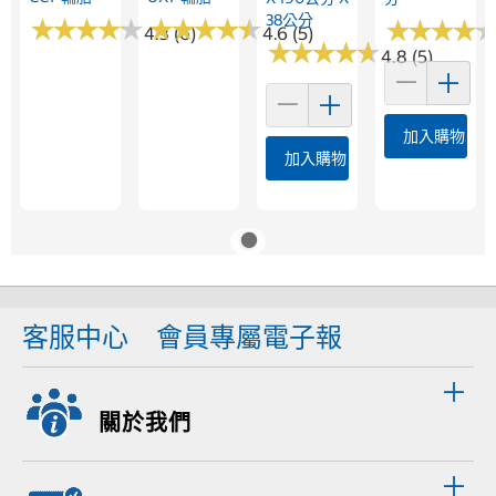
38公分
★
★
★
★
★
★
★
★
★
★
★
★
★
★
★
★
★
★
★
★
★
★
★
★
★
★
★
★
4.3 (6)
4.6 (5)
★
★
★
★
★
★
★
★
★
★
4.8 (5)
加入購物車
加入購物車
客服中心
會員專屬電子報
關於我們