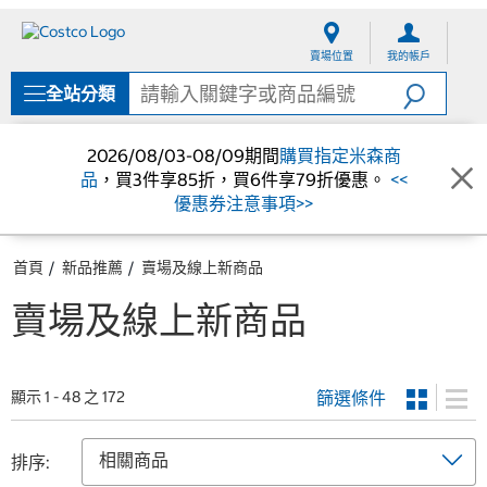
跳
跳
至
至
賣場位置
我的帳戶
內
導
容
覽
全站分類
選
單
2026/08/03-08/09期間
購買指定米森商
品
，買3件享85折，買6件享79折優惠。
<<
優惠券注意事項>>
首頁
新品推薦
賣場及線上新商品
賣場及線上新商品
篩選條件
顯示 1 - 48 之 172
排序: