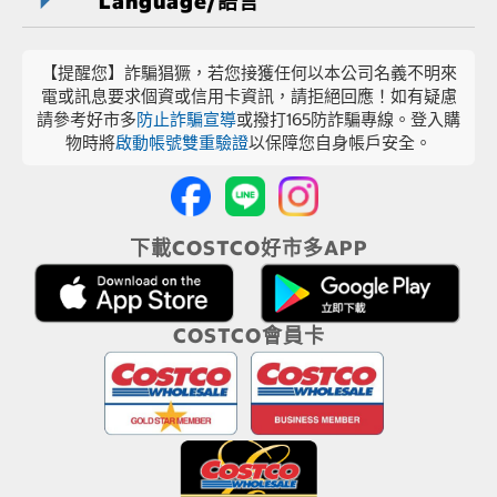
Language/語言
【提醒您】詐騙猖獗，若您接獲任何以本公司名義不明來
電或訊息要求個資或信用卡資訊，請拒絕回應！如有疑慮
請參考好市多
防止詐騙宣導
或撥打165防詐騙專線。登入購
物時將
啟動帳號雙重驗證
以保障您自身帳戶安全。
下載COSTCO好市多APP
COSTCO會員卡