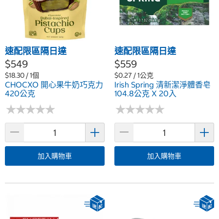
速配限區隔日達
速配限區隔日達
$549
$559
$18.30 / 1個
$0.27 / 1公克
CHOCXO 開心果牛奶巧克力
Irish Spring 清新潔淨體香皂
420公克
104.8公克 X 20入
★
★
★
★
★
★
★
★
★
★
★
★
★
★
★
★
★
★
★
★
加入購物車
加入購物車