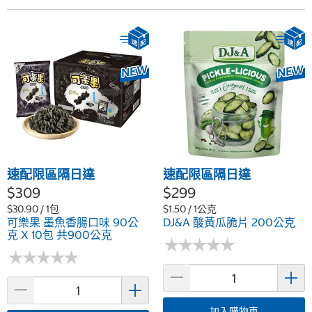
速配限區隔日達
速配限區隔日達
$309
$299
$30.90 / 1包
$1.50 / 1公克
可樂果 墨魚香腸口味 90公
DJ&A 酸黃瓜脆片 200公克
克 X 10包 共900公克
★
★
★
★
★
★
★
★
★
★
★
★
★
★
★
★
★
★
★
★
加入購物車