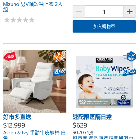
Mizuno 男V領短袖上衣 2入
組
★
★
★
★
★
★
★
★
★
★
加入購物車
好市多直送
速配限區隔日達
$12,999
$629
Aiden & Ivy 手動牛皮躺椅 白
$0.70 / 1張
色
科克蘭 柔軟無香精嬰兒濕巾