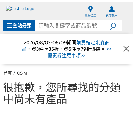
跳
跳
至
至
賣場位置
我的帳戶
內
導
容
覽
全站分類
選
單
2026/08/03-08/09期間
購買指定米森商
品
，買3件享85折，買6件享79折優惠。
<<
優惠券注意事項>>
首頁
OSIM
很抱歉，您所尋找的分類
中尚未有產品