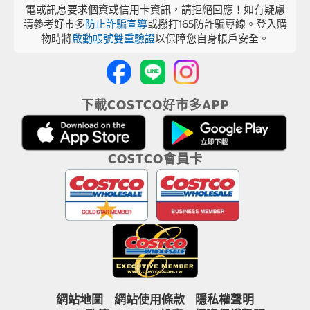
電或訊息要求個資或信用卡資訊，請拒絕回應！如有疑慮
請參考好市多
防止詐騙宣導
或撥打165防詐騙專線。登入購
物時將
啟動帳號雙重驗證
以保障您自身帳戶安全。
下載COSTCO好市多APP
COSTCO會員卡
網站地圖
網站使用條款
隱私權聲明