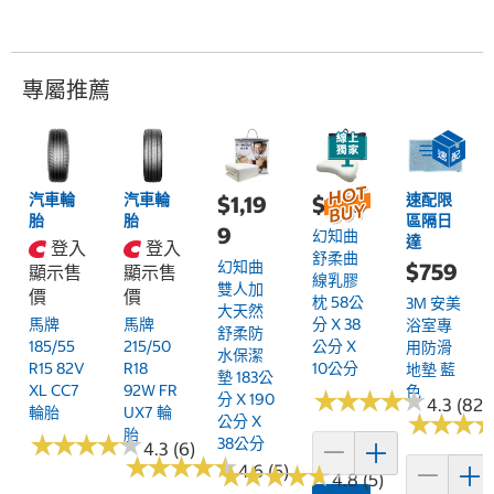
專屬推薦
汽車輪
汽車輪
速配限
$1,19
$899
胎
胎
區隔日
9
幻知曲
達
登入
登入
舒柔曲
幻知曲
$759
顯示售
顯示售
線乳膠
雙人加
價
價
枕 58公
3M 安美
大天然
馬牌
馬牌
分 X 38
浴室專
舒柔防
185/55
215/50
公分 X
用防滑
水保潔
R15 82V
R18
10公分
地墊 藍
墊 183公
XL CC7
92W FR
色
★
★
★
★
★
★
★
★
★
★
分 X 190
4.3 (82)
輪胎
UX7 輪
★
★
★
★
★
★
公分 X
胎
★
★
★
★
★
★
★
★
★
★
38公分
4.3 (6)
★
★
★
★
★
★
★
★
★
★
★
★
4.6 (5)
★
★
★
★
★
★
★
★
4.8 (5)