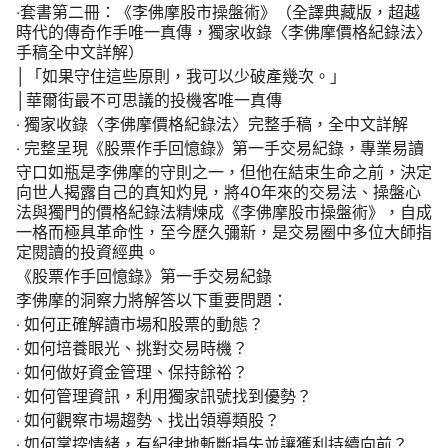
‧套書第二冊：《李佛摩股市操盤術》（全譯典藏版，超越
時代的傳奇作手唯一真傳，獨家收錄〈李佛摩價格紀錄法〉
手稿全中文詳解）
│「如果守住這些原則，我可以少破產幾次。」
│華爾街最不可思議的投機客唯一真傳
‧ 獨家收錄〈李佛摩價格紀錄法〉完整手稿，全中文詳解
‧ 完整呈現《股票作手回憶錄》第一手交易紀錄，專業易讀
守口如瓶是李佛摩的守則之一，但他在結束生命之前，決定
向世人揭露自己的真知灼見，將40年來的交易法、操盤心
法與獨門的價格紀錄法精煉成《李佛摩股市操盤術》，自成
一格而極具革命性，至今歷久彌新，是交易圈中多位大師指
定閱讀的投資經典。
《股票作手回憶錄》第一手交易紀錄
李佛摩的洞察力將解答以下重要問題：
‧ 如何正確解讀市場和股票的動態？
‧ 如何培養眼光、挑對交易時機？
‧ 如何做好資金管理、保持餘裕？
‧ 如何管理資訊，利用獨家訊號找到優勢？
‧ 如何觀察市場趨勢、找出領導類股？
‧ 如何掌控情緒，有紀律地斬斷損失並讓獲利持續向前？