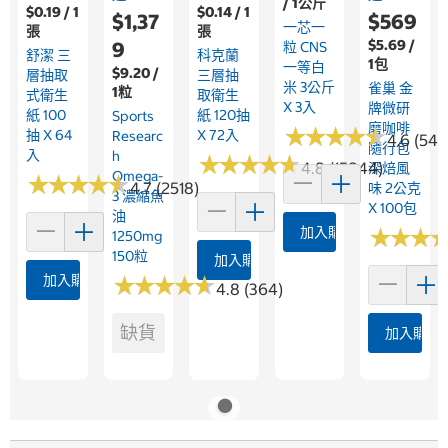
/ 1公斤
$0.19 / 1
$0.14 / 1
$1,37
$569
一芯一
張
張
$5.69 /
9
粒 CNS
舒潔 三
科克蘭
1包
一等白
$9.20 /
層抽取
三層抽
米 3公斤
雀巢 金
1粒
式衛生
取衛生
X 3入
牌微研
紙 100
紙 120抽
Sports
磨咖啡
★
★
★
★
★
★
★
★
★
★
抽 X 64
X 72入
Researc
4.6 (546
隨行包
入
H
★
★
★
★
★
★
★
★
★
★
4.8 (15844)
深焙風
Omega-
★
★
★
★
★
★
★
★
★
★
4.7 (2518)
味 2公克
3 濃縮魚
X 100包
油
加入購物車
★
★
★
★
★
★
1250mg
150粒
加入購物車
加入購物車
★
★
★
★
★
★
★
★
★
★
4.8 (364)
缺貨
加入購物