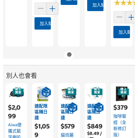
★
★
★
★
★
★
加入購物車
加入購物車
加入購物
別人也會看
速配限
速配限
速配限
$2,0
$379
區隔日
區隔日
區隔日
99
咖啡聖
達
達
達
經（全
Aiwa便
$1,05
$579
$849
新修訂
攜式藍
$8.49 /
9
版）
貓倍麗
牙喇叭