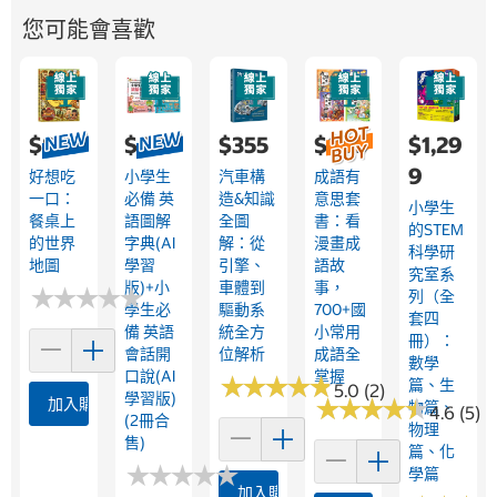
您可能會喜歡
$829
$639
$355
$899
$1,29
9
好想吃
小學生
汽車構
成語有
一口：
必備 英
造&知識
意思套
小學生
餐桌上
語圖解
全圖
書：看
的STEM
的世界
字典(AI
解：從
漫畫成
科學研
地圖
學習
引擎、
語故
究室系
版)+小
車體到
事，
★
★
★
★
★
★
★
★
★
★
列（全
學生必
驅動系
700+國
套四
備 英語
統全方
小常用
冊）：
會話開
位解析
成語全
數學
口說(AI
掌握
★
★
★
★
★
★
★
★
★
★
篇、生
5.0 (2)
學習版)
★
★
★
★
★
★
★
★
★
★
加入購物車
物篇、
4.6 (5)
(2冊合
物理
售)
篇、化
★
★
★
★
★
★
★
★
★
★
學篇
加入購物車