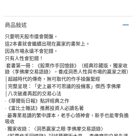
商品敍述
只要明天股市還會開盤，
這2本書就會繼續出現在贏家的書架上。
因為市場永遠不會犯錯，
只有人性會犯錯！
‧套書第一冊：《股票作手回憶錄》（經典珍藏版，獨家收
錄〈李佛摩交易語錄〉，養成洞悉人性與市場的贏家之眼）
│超越時代的傳奇，無可取代的作手操盤聖經
│完整呈現：「史上最不可思議的投機客」傑西‧李佛摩
│八次破產再起的交易心法
‧《華爾街日報》點評經典之作
‧《富比士雜誌》推薦投資人必讀名著
‧ 最專業易讀的繁中譯本，老手心領神會，新手也能零負擔
吸收
‧ 獨家收錄：〈洞悉贏家之眼‧李佛摩交易語錄〉