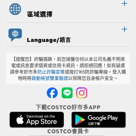
區域選擇
Language/語言
【提醒您】詐騙猖獗，若您接獲任何以本公司名義不明來
電或訊息要求個資或信用卡資訊，請拒絕回應！如有疑慮
請參考好市多
防止詐騙宣導
或撥打165防詐騙專線。登入購
物時將
啟動帳號雙重驗證
以保障您自身帳戶安全。
下載COSTCO好市多APP
COSTCO會員卡