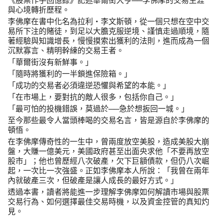
《股票作手回憶錄》記述華爾街大亨──李佛摩的交易生涯
與心境轉折歷程。
李佛摩在書中化名為拉利・李文斯頓，從一個只想在空中交
易所下注的賭徒，到足以大膽克服逆境、謹慎走過順境，隨
著經驗與知識增長，慢慢摸索出獲利的法則，進而成為一個
沉默寡言、精明幹練的交易王者。
「華爾街沒有新鮮事。」
「隨時將獲利的一半鎖進保險箱。」
「成功的交易者必須違逆恐懼與希望的本能。」
「在市場上，要對抗的敵人很多，包括你自己。」
「最可怕的投機錯誤，莫過於──急於想扳回一城。」
至今那些最令人當頭棒喝的交易名言，皆是源自於李佛摩的
頓悟。
在李佛摩傳奇性的一生中，曾兩度放空美股，造成美股大崩
盤，大賺一億美元，美國政府甚至出面央求他「不要再放空
股市」；他也曾歷經八次破產，欠下巨額債款，但仍八次崛
起，一次比一次強盛。正如李佛摩本人所說：「我曾在兩年
內就破產三次，但破產是讓人成長的最好方式。」
透過本書，讀者將能進一步理解李佛摩如何解讀市場與股票
交易行為、如何選擇最佳交易時機，以及資金控管的真知灼
見。