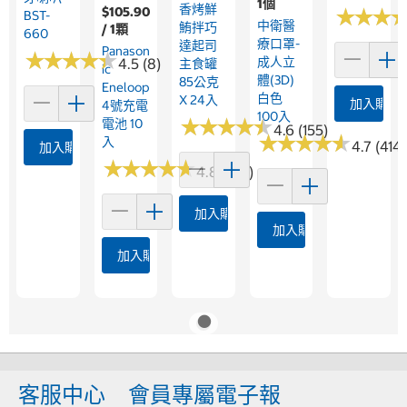
1個
香烤鮮
$105.90
★
★
★
★
★
★
BST-
中衛醫
鮪拌巧
/ 1顆
660
療口罩-
達起司
Panason
★
★
★
★
★
★
★
★
★
★
成人立
4.5 (8)
主食罐
Ic
體(3D)
85公克
Eneloop
白色
X 24入
加入購物
4號充電
100入
★
★
★
★
★
★
★
★
★
★
電池 10
4.6 (155)
★
★
★
★
★
★
★
★
★
★
入
4.7 (414)
加入購物車
★
★
★
★
★
★
★
★
★
★
4.8 (149)
加入購物車
加入購物車
加入購物車
客服中心
會員專屬電子報