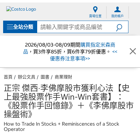
跳
跳
至
至
賣場位置
我的帳戶
內
導
容
覽
全站分類
選
單
2026/08/03-08/09期間
購買指定米森商
品
，買3件享85折，買6件享79折優惠。
<<
優惠券注意事項>>
首頁
辦公文具
圖書
商業理財
正宗 傑西‧李佛摩股市獲利心法【史
上最強股票作手Win-Win套書】：
《股票作手回憶錄》＋《李佛摩股市
操盤術》
How to Trade In Stocks + Reminiscences of a Stock
Operator