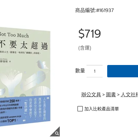
商品編號:#
161937
$719
(含運)
數量
辦公文具
>
圖書
>
人文社
加入比較產品清單