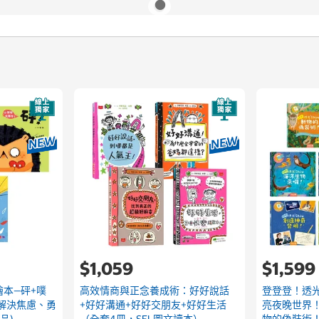
$1,059
$1,599
繪本—砰+噗
高效情商與正念養成術：好好說話
登登登！透光 
、解決焦慮、勇
+好好溝通+好好交朋友+好好生活
亮夜晚世界！