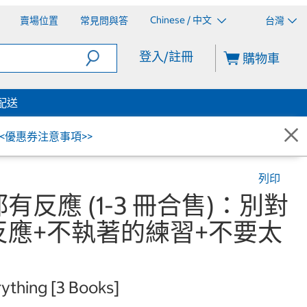
Chinese / 中文
賣場位置
常見問與答
台灣
登入/註冊
購物車
配送
<<優惠券注意事項>>
列印
反應 (1-3 冊合售)：別對
反應+不執著的練習+不要太
rything [3 Books]