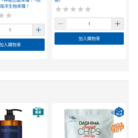
+神秘恐龍來囉！+照
冊）
光+海洋生物來囉！
★
★
★
★
★
★
★
★
★
★
★
★
★
★
加入購物車
加入購物車