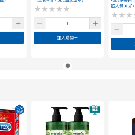
品)
（全套4冊，SEL圖文讀本）
物的偽裝術！
照人體 X 
★
★
★
★
★
★
★
★
★
★
★
★
★
★
★
★
車
加入購物車