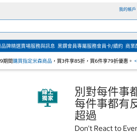
我的帳戶
達
品牌精選
賣場服務與訊息
黑鑽會員專屬服務
會員卡/續約
商業
/09期間
購買指定米森商品
，買3件享85折，買6件享79折優惠。
別對每件事都有
每件事都有
超過
Don't React to Eve