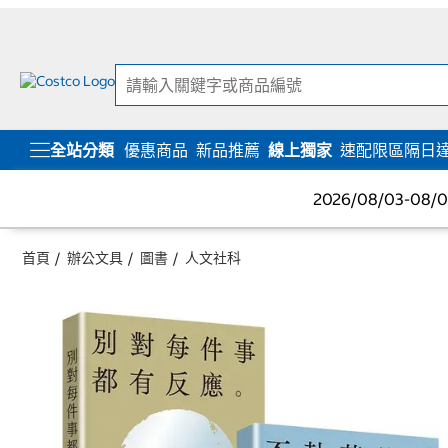
跳
跳
至
至
內
導
容
覽
選
單
全站分類
優惠商品
新品推薦
線上獨家
速配限區隔日
2026/08/03-08
首頁
辦公文具
圖書
人文社科