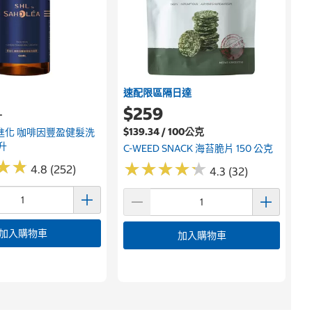
速配限區隔日達
$259
升
$139.34 / 100公克
進化 咖啡因豐盈健髮洗
毫升
C-WEED SNACK 海苔脆片 150 公克
★
★
★
★
★
★
★
★
★
★
★
★
★
★
4.8 (252)
4.3 (32)
加入購物車
加入購物車