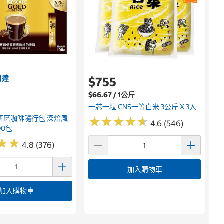
日達
$755
$66.67 / 1公斤
一芯一粒 CNS一等白米 3公斤 X 3入
研磨咖啡隨行包 深焙風
★
★
★
★
★
★
★
★
★
★
4.6 (546)
00包
★
★
★
★
4.8 (376)
加入購物車
加入購物車