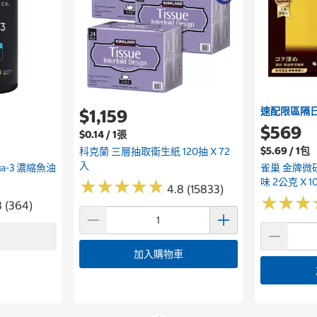
速配限區隔
$1,159
$569
$0.14 / 1張
$5.69 / 1包
科克蘭 三層抽取衛生紙 120抽 X 72
入
ega-3 濃縮魚油
雀巢 金牌微
味 2公克 X 1
★
★
★
★
★
★
★
★
★
★
4.8 (15833)
★
★
★
★
★
★
8 (364)
加入購物車