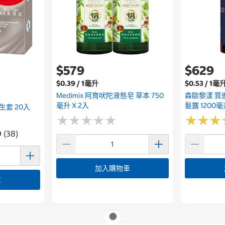
$579
$629
$0.39 / 1毫升
$0.53 / 1毫
Medimix 阿育吠陀液態皂 草本 750
森歐黎漾 質
毫升 X 2入
髮露 1200
套 20入
★
★
★
★
★
★
★
★
★
★
★
★
★
★
★
★
9 (38)
加入購物車
車