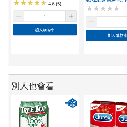
敢說出口(好繪芽得獎作
★
★
★
★
★
★
★
★
★
★
4.6 (5)
★
★
★
★
★
★
★
★
★
★
加入購物車
加入購物
別人也會看