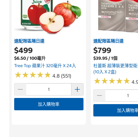
速配限區隔日達
速配限區隔日達
$499
$799
$6.50 / 100毫升
$39.95 / 1個
Tree Top 蘋果汁 320毫升 X 24入
杜蕾斯 超薄裝更薄型衛生
(10入 X 2盒)
★
★
★
★
★
★
★
★
★
★
4.8 (551)
★
★
★
★
★
★
★
★
★
★
4.
加入購物車
加入購物