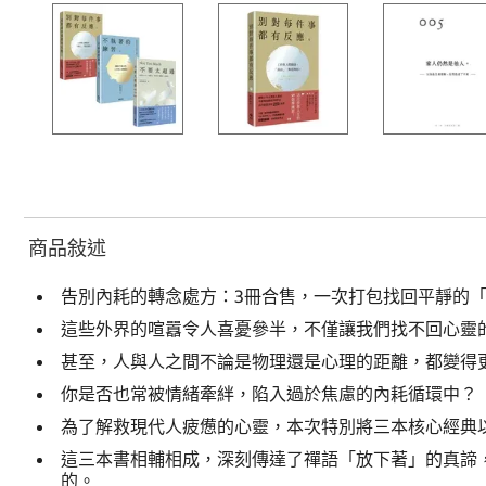
商品敍述
告別內耗的轉念處方：3冊合售，一次打包找回平靜的
這些外界的喧囂令人喜憂參半，不僅讓我們找不回心靈
甚至，人與人之間不論是物理還是心理的距離，都變得
你是否也常被情緒牽絆，陷入過於焦慮的內耗循環中？
為了解救現代人疲憊的心靈，本次特別將三本核心經典
這三本書相輔相成，深刻傳達了禪語「放下著」的真諦
的。