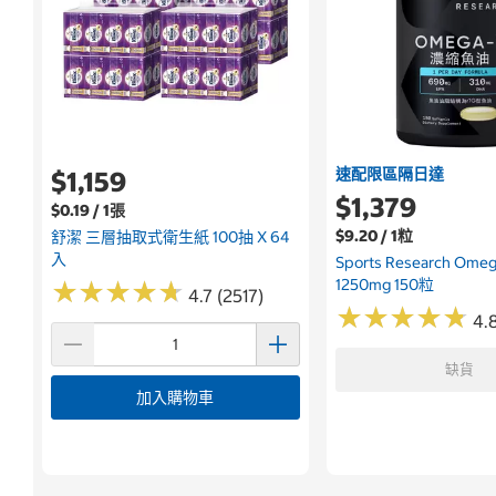
速配限區隔日達
$1,159
$1,379
$0.19 / 1張
$9.20 / 1粒
舒潔 三層抽取式衛生紙 100抽 X 64
入
Sports Research Om
1250mg 150粒
★
★
★
★
★
★
★
★
★
★
4.7 (2517)
★
★
★
★
★
★
★
★
★
★
4.
缺貨
加入購物車