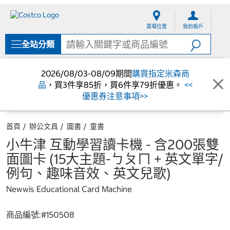
跳
跳
至
至
賣場位置
我的帳戶
內
導
容
覽
全站分類
選
單
2026/08/03-08/09期間
購買指定米森商
品
，買3件享85折，買6件享79折優惠。
<<
優惠券注意事項>>
首頁
辦公文具
圖書
童書
小牛津 互動學習讀卡機 - 含200張雙
面圖卡 (15大主題-ㄅㄆㄇ + 英文單字/
例句、趣味音效、英文兒歌)
Newwis Educational Card Machine
商品編號:#
150508