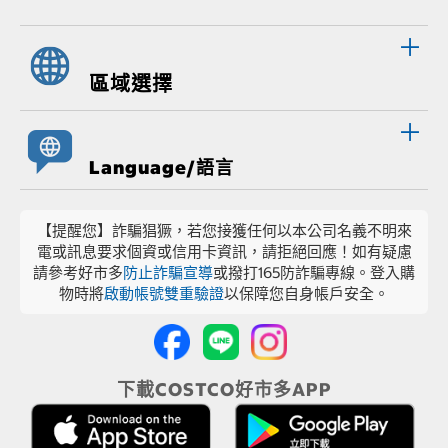
區域選擇
Language/語言
【提醒您】詐騙猖獗，若您接獲任何以本公司名義不明來
電或訊息要求個資或信用卡資訊，請拒絕回應！如有疑慮
請參考好市多
防止詐騙宣導
或撥打165防詐騙專線。登入購
物時將
啟動帳號雙重驗證
以保障您自身帳戶安全。
下載COSTCO好市多APP