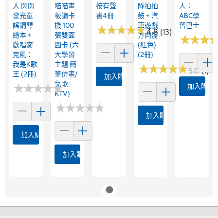
人 閃閃
喵喵畫
按有聲
隊拍拍
人：
發光童
板讀卡
書4冊
鼓 + 汽
ABC學
謠鋼琴
機 100
車遊戲
習巴士
★
★
★
★
★
★
★
★
★
★
4.8 (13)
繪本 +
張雙面
方向盤
★
★
★
★
★
★
歡唱麥
圖卡 (六
(紅色)
克風：
大學習
(2冊)
我是K歌
主題 簡
★
★
★
★
★
★
★
★
★
★
5.0 (1)
王 (2冊)
筆仿畫/
加入購物車
兒歌
★
★
★
★
★
★
★
★
★
★
加入購物
KTV)
★
★
★
★
★
★
★
★
★
★
加入購物車
加入購物車
加入購物車