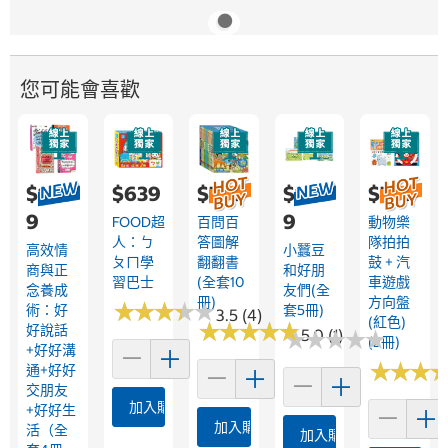
您可能會喜歡
$1,05
$639
$799
$1,09
$749
9
9
FOOD超
百問百
動物樂
人：ㄅ
答圖解
隊拍拍
高效情
小蠶豆
ㄆㄇ學
翻翻書
鼓 + 汽
商與正
和好朋
習巴士
(全套10
車遊戲
念養成
友們(全
冊)
方向盤
★
★
★
★
★
★
★
★
★
★
術：好
套5冊)
3.5 (4)
(紅色)
★
★
★
★
★
★
★
★
★
★
好說話
★
★
5.0 (1)
★
★
★
★
★
★
★
★
(2冊)
+好好溝
★
★
★
★
★
★
通+好好
交朋友
加入購物車
+好好生
加入購物車
活（全
加入購物車