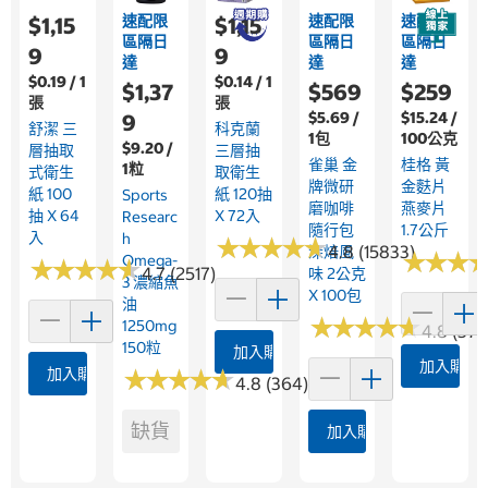
速配限
速配限
速配限
$1,15
$1,15
區隔日
區隔日
區隔日
9
9
達
達
達
$0.19 / 1
$0.14 / 1
$1,37
$569
$259
張
張
$5.69 /
$15.24 /
9
舒潔 三
科克蘭
1包
100公克
$9.20 /
層抽取
三層抽
雀巢 金
桂格 黃
1粒
式衛生
取衛生
牌微研
金麩片
紙 100
紙 120抽
Sports
磨咖啡
燕麥片
抽 X 64
X 72入
Researc
隨行包
1.7公斤
入
H
★
★
★
★
★
★
★
★
★
★
4.8 (15833)
深焙風
★
★
★
★
★
★
Omega-
★
★
★
★
★
★
★
★
★
★
4.7 (2517)
味 2公克
3 濃縮魚
X 100包
油
★
★
★
★
★
★
★
★
★
★
1250mg
4.8 (376
150粒
加入購物車
加入購物
加入購物車
★
★
★
★
★
★
★
★
★
★
4.8 (364)
缺貨
加入購物車