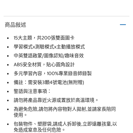
商品敍述
15大主題，共200張雙面圖卡
學習模式x測驗模式x主動播放模式
中英雙語啟蒙/圖像認知/趣味音效
ABS安全材質，貼心圓角設計
多元學習內容，100%專業錄音師錄製
備註：需安裝3顆4號電池(無附贈)
警語與注意事項：
請勿將產品靠近火源或置放於高溫環境。
為避免危險,請勿將內容物對人拋射,並請家長陪同
使用。
包裝物件、塑膠袋,請成人拆卸後,立即遠離孩童,以
免造成窒息及任何危險。