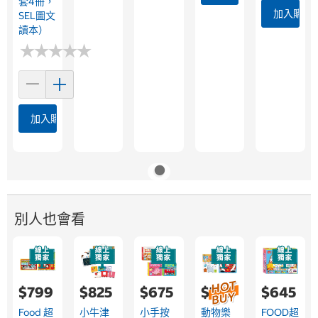
套4冊，
加入購物
SEL圖文
讀本）
★
★
★
★
★
★
★
★
★
★
加入購物車
別人也會看
$799
$825
$675
$749
$645
Food 超
小牛津
小手按
動物樂
FOOD超