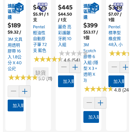
速配限
速配限
$425
$445
$339
區隔日
區隔日
$5.91 / 1
$44.50
$7.07 /
達
達
支
/ 1支
1個
$189
$399
Pentel
麗奇 亮
Pentel
$9.32 /
$53.17 /
輕油性
彩護齦
標準型
1個
自動原
牙刷 10
橡皮擦
3M 文具
子筆 72
入組
48入 小
3M
用透明
支 藍色
Scotch
膠帶 16
★
★
★
★
★
★
★
★
★
★
★
★
★
★
★
★
膠帶 6
入 1.8公
★
★
★
★
★
★
★
★
★
★
4.6 (54)
入組 (隱
分 X 40
型 X 3 +
公尺
缺貨
透明 X
★
★
★
★
★
★
★
★
★
★
5.0 (11)
3)
加入購物車
加入購物
★
★
★
★
★
★
★
★
★
★
4.8 (24)
加入購物車
加入購物車