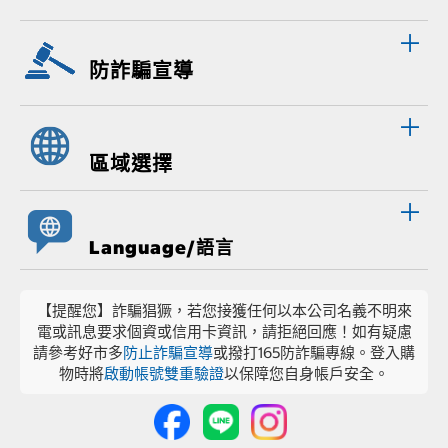
防詐騙宣導
區域選擇
Language/語言
【提醒您】詐騙猖獗，若您接獲任何以本公司名義不明來
電或訊息要求個資或信用卡資訊，請拒絕回應！如有疑慮
請參考好市多
防止詐騙宣導
或撥打165防詐騙專線。登入購
物時將
啟動帳號雙重驗證
以保障您自身帳戶安全。