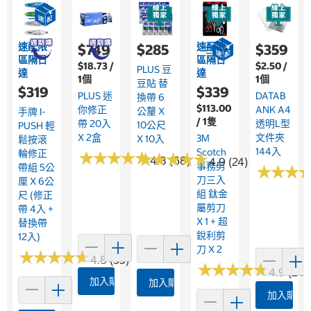
速配限
速配限
$749
$285
$359
區隔日
區隔日
$18.73 /
$2.50 /
PLUS 豆
達
達
1個
1個
豆貼 替
$319
$339
PLUS 迷
DATAB
換帶 6
$113.00
你修正
ANK A4
公釐 X
手牌 I-
/ 1隻
帶 20入
透明L型
10公尺
PUSH 輕
X 2盒
文件夾
3M
X 10入
鬆按滾
144入
Scotch
輪修正
★
★
★
★
★
★
★
★
★
★
★
★
★
★
★
★
★
★
★
★
4.8 (68)
4.9 (24)
事務剪
帶組 5公
★
★
★
★
★
★
刀三入
厘 X 6公
組 鈦金
尺 (修正
屬剪刀
帶 4入 +
X 1 + 超
替換帶
銳利剪
12入)
刀 X 2
★
★
★
★
★
★
★
★
★
★
4.8 (53)
★
★
★
★
★
★
★
★
★
★
4.9 (24)
加入購物車
加入購物車
加入購物