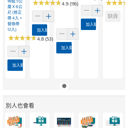
帶組 5公
★
★
★
★
★
★
★
★
★
★
★
★
★
★
★
★
4.9 (116)
厘 X 6公
尺 (修正
缺貨
帶 4入 +
替換帶
加入購物車
12入)
加入購物車
★
★
★
★
★
★
★
★
★
★
4.8 (53)
加入購物車
加入購物車
別人也會看