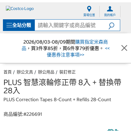
跳
跳
至
至
賣場位置
我的帳戶
內
導
容
覽
全站分類
選
單
2026/08/03-08/09期間
購買指定米森商
品
，買3件享85折，買6件享79折優惠。
<<
優惠券注意事項>>
首頁
辦公文具
辦公用品
裝釘修正
PLUS 智慧滾輪修正帶 8入 + 替換帶
28入
PLUS Correction Tapes 8-Count + Refills 28-Count
商品編號:#
226691