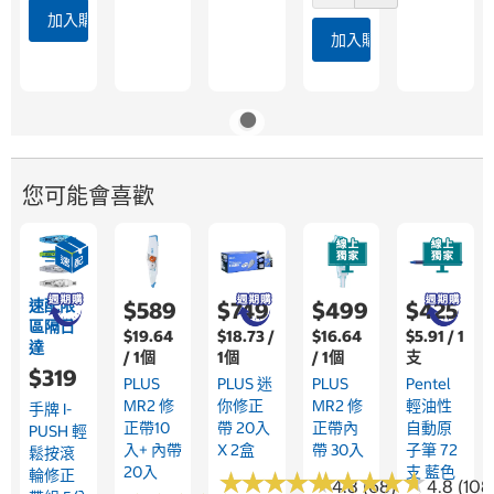
加入購物車
加入購物車
您可能會喜歡
速配限
$589
$749
$499
$425
區隔日
$19.64
$18.73 /
$16.64
$5.91 / 1
達
/ 1個
1個
/ 1個
支
$319
PLUS
PLUS 迷
PLUS
Pentel
MR2 修
你修正
MR2 修
輕油性
手牌 I-
正帶10
帶 20入
正帶內
自動原
PUSH 輕
入+ 內帶
X 2盒
帶 30入
子筆 72
鬆按滾
20入
支 藍色
輪修正
★
★
★
★
★
★
★
★
★
★
★
★
★
★
★
★
★
★
★
★
4.8 (68)
4.8 (108