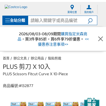
跳
跳
至
至
賣場位置
我的帳戶
內
導
容
覽
全站分類
選
單
2026/08/03-08/09期間
購買指定米森商
品
，買3件享85折，買6件享79折優惠。
<<
優惠券注意事項>>
首頁
辦公文具
辦公用品
黏貼剪裁
PLUS 剪刀 X 10入
PLUS Scissors Fitcut Curve X 10-Piece
商品編號:#
132877