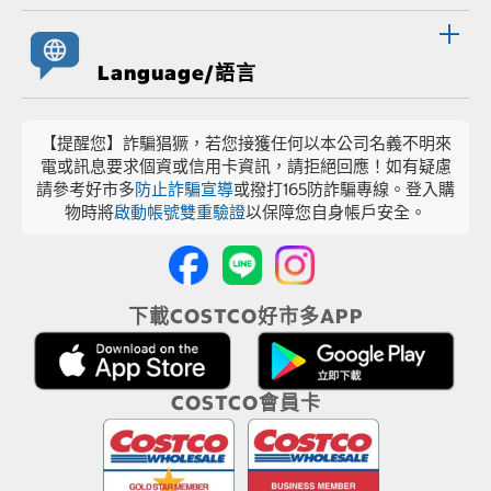
Language/語言
【提醒您】詐騙猖獗，若您接獲任何以本公司名義不明來
電或訊息要求個資或信用卡資訊，請拒絕回應！如有疑慮
請參考好市多
防止詐騙宣導
或撥打165防詐騙專線。登入購
物時將
啟動帳號雙重驗證
以保障您自身帳戶安全。
下載COSTCO好市多APP
COSTCO會員卡