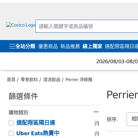
跳
跳
至
至
內
導
容
覽
選
單
全站分類
優惠商品
新品推薦
線上獨家
速配限區隔日
2026/08/03-08
首頁
零食飲料
清涼飲品
Perrier 沛綠雅
Perri
篩選條件
購物類別
排序:
速配限區隔日達
(1)
Uber Eats熱賣中
(1)