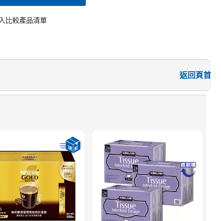
入比較產品清單
返回頁首
速
$
桂