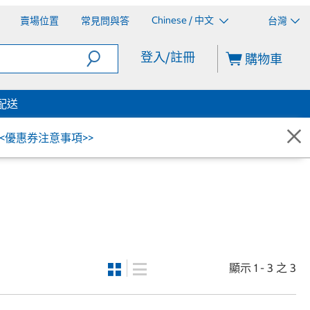
Chinese / 中文
賣場位置
常見問與答
台灣
登入/註冊
購物車
配送
<<優惠券注意事項>>
顯示 1 - 3 之 3