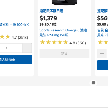
速配限區隔日達
速配限
$1,379
$56
$9.20 / 1粒
$5.69 
式衛生紙 100抽 X
Sports Research Omega-3 濃縮
雀巢 
魚油 1250mg 150粒
風味 2
★
★
★
★
4.7 (2513)
★
★
★
★
★
★
★
★
★
★
★
★
4.8 (360)
缺貨
加入購物車