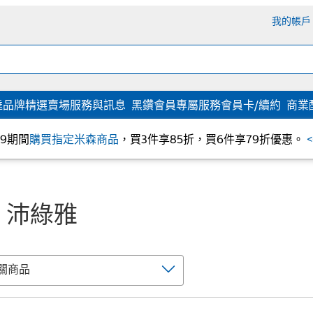
我的帳戶
達
品牌精選
賣場服務與訊息
黑鑽會員專屬服務
會員卡/續約
商業
/09期間
購買指定米森商品
，買3件享85折，買6件享79折優惠。
er 沛綠雅