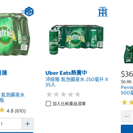
日達
Uber Eats熱賣中
$36
沛綠雅 氣泡礦泉水 250毫升 X
$6.86
35入
Per
500毫
★
★
★
★
★
★
★
★
★
★
綠雅 氣泡礦泉水
4瓶
★
★
加入比較產品清單
★
★
4.8 (610)