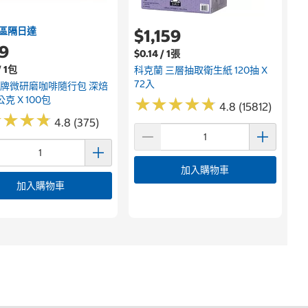
區隔日達
$1,159
9
$0.14 / 1張
/ 1包
科克蘭 三層抽取衛生紙 120抽 X
72入
金牌微研磨咖啡隨行包 深焙
公克 X 100包
★
★
★
★
★
★
★
★
★
★
4.8 (15812)
★
★
★
★
★
★
★
★
4.8 (375)
加入購物車
加入購物車