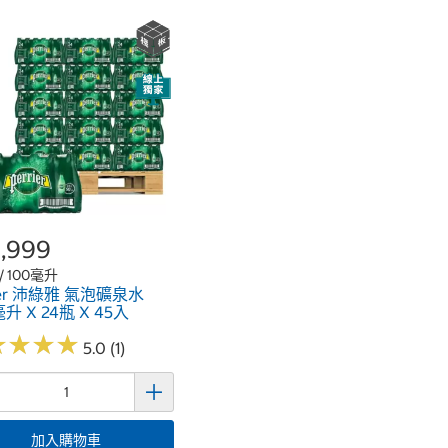
,999
 / 100毫升
rier 沛綠雅 氣泡礦泉水
升 X 24瓶 X 45入
★
★
★
★
★
★
★
★
5.0 (1)
加入購物車