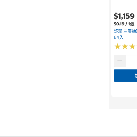
$1,159
$0.19 / 1張
舒潔 三層抽取
64入
★
★
★
★
★
★