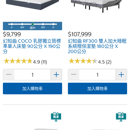
$9,799
$107,999
幻知曲 COCO 乳膠獨立筒標
幻知曲 RF300 雙人加大睡眠
準單人床墊 90公分 X 190公
系統贈保潔墊 180公分 X
分
200公分
★
★
★
★
★
★
★
★
★
★
★
★
★
★
★
★
★
★
★
★
4.9 (11)
4.5 (2)
加入購物車
加入購物車