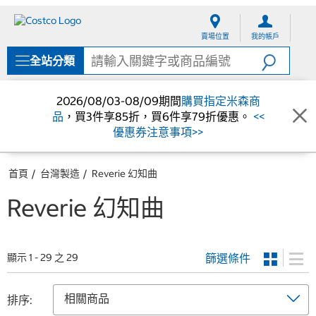
跳
跳
至
至
賣場位置
我的帳戶
內
導
容
覽
全站分類
選
單
2026/08/03-08/09期間
購買指定米森商
品
，買3件享85折，買6件享79折優惠。
<<
優惠券注意事項>>
首頁
台灣製造
Reverie 幻知曲
Reverie 幻知曲
篩選條件
顯示 1 - 29 之 29
排序: