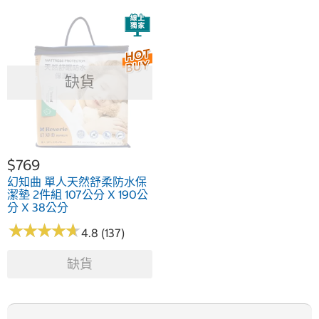
缺貨
$769
幻知曲 單人天然舒柔防水保
潔墊 2件組 107公分 X 190公
分 X 38公分
★
★
★
★
★
★
★
★
★
★
4.8 (137)
缺貨