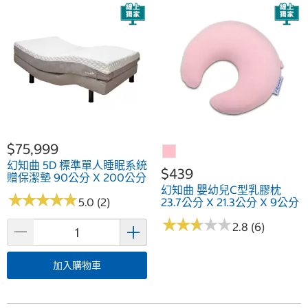
$75,999
幻知曲 5D 標準單人睡眠系統
$439
贈保潔墊 90公分 X 200公分
幻知曲 嬰幼兒C型乳膠枕
★
★
★
★
★
★
★
★
★
★
5.0 (2)
23.7公分 X 21.3公分 X 9公分
★
★
★
★
★
★
★
★
★
★
2.8 (6)
加入購物車