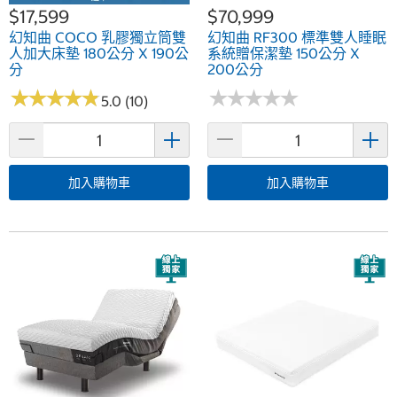
$17,599
$70,999
幻知曲 COCO 乳膠獨立筒雙
幻知曲 RF300 標準雙人睡眠
人加大床墊 180公分 X 190公
系統贈保潔墊 150公分 X
分
200公分
★
★
★
★
★
★
★
★
★
★
★
★
★
★
★
★
★
★
★
★
5.0 (10)
加入購物車
加入購物車