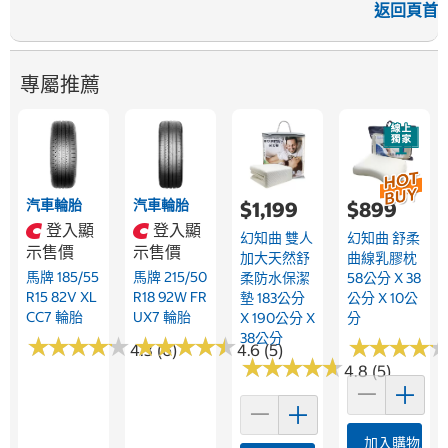
返回頁首
專屬推薦
汽車輪胎
汽車輪胎
$1,199
$899
登入顯
登入顯
幻知曲 雙人
幻知曲 舒柔
示售價
示售價
加大天然舒
曲線乳膠枕
馬牌 185/55
馬牌 215/50
柔防水保潔
58公分 X 38
R15 82V XL
R18 92W FR
墊 183公分
公分 X 10公
CC7 輪胎
UX7 輪胎
X 190公分 X
分
38公分
★
★
★
★
★
★
★
★
★
★
★
★
★
★
★
★
★
★
★
★
★
★
★
★
★
★
★
★
4.3 (6)
4.6 (5)
★
★
★
★
★
★
★
★
★
★
4.8 (5)
加入購物車